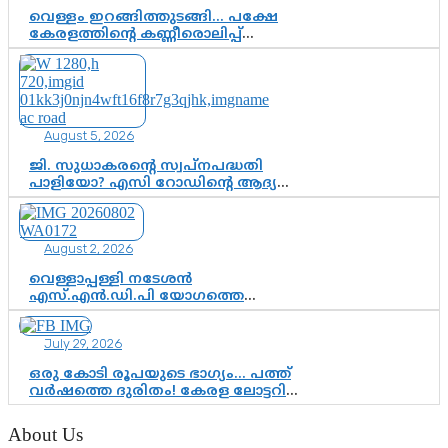
വെള്ളം ഇറങ്ങിത്തുടങ്ങി… പക്ഷേ
കേരളത്തിന്റെ കണ്ണീരൊലിപ്പ്
എന്നവസാനിക്കും?
August 5, 2026
ജി. സുധാകരന്റെ സ്വപ്നപദ്ധതി
പാളിയോ? എസി റോഡിന്റെ ആദ്യ
പ്രളയപരീക്ഷയിൽ ഉയരുന്നത്
ഗുരുതര ചോദ്യങ്ങൾ
August 2, 2026
വെള്ളാപ്പള്ളി നടേശൻ
എസ്.എൻ.ഡി.പി യോഗത്തെ
ദുരുപയോഗം ചെയ്യുന്നു;
ശ്രീനാരായണ പ്രസ്ഥാനത്തെ
July 29, 2026
കാർന്നുതിന്നുന്ന വിഷവിത്ത്:
ഗോകുലം ഗോപാലൻ
ഒരു കോടി രൂപയുടെ ഭാഗ്യം… പത്ത്
വർഷത്തെ ദുരിതം! കേരള ലോട്ടറി
സംവിധാനത്തെ ചോദ്യം ചെയ്ത്
കോയയുടെ പോരാട്ടം
About Us