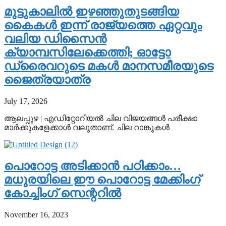
മുട്ടുകാലിൽ ഇഴഞ്ഞുതുടങ്ങിയ
കൈകൾ ഇന്ന് രാജ്യത്തെ ഏറ്റവും
വലിയ ഡിസൈൻ
ക്യാമ്പസിലേക്കെത്തി; ഓട്ടോ
ഡ്രൈവറുടെ മകൾ മാനസമീരയുടെ
ജൈത്രയാത്ര
July 17, 2026
ആലപ്പുഴ | എഡിറ്റോറിയൽ ചില വിജയങ്ങൾ പരീക്ഷാ
മാർക്കുകളേക്കാൾ വലുതാണ്. ചില റാങ്കുകൾ
പൊറോട്ട അടിക്കാൻ പഠിക്കാം…
മധുരയിലെ ഈ പൊറോട്ട മേക്കിം​ഗ്
കോച്ചിം​ഗ് സെന്ററിൽ
November 16, 2023