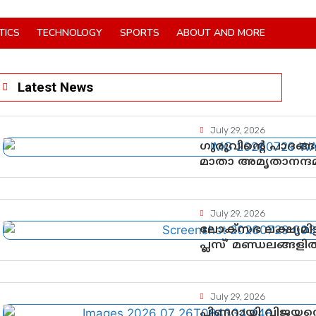
TICS
TECHNOLOGY
SPORTS
ABOUT AND MORE
Latest News
July 29, 2026
ഗുരുവിന്റെ പാദങ്
മാതാ അമൃതാനന്ദമയ
ഗുരുപൂർണിമ 
July 29, 2026
ലോക്സഭ ലക്ഷ്യമിട
പ്ലസ്’ മണ്ഡലങ്ങളി
തിരുവനന്തപുരത്ത് 
സുരേന്ദ്രൻ; ആലപ്
July 29, 2026
പിണറായി വിജയനെ 