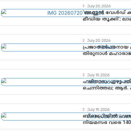
July 20, 2026
‘അണ്ണൻ വേൾഡ് ക
മീഡിയ തൂക്കി’; ല
ശ്രദ്ധാകേന്ദ്രമായി
July 20, 2026
പ്രജാതൽപരനായ പ്ര
തിരുനാൾ മഹാരാജാവ
July 19, 2026
ഹരിതാഭം എഴുപത്’ 
ചെന്നിത്തല; ആർ.
ആഘോഷങ്ങൾക്ക് 
July 19, 2026
ബിജെപിയിൽ ഫണ്ട
നിയമസഭ വരെ 140
പരിശോധിക്കുമോ?