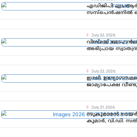
എഡിജിപി എം.ആർ.
സസ്പെൻഷനിൽ ഒത
നടപടികളിലേക്കോ
July 22, 2026
വിസ്മയ് മോഹൻ
അഭിപ്രായ സ്വാതന്ത്
ഗുണ്ടായിസത്തിന
July 22, 2026
ഇ.ഡി. ഉദ്യോഗസ്ഥര
ജാമ്യാപേക്ഷ വീണ
അനുമതി
July 21, 2026
സുകുമാരൻ നായർക
കുമാർ, വി.ഡി. സ