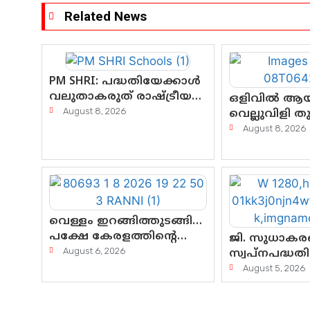
Related News
PM SHRI: പദ്ധതിയേക്കാൾ
വലുതാകരുത് രാഷ്ട്രീയ
ഒളിവിൽ ആയങ
തർക്കം
August 8, 2026
വെല്ലുവിളി തു
പോലീസ് വല മ
August 8, 2026
പിടികൂടാൻ SI
ഇനി ചോദ്യം 
എവിടെ എന്നത
അല്ല—ആയങ്ക
കസ്റ്റഡിയില
പുറത്തുവരു
വെള്ളം ഇറങ്ങിത്തുടങ്ങി…
എന്തൊക്കെ 
പക്ഷേ കേരളത്തിന്റെ
ജി. സുധാകരന
കണ്ണീരൊലിപ്പ്
August 6, 2026
സ്വപ്നപദ്ധത
എന്നവസാനിക്കും?
എസി റോഡിന്
August 5, 2026
പ്രളയപരീക്
ഉയരുന്നത് ഗ