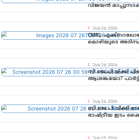
വിജയൻ മാപ്പുസാ
നിർണായക വഴിത്
July 26, 2026
CMRL–എക്‌സാലോജ
മൊഴിയുടെ അടിസ്
ചെയ്യുന്നതിൽ ഉട
തെളിവുകൾ പരിശോ
July 26, 2026
സി.ജെ.പി.യ്ക്ക് 
ആശങ്കയോ? പാർട്ടിക
വിലയിരുത്തൽ
July 26, 2026
ബി.ജെ.പി.യ്ക്ക്
രാഷ്ട്രീയ ഇടം ക
ഉയർന്നുകഴിഞ്ഞോ? 
വഴിത്തിരിവ്
July 23, 2026