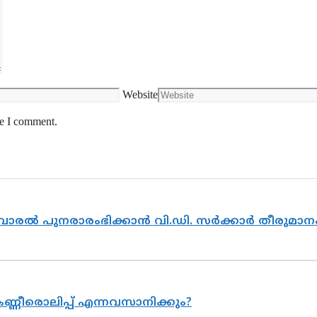
Website
me I comment.
ൽവാരൽ പുനരാരംഭിക്കാൻ വി.ഡി. സർക്കാർ തീരുമാന
ണ്ണീരൊലിപ്പ് എന്നവസാനിക്കും?