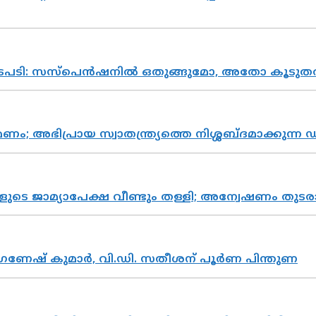
നടപടി: സസ്പെൻഷനിൽ ഒതുങ്ങുമോ, അതോ കൂടുതൽ
പ്രായ സ്വാതന്ത്ര്യത്തെ നിശ്ശബ്ദമാക്കുന്ന ഡ
ികളുടെ ജാമ്യാപേക്ഷ വീണ്ടും തള്ളി; അന്വേഷണം 
ഗണേഷ് കുമാർ, വി.ഡി. സതീശന് പൂർണ പിന്തുണ