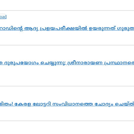
റോഡിന്റെ ആദ്യ പ്രളയപരീക്ഷയിൽ ഉയരുന്നത് ഗുരു
ദുരുപയോഗം ചെയ്യുന്നു; ശ്രീനാരായണ പ്രസ്ഥാനത്ത
ുരിതം! കേരള ലോട്ടറി സംവിധാനത്തെ ചോദ്യം ചെയ്