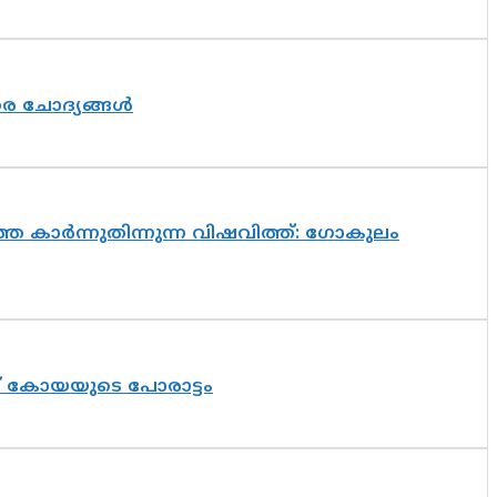
തര ചോദ്യങ്ങൾ
െ കാർന്നുതിന്നുന്ന വിഷവിത്ത്: ഗോകുലം
ത് കോയയുടെ പോരാട്ടം