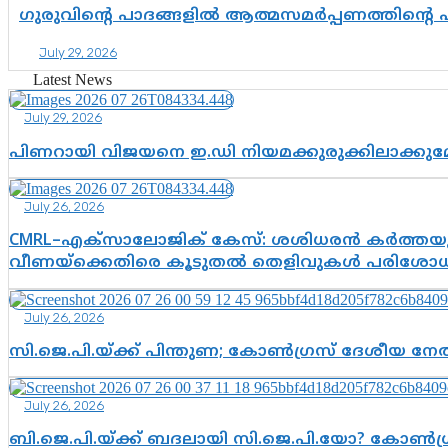
ഗുരുവിന്റെ പാദങ്ങളിൽ ആത്മസമർപ്പണത്തിന്റെ
July 29, 2026
Latest News
July 29, 2026
പിണറായി വിജയനെ ഇ.ഡി നിയമക്കുരുക്കിലാക്ക
July 26, 2026
CMRL–എക്‌സാലോജിക് കേസ്: ശശിധരൻ കർത്തയുട
വീണയ്‌ക്കെതിരെ കൂടുതൽ തെളിവുകൾ പരിശോധിച
July 26, 2026
സി.ജെ.പി.യ്ക്ക് പിന്തുണ; കോൺഗ്രസ് ദേശീയ നേതൃ
July 26, 2026
ബി.ജെ.പി.യ്ക്ക് ബദലായി സി.ജെ.പി.യോ? കോൺഗ്ര