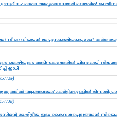
 പുണ്യദിനം; മാതാ അമൃതാനന്ദമയി മഠത്തിൽ ഭക്ത
ുമോ? വീണ വിജയൻ മാപ്പുസാക്ഷിയാകുമോ? കർത്ത
െ മൊഴിയുടെ അടിസ്ഥാനത്തിൽ പിണറായി വിജയനെ 
്ച് ഇഡി
ത്വത്തിൽ ആശങ്കയോ? പാർട്ടിക്കുള്ളിൽ ഭിന്നാഭിപ
സിന്റെ രാഷ്ട്രീയ ഇടം കൈവശപ്പെടുത്താൻ സിജെപി