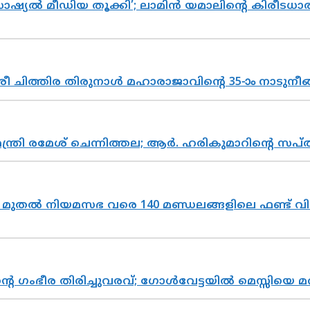
ൽ മീഡിയ തൂക്കി’; ലാമിൻ യമാലിന്റെ കിരീടധാരണത്
 ചിത്തിര തിരുനാൾ മഹാരാജാവിന്റെ 35-ാം നാടുനീങ്
മന്ത്രി രമേശ് ചെന്നിത്തല; ആർ. ഹരികുമാറിന്റെ
മുതൽ നിയമസഭ വരെ 140 മണ്ഡലങ്ങളിലെ ഫണ്ട് വി
്റെ ഗംഭീര തിരിച്ചുവരവ്; ഗോൾവേട്ടയിൽ മെസ്സിയെ മ