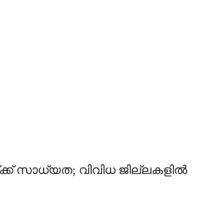
ക് സാധ്യത; വിവിധ ജില്ലകളില്‍