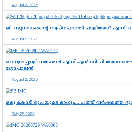
August 6, 2026
ജി. സുധാകരന്റെ സ്വപ്നപദ്ധതി പാളിയോ? എസി 
August 5, 2026
വെള്ളാപ്പള്ളി നടേശൻ എസ്.എൻ.ഡി.പി യോഗത്തെ 
ഗോപാലൻ
August 2, 2026
ഒരു കോടി രൂപയുടെ ഭാഗ്യം… പത്ത് വർഷത്തെ ദ
July 29, 2026