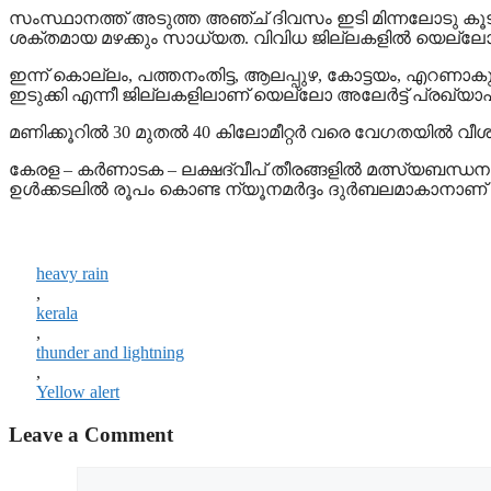
സംസ്ഥാനത്ത് അടുത്ത അഞ്ച് ദിവസം ഇടി മിന്നലോടു കൂടിയ ശക
ശക്തമായ മഴക്കും സാധ്യത. വിവിധ ജില്ലകളില്‍ യെല്ലോ അലേ
ഇന്ന് കൊല്ലം, പത്തനംതിട്ട, ആലപ്പുഴ, കോട്ടയം, എറണാകുള
ഇടുക്കി എന്നീ ജില്ലകളിലാണ് യെല്ലോ അലേര്‍ട്ട് പ്രഖ്യാപിച്ച
മണിക്കൂറില്‍ 30 മുതല്‍ 40 കിലോമീറ്റര്‍ വരെ വേഗതയില്‍ വ
കേരള – കര്‍ണാടക – ലക്ഷദ്വീപ് തീരങ്ങളില്‍ മത്സ്യബന്ധനത
ഉൾക്കടലിൽ രൂപം കൊണ്ട ന്യൂനമർദ്ദം ​​ദുർബലമാകാനാണ
heavy rain
,
kerala
,
thunder and lightning
,
Yellow alert
Leave a Comment