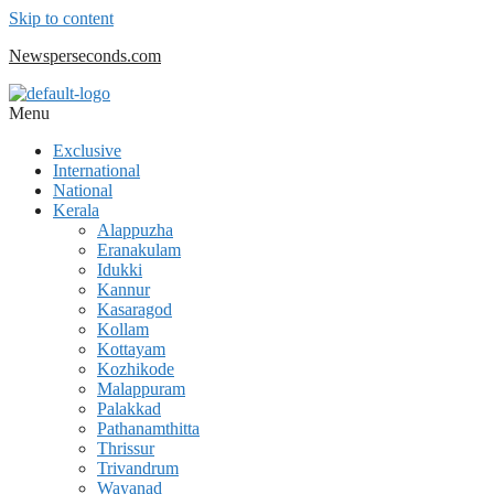
Skip to content
Newsperseconds.com
Menu
Exclusive
International
National
Kerala
Alappuzha
Eranakulam
Idukki
Kannur
Kasaragod
Kollam
Kottayam
Kozhikode
Malappuram
Palakkad
Pathanamthitta
Thrissur
Trivandrum
Wayanad