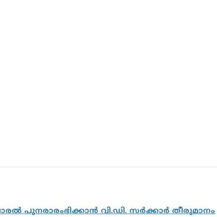
വാരൽ പുനരാരംഭിക്കാൻ വി.ഡി. സർക്കാർ തീരുമാനം