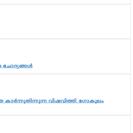
ര ചോദ്യങ്ങൾ
 കാർന്നുതിന്നുന്ന വിഷവിത്ത്: ഗോകുലം