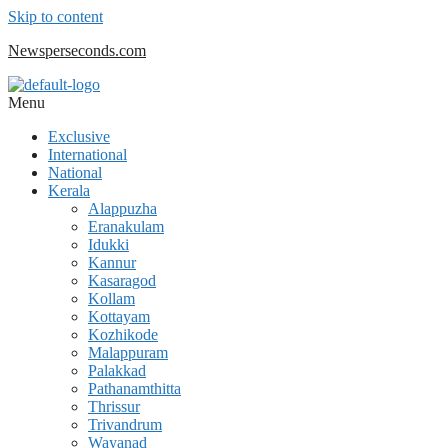
Skip to content
Newsperseconds.com
Menu
Exclusive
International
National
Kerala
Alappuzha
Eranakulam
Idukki
Kannur
Kasaragod
Kollam
Kottayam
Kozhikode
Malappuram
Palakkad
Pathanamthitta
Thrissur
Trivandrum
Wayanad