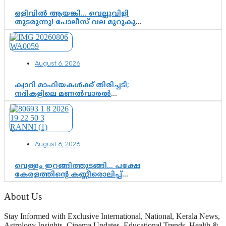
ഒളിവിൽ ആയങ്കി… വെല്ലുവിളി
തുടരുന്നു! പോലീസ് വല മുറുകുന്നു;
പിടികൂടാൻ SIT രംഗത്ത്. ഇനി ചോദ്യം
ആയങ്കി എവിടെ എന്നത് മാത്രം അല്ല
—ആയങ്കി കസ്റ്റഡിയിലായാൽ
പുറത്തുവരുക എന്തൊക്കെ
August 6, 2026
വിവരങ്ങൾ?”
ക്വാറി മാഫിയകൾക്ക് തിരിച്ചടി;
നദികളിലെ മണൽവാരൽ
പുനരാരംഭിക്കാൻ വി.ഡി. സർക്കാർ
തീരുമാനം
August 6, 2026
വെള്ളം ഇറങ്ങിത്തുടങ്ങി… പക്ഷേ
കേരളത്തിന്റെ കണ്ണീരൊലിപ്പ്
എന്നവസാനിക്കും?
About Us
Stay Informed with Exclusive International, National, Kerala News,
Astrology Insights, Cinema Updates, Educational Trends, Health &