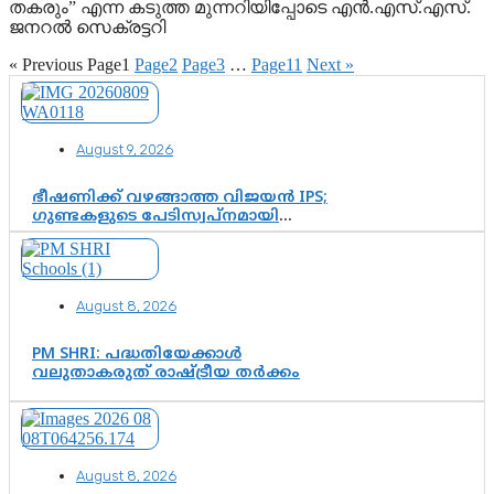
തകരും” എന്ന കടുത്ത മുന്നറിയിപ്പോടെ എൻ.എസ്.എസ്.
ജനറൽ സെക്രട്ടറി
« Previous
Page
1
Page
2
Page
3
…
Page
11
Next »
August 9, 2026
ഭീഷണിക്ക് വഴങ്ങാത്ത വിജയൻ IPS;
ഗുണ്ടകളുടെ പേടിസ്വപ്നമായി
കാർത്തിക്—ചെന്നിത്തലയുടെ ‘പവർ
ഹോം’ ഓപ്പറേഷനിൽ ആയങ്കി
കുടുങ്ങി!
August 8, 2026
PM SHRI: പദ്ധതിയേക്കാൾ
വലുതാകരുത് രാഷ്ട്രീയ തർക്കം
August 8, 2026