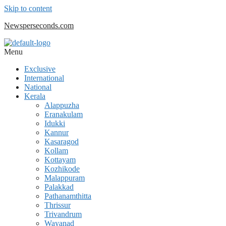
Skip to content
Newsperseconds.com
Menu
Exclusive
International
National
Kerala
Alappuzha
Eranakulam
Idukki
Kannur
Kasaragod
Kollam
Kottayam
Kozhikode
Malappuram
Palakkad
Pathanamthitta
Thrissur
Trivandrum
Wayanad