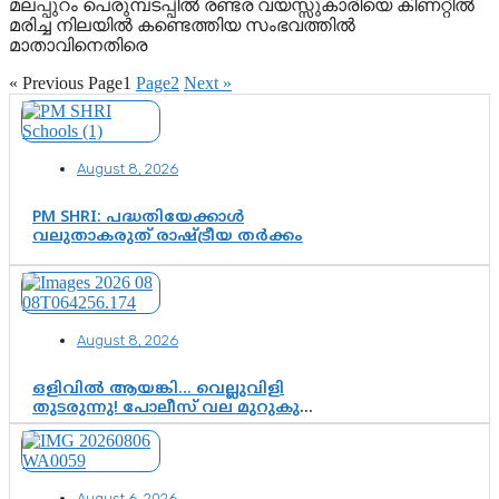
മലപ്പുറം പെരുമ്പടപ്പിൽ രണ്ടര വയസ്സുകാരിയെ കിണറ്റിൽ
മരിച്ച നിലയിൽ കണ്ടെത്തിയ സംഭവത്തിൽ
മാതാവിനെതിരെ
« Previous
Page
1
Page
2
Next »
August 8, 2026
PM SHRI: പദ്ധതിയേക്കാൾ
വലുതാകരുത് രാഷ്ട്രീയ തർക്കം
August 8, 2026
ഒളിവിൽ ആയങ്കി… വെല്ലുവിളി
തുടരുന്നു! പോലീസ് വല മുറുകുന്നു;
പിടികൂടാൻ SIT രംഗത്ത്. ഇനി ചോദ്യം
ആയങ്കി എവിടെ എന്നത് മാത്രം അല്ല
—ആയങ്കി കസ്റ്റഡിയിലായാൽ
പുറത്തുവരുക എന്തൊക്കെ
August 6, 2026