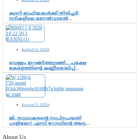
വിവരങ്ങൾ?”
ക്വാറി മാഫിയകൾക്ക് തിരിച്ചടി;
നദികളിലെ മണൽവാരൽ
പുനരാരംഭിക്കാൻ വി.ഡി. സർക്കാർ
തീരുമാനം
August 6, 2026
വെള്ളം ഇറങ്ങിത്തുടങ്ങി… പക്ഷേ
കേരളത്തിന്റെ കണ്ണീരൊലിപ്പ്
എന്നവസാനിക്കും?
August 5, 2026
ജി. സുധാകരന്റെ സ്വപ്നപദ്ധതി
പാളിയോ? എസി റോഡിന്റെ ആദ്യ
പ്രളയപരീക്ഷയിൽ ഉയരുന്നത്
ഗുരുതര ചോദ്യങ്ങൾ
About Us