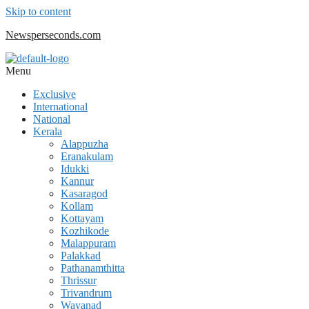
Skip to content
Newsperseconds.com
Menu
Exclusive
International
National
Kerala
Alappuzha
Eranakulam
Idukki
Kannur
Kasaragod
Kollam
Kottayam
Kozhikode
Malappuram
Palakkad
Pathanamthitta
Thrissur
Trivandrum
Wayanad