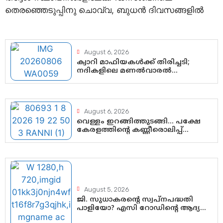
തെരഞ്ഞെടുപ്പിനു ചൊവ്വ, ബുധൻ ദിവസങ്ങളിൽ
August 6, 2026
ക്വാറി മാഫിയകൾക്ക് തിരിച്ചടി;
നദികളിലെ മണൽവാരൽ
പുനരാരംഭിക്കാൻ വി.ഡി. സർക്കാർ
തീരുമാനം
August 6, 2026
വെള്ളം ഇറങ്ങിത്തുടങ്ങി… പക്ഷേ
കേരളത്തിന്റെ കണ്ണീരൊലിപ്പ്
എന്നവസാനിക്കും?
August 5, 2026
ജി. സുധാകരന്റെ സ്വപ്നപദ്ധതി
പാളിയോ? എസി റോഡിന്റെ ആദ്യ
പ്രളയപരീക്ഷയിൽ ഉയരുന്നത്