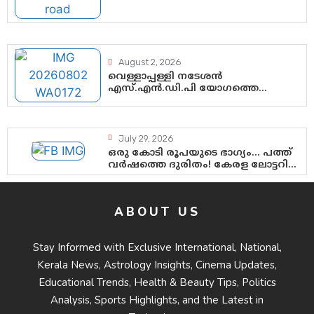
ഗുരുതര ചോദ്യങ്ങൾ
August 2, 2026
വെള്ളാപ്പള്ളി നടേശൻ
എസ്.എൻ.ഡി.പി യോഗത്തെ
ദുരുപയോഗം ചെയ്യുന്നു;
ശ്രീനാരായണ പ്രസ്ഥാനത്തെ
കാർന്നുതിന്നുന്ന വിഷവിത്ത്:
ഗോകുലം ഗോപാലൻ
July 29, 2026
ഒരു കോടി രൂപയുടെ ഭാഗ്യം… പത്ത്
വർഷത്തെ ദുരിതം! കേരള ലോട്ടറി
സംവിധാനത്തെ ചോദ്യം ചെയ്ത്
കോയയുടെ പോരാട്ടം
ABOUT US
Stay Informed with Exclusive International, National,
Kerala News, Astrology Insights, Cinema Updates,
Educational Trends, Health & Beauty Tips, Politics
Analysis, Sports Highlights, and the Latest in