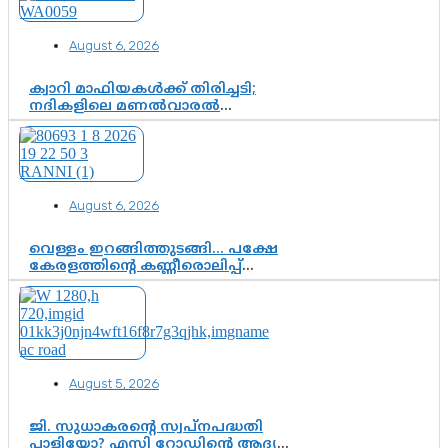
—ആയങ്കി കസ്റ്റഡിയിലായാൽ
പുറത്തുവരുക എന്തൊക്കെ
August 6, 2026
വിവരങ്ങൾ?”
ക്വാറി മാഫിയകൾക്ക് തിരിച്ചടി;
നദികളിലെ മണൽവാരൽ
പുനരാരംഭിക്കാൻ വി.ഡി. സർക്കാർ
തീരുമാനം
August 6, 2026
വെള്ളം ഇറങ്ങിത്തുടങ്ങി… പക്ഷേ
കേരളത്തിന്റെ കണ്ണീരൊലിപ്പ്
എന്നവസാനിക്കും?
August 5, 2026
ജി. സുധാകരന്റെ സ്വപ്നപദ്ധതി
പാളിയോ? എസി റോഡിന്റെ ആദ്യ