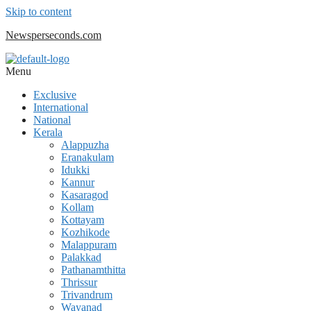
Skip to content
Newsperseconds.com
Menu
Exclusive
International
National
Kerala
Alappuzha
Eranakulam
Idukki
Kannur
Kasaragod
Kollam
Kottayam
Kozhikode
Malappuram
Palakkad
Pathanamthitta
Thrissur
Trivandrum
Wayanad