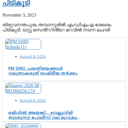
പിടികൂടി
November 3, 2023
തിരുവനന്തപുരം തമ്പാനൂരിൽ എംഡിഎംഎ ശേഖരം
പിടികൂടി. ടാറ്റൂ സെൻ്ററിൻ്റെ മറവിൽ നടന്ന ലഹരി
August 8, 2026
PM SHRI: പദ്ധതിയേക്കാൾ
വലുതാകരുത് രാഷ്ട്രീയ തർക്കം
August 8, 2026
ഒളിവിൽ ആയങ്കി… വെല്ലുവിളി
തുടരുന്നു! പോലീസ് വല മുറുകുന്നു;
പിടികൂടാൻ SIT രംഗത്ത്. ഇനി ചോദ്യം
ആയങ്കി എവിടെ എന്നത് മാത്രം അല്ല