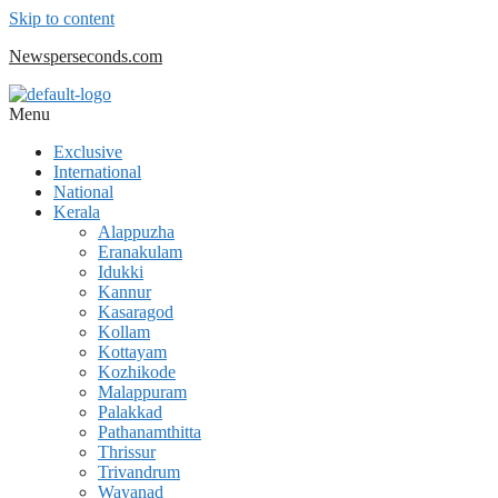
Skip to content
Newsperseconds.com
Menu
Exclusive
International
National
Kerala
Alappuzha
Eranakulam
Idukki
Kannur
Kasaragod
Kollam
Kottayam
Kozhikode
Malappuram
Palakkad
Pathanamthitta
Thrissur
Trivandrum
Wayanad