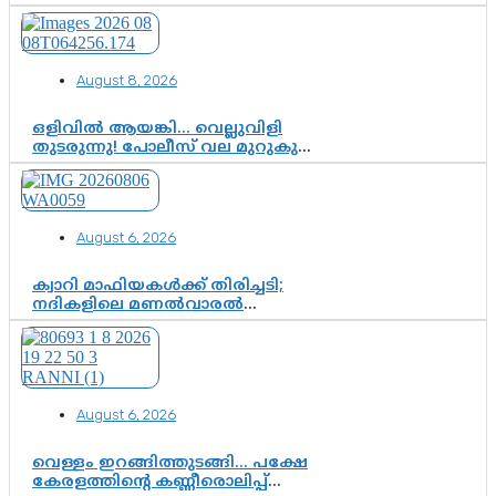
August 8, 2026
ഒളിവിൽ ആയങ്കി… വെല്ലുവിളി
തുടരുന്നു! പോലീസ് വല മുറുകുന്നു;
പിടികൂടാൻ SIT രംഗത്ത്. ഇനി ചോദ്യം
ആയങ്കി എവിടെ എന്നത് മാത്രം അല്ല
—ആയങ്കി കസ്റ്റഡിയിലായാൽ
പുറത്തുവരുക എന്തൊക്കെ
August 6, 2026
വിവരങ്ങൾ?”
ക്വാറി മാഫിയകൾക്ക് തിരിച്ചടി;
നദികളിലെ മണൽവാരൽ
പുനരാരംഭിക്കാൻ വി.ഡി. സർക്കാർ
തീരുമാനം
August 6, 2026
വെള്ളം ഇറങ്ങിത്തുടങ്ങി… പക്ഷേ
കേരളത്തിന്റെ കണ്ണീരൊലിപ്പ്