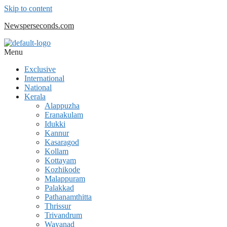
Skip to content
Newsperseconds.com
Menu
Exclusive
International
National
Kerala
Alappuzha
Eranakulam
Idukki
Kannur
Kasaragod
Kollam
Kottayam
Kozhikode
Malappuram
Palakkad
Pathanamthitta
Thrissur
Trivandrum
Wayanad