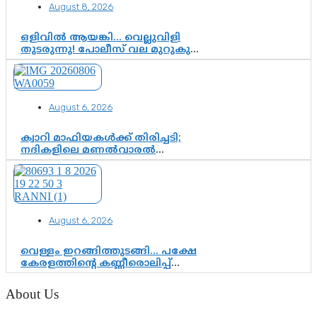
August 8, 2026
ഒളിവിൽ ആയങ്കി… വെല്ലുവിളി
തുടരുന്നു! പോലീസ് വല മുറുകുന്നു;
പിടികൂടാൻ SIT രംഗത്ത്. ഇനി ചോദ്യം
ആയങ്കി എവിടെ എന്നത് മാത്രം അല്ല
—ആയങ്കി കസ്റ്റഡിയിലായാൽ
പുറത്തുവരുക എന്തൊക്കെ
August 6, 2026
വിവരങ്ങൾ?”
ക്വാറി മാഫിയകൾക്ക് തിരിച്ചടി;
നദികളിലെ മണൽവാരൽ
പുനരാരംഭിക്കാൻ വി.ഡി. സർക്കാർ
തീരുമാനം
August 6, 2026
വെള്ളം ഇറങ്ങിത്തുടങ്ങി… പക്ഷേ
കേരളത്തിന്റെ കണ്ണീരൊലിപ്പ്
എന്നവസാനിക്കും?
About Us