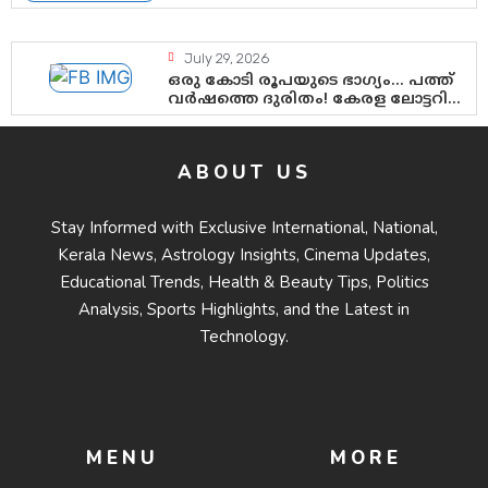
ശ്രീനാരായണ പ്രസ്ഥാനത്തെ
കാർന്നുതിന്നുന്ന വിഷവിത്ത്:
ഗോകുലം ഗോപാലൻ
July 29, 2026
ഒരു കോടി രൂപയുടെ ഭാഗ്യം… പത്ത്
വർഷത്തെ ദുരിതം! കേരള ലോട്ടറി
സംവിധാനത്തെ ചോദ്യം ചെയ്ത്
കോയയുടെ പോരാട്ടം
ABOUT US
Stay Informed with Exclusive International, National,
Kerala News, Astrology Insights, Cinema Updates,
Educational Trends, Health & Beauty Tips, Politics
Analysis, Sports Highlights, and the Latest in
Technology.
MENU
MORE