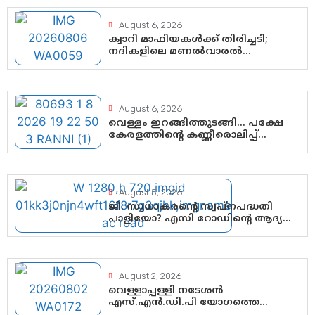
August 6, 2026
ക്വാറി മാഫിയകൾക്ക് തിരിച്ചടി;
നദികളിലെ മണൽവാരൽ
പുനരാരംഭിക്കാൻ വി.ഡി. സർക്കാർ
തീരുമാനം
August 6, 2026
വെള്ളം ഇറങ്ങിത്തുടങ്ങി… പക്ഷേ
കേരളത്തിന്റെ കണ്ണീരൊലിപ്പ്
എന്നവസാനിക്കും?
August 5, 2026
ജി. സുധാകരന്റെ സ്വപ്നപദ്ധതി
പാളിയോ? എസി റോഡിന്റെ ആദ്യ
പ്രളയപരീക്ഷയിൽ ഉയരുന്നത്
ഗുരുതര ചോദ്യങ്ങൾ
August 2, 2026
വെള്ളാപ്പള്ളി നടേശൻ
എസ്.എൻ.ഡി.പി യോഗത്തെ
ദുരുപയോഗം ചെയ്യുന്നു;