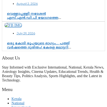
August 2, 2026
വെള്ളാപ്പള്ളി നടേശൻ
എസ്.എൻ.ഡി.പി യോഗത്തെ
ദുരുപയോഗം ചെയ്യുന്നു;
ശ്രീനാരായണ പ്രസ്ഥാനത്തെ
കാർന്നുതിന്നുന്ന വിഷവിത്ത്:
July 29, 2026
ഗോകുലം ഗോപാലൻ
ഒരു കോടി രൂപയുടെ ഭാഗ്യം… പത്ത്
വർഷത്തെ ദുരിതം! കേരള ലോട്ടറി
സംവിധാനത്തെ ചോദ്യം ചെയ്ത്
കോയയുടെ പോരാട്ടം
About Us
Stay Informed with Exclusive International, National, Kerala News,
Astrology Insights, Cinema Updates, Educational Trends, Health &
Beauty Tips, Politics Analysis, Sports Highlights, and the Latest in
Technology.
Menu
Kerala
National