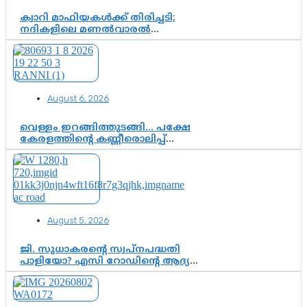
ക്വാറി മാഫിയകൾക്ക് തിരിച്ചടി;
നദികളിലെ മണൽവാരൽ
പുനരാരംഭിക്കാൻ വി.ഡി. സർക്കാർ
തീരുമാനം
August 6, 2026
വെള്ളം ഇറങ്ങിത്തുടങ്ങി… പക്ഷേ
കേരളത്തിന്റെ കണ്ണീരൊലിപ്പ്
എന്നവസാനിക്കും?
August 5, 2026
ജി. സുധാകരന്റെ സ്വപ്നപദ്ധതി
പാളിയോ? എസി റോഡിന്റെ ആദ്യ
പ്രളയപരീക്ഷയിൽ ഉയരുന്നത്
ഗുരുതര ചോദ്യങ്ങൾ