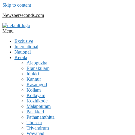
Skip to content
Newsperseconds.com
Menu
Exclusive
International
National
Kerala
Alappuzha
Eranakulam
Idukki
Kannur
Kasaragod
Kollam
Kottayam
Kozhikode
Malappuram
Palakkad
Pathanamthitta
Thrissur
Trivandrum
Wayanad