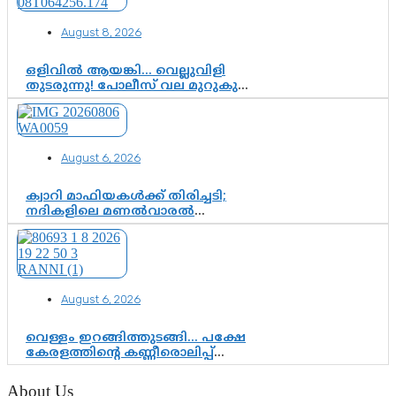
August 8, 2026
ഒളിവിൽ ആയങ്കി… വെല്ലുവിളി
തുടരുന്നു! പോലീസ് വല മുറുകുന്നു;
പിടികൂടാൻ SIT രംഗത്ത്. ഇനി ചോദ്യം
ആയങ്കി എവിടെ എന്നത് മാത്രം അല്ല
—ആയങ്കി കസ്റ്റഡിയിലായാൽ
പുറത്തുവരുക എന്തൊക്കെ
August 6, 2026
വിവരങ്ങൾ?”
ക്വാറി മാഫിയകൾക്ക് തിരിച്ചടി;
നദികളിലെ മണൽവാരൽ
പുനരാരംഭിക്കാൻ വി.ഡി. സർക്കാർ
തീരുമാനം
August 6, 2026
വെള്ളം ഇറങ്ങിത്തുടങ്ങി… പക്ഷേ
കേരളത്തിന്റെ കണ്ണീരൊലിപ്പ്
എന്നവസാനിക്കും?
About Us