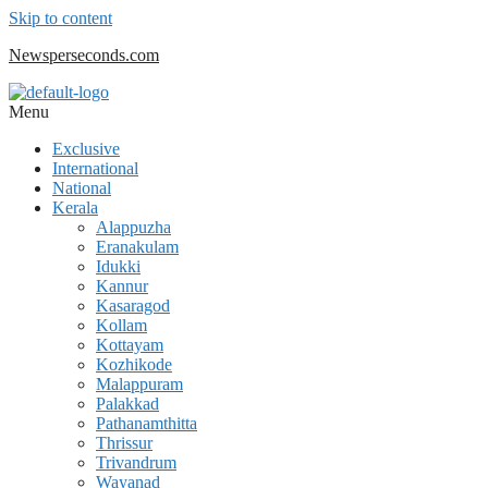
Skip to content
Newsperseconds.com
Menu
Exclusive
International
National
Kerala
Alappuzha
Eranakulam
Idukki
Kannur
Kasaragod
Kollam
Kottayam
Kozhikode
Malappuram
Palakkad
Pathanamthitta
Thrissur
Trivandrum
Wayanad