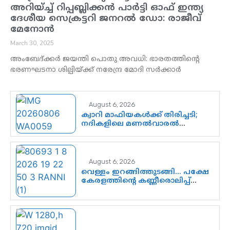
അറിയ്ച്ച് റിപ്പബ്ലിക്കൻ പാർട്ടി ഓഫ് ഇന്ത്യ
ദേശീയ സെക്രട്ടറി ജനറൽ ഡോ: രാജീവ്
മേനോൻ
March 30, 2025
അംബേദ്ക്കർ ജയന്തി പൊതു അവധി: ഭാരതത്തിന്റെ
ഭരണഘടനാ ശില്പിയ്ക്ക് നരേന്ദ്ര മോദി സർക്കാർ
August 6, 2026
ക്വാറി മാഫിയകൾക്ക് തിരിച്ചടി;
നദികളിലെ മണൽവാരൽ
പുനരാരംഭിക്കാൻ വി.ഡി.
സർക്കാർ തീരുമാനം
August 6, 2026
വെള്ളം ഇറങ്ങിത്തുടങ്ങി… പക്ഷേ
കേരളത്തിന്റെ കണ്ണീരൊലിപ്പ്
എന്നവസാനിക്കും?