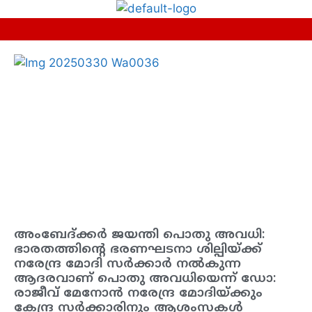
അംബേദ്ക്കർ ജയന്തി പൊതു അവധി:
ഭാരതത്തിന്റെ ഭരണഘടനാ ശില്പിയ്ക്ക്
നരേന്ദ്ര മോദി സർക്കാർ നൽകുന്ന
ആദരവാണ് പൊതു അവധിയെന്ന് ഡോ:
രാജീവ് മേനോൻ നരേന്ദ്ര മോദിയ്ക്കും
കേന്ദ്ര സർക്കാരിനും ആശംസകൾ