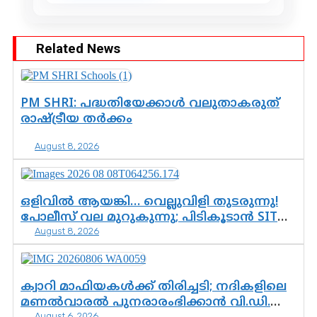
Related News
PM SHRI: പദ്ധതിയേക്കാൾ വലുതാകരുത്
രാഷ്ട്രീയ തർക്കം
August 8, 2026
ഒളിവിൽ ആയങ്കി… വെല്ലുവിളി തുടരുന്നു!
പോലീസ് വല മുറുകുന്നു; പിടികൂടാൻ SIT
August 8, 2026
രംഗത്ത്. ഇനി ചോദ്യം ആയങ്കി എവിടെ
എന്നത് മാത്രം അല്ല—ആയങ്കി
കസ്റ്റഡിയിലായാൽ പുറത്തുവരുക
എന്തൊക്കെ വിവരങ്ങൾ?”
ക്വാറി മാഫിയകൾക്ക് തിരിച്ചടി; നദികളിലെ
മണൽവാരൽ പുനരാരംഭിക്കാൻ വി.ഡി.
August 6, 2026