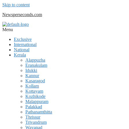
Skip to content
Newsperseconds.com
Menu
Exclusive
International
National
Kerala
Alappuzha
Eranakulam
Idukki
Kannur
Kasaragod
Kollam
Kottayam
Kozhikode
Malappuram
Palakkad
Pathanamthitta
Thrissur
Trivandrum
Wayanad