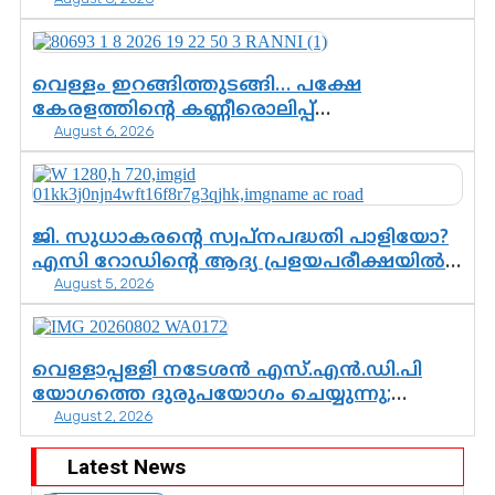
സർക്കാർ തീരുമാനം
വെള്ളം ഇറങ്ങിത്തുടങ്ങി… പക്ഷേ
കേരളത്തിന്റെ കണ്ണീരൊലിപ്പ്
August 6, 2026
എന്നവസാനിക്കും?
ജി. സുധാകരന്റെ സ്വപ്നപദ്ധതി പാളിയോ?
എസി റോഡിന്റെ ആദ്യ പ്രളയപരീക്ഷയിൽ
August 5, 2026
ഉയരുന്നത് ഗുരുതര ചോദ്യങ്ങൾ
വെള്ളാപ്പള്ളി നടേശൻ എസ്.എൻ.ഡി.പി
യോഗത്തെ ദുരുപയോഗം ചെയ്യുന്നു;
August 2, 2026
ശ്രീനാരായണ പ്രസ്ഥാനത്തെ
കാർന്നുതിന്നുന്ന വിഷവിത്ത്: ഗോകുലം
Latest News
ഗോപാലൻ