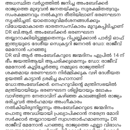
അധസ്ഥിത വർഗ്ഗത്തിൽ ജനിച്ച അംബേദ്ക്കർ
രാജ്യത്തെ മുഴുവൻ ജനതയ്ക്കും സുരക്ഷിതത്വവും
സംരക്ഷണവും നൽകുന്ന രീതിയിലാണ് ഭരണഘടന
സൃഷ്ടിച്ചത്. യാതൊരുവിമർശനങ്ങൾക്കും
വിധേയമാകാതെ ഭാരതസംസ്കാരം മുറുകപ്പിടിച്ചാണ്
DR ബി.ആർ. അംബേദ്ക്കർ ഭരണഘടന
തയ്യാറാക്കിയിട്ടുള്ളതെന്നും റിപ്പബ്ലിക്കാൻ പാർട്ടി ഓഫ്
ഇന്ത്യയുടെ ദേശീയ സെക്രട്ടറി ജനറൽ ഡോ: രാജീവ്
മേനോൻ പറഞ്ഞു
DR ബി ആർ അംബേദ്കറുടെ ജന്മദിനം ഏപ്രിൽ 14 ന്
ഭീം ജയന്തിആയി ആചരിക്കുമെന്നും ഡോ: രാജീവ്
മേനോൻ കൂട്ടിച്ചേർത്തു. നമ്മുടെ രാജ്യത്തിന്
ശക്തമായ ഭരണഘടന നിർമ്മിക്കുക വഴി ദേശീയത
ഉയത്തി കാട്ടാൻ ശ്രമിച്ച മഹാനാണ്
ഡോ:അംബേദ്ക്കർ. നെഹറുവിന്റെ മന്ത്രിസഭയിൽ
മന്ത്രിയായിയും ഭരണഘടന ശില്പിയായും ലോകം
വാഴ്ത്തുന്ന നേതാവിന് കഴിഞ്ഞ കാലങ്ങളിൽ രാജ്യം
ഭരിച്ചവർ അർഹമായ അംഗീകാരം
നൽകിയിരുന്നില്ലന്നും അംബേദ്ക്കറുടെ ജന്മദിനം
പൊതു അവധിയായി പ്രഖ്യാപിക്കാൻ നരേന്ദ്ര മോദി
സർക്കാർ തയ്യാറായത് സ്വാഗതാർഹമാണന്നും DR
രാജീവ് മേനോൻ പറഞ്ഞു. രാജ്യത്തെ എല്ലാ വിഭാഗം