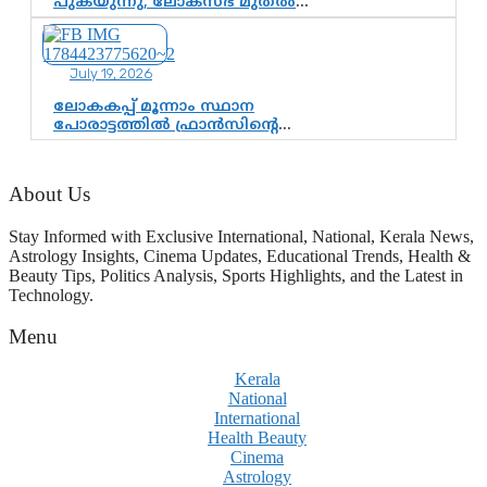
പുകയുന്നു; ലോക്സഭ മുതൽ
നിയമസഭ വരെ 140
മണ്ഡലങ്ങളിലെ ഫണ്ട്
വിനിയോഗം പരിശോധിക്കുമോ?
July 19, 2026
കേന്ദ്രത്തിനും
ആർഎസ്എസിനും കേരള
ലോകകപ്പ് മൂന്നാം സ്ഥാന
ഘടകത്തോട് അതൃപ്തി
പോരാട്ടത്തിൽ ഫ്രാൻസിന്റെ
ഗംഭീര തിരിച്ചുവരവ്;
ഗോൾവേട്ടയിൽ മെസ്സിയെ
മറികടന്ന് എംബാപ്പെ
About Us
Stay Informed with Exclusive International, National, Kerala News,
Astrology Insights, Cinema Updates, Educational Trends, Health &
Beauty Tips, Politics Analysis, Sports Highlights, and the Latest in
Technology.
Menu
Kerala
National
International
Health Beauty
Cinema
Astrology