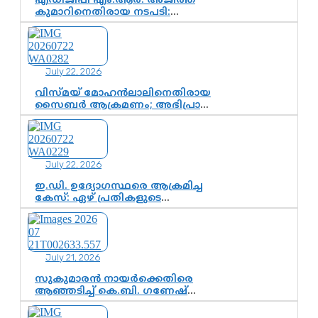
എഡിജിപി എം.ആർ. അജിത്ത്
വഴിത്തിരിവ്
കുമാറിനെതിരായ നടപടി:
സസ്പെൻഷനിൽ ഒതുങ്ങുമോ,
അതോ കൂടുതൽ കടുത്ത
നടപടികളിലേക്കോ?
July 22, 2026
വിസ്മയ് മോഹൻലാലിനെതിരായ
സൈബർ ആക്രമണം; അഭിപ്രായ
സ്വാതന്ത്ര്യത്തെ നിശ്ശബ്ദമാക്കുന്ന
ഡിജിറ്റൽ ഗുണ്ടായിസത്തിന്
അറുതി വേണം
July 22, 2026
ഇ.ഡി. ഉദ്യോഗസ്ഥരെ ആക്രമിച്ച
കേസ്: ഏഴ് പ്രതികളുടെ
ജാമ്യാപേക്ഷ വീണ്ടും തള്ളി;
അന്വേഷണം തുടരാൻ കോടതി
അനുമതി
July 21, 2026
സുകുമാരൻ നായർക്കെതിരെ
ആഞ്ഞടിച്ച് കെ.ബി. ഗണേഷ്
കുമാർ, വി.ഡി. സതീശന് പൂർണ
പിന്തുണ