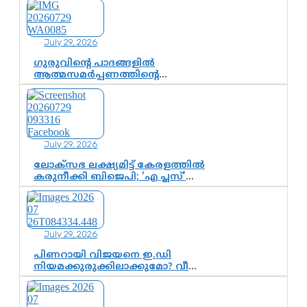
July 29, 2026
ഗുരുവിന്റെ പാദങ്ങളിൽ
ആത്മസമർപ്പണത്തിന്റെ
പുണ്യദിനം; മാതാ
അമൃതാനന്ദമയി മഠത്തിൽ
ഭക്തിസാന്ദ്രമായി ഗുരുപൂർണിമ
ആഘോഷം
July 29, 2026
ലോക്സഭ ലക്ഷ്യമിട്ട് കേരളത്തിൽ
കരുനീക്കി ബിജെപി; ‘എ പ്ലസ്’
മണ്ഡലങ്ങളിൽ പ്രമുഖരെ ഇറക്കി
കേന്ദ്രനേതൃത്വം,
തിരുവനന്തപുരത്ത് രാജീവ്
ചന്ദ്രശേഖർ, ആറ്റിങ്ങലിൽ കെ.
July 29, 2026
സുരേന്ദ്രൻ; ആലപ്പുഴയിൽ
ശോഭാ സുരേന്ദ്രൻ..
പിണറായി വിജയനെ ഇ.ഡി
നിയമക്കുരുക്കിലാക്കുമോ? വീണ
വിജയൻ മാപ്പുസാക്ഷിയാകുമോ?
കർത്തയുടെ മൊഴി നിർണായക
വഴിത്തിരിവാകുമോ?