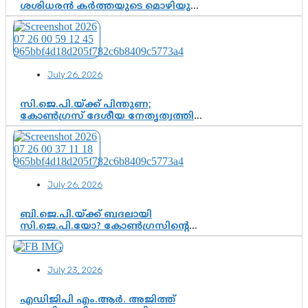
ശശിധരൻ കർത്തയുടെ മൊഴിയുടെ
അടിസ്ഥാനത്തിൽ പിണറായി
വിജയനെ ചോദ്യം ചെയ്യുന്നതിൽ ഉടൻ
തീരുമാനം; വീണയ്‌ക്കെതിരെ
കൂടുതൽ തെളിവുകൾ പരിശോധിച്ച്
ഇഡി
July 26, 2026
സി.ജെ.പി.യ്ക്ക് പിന്തുണ;
കോൺഗ്രസ് ദേശീയ നേതൃത്വത്തിൽ
ആശങ്കയോ? പാർട്ടിക്കുള്ളിൽ
ഭിന്നാഭിപ്രായമെന്ന വിലയിരുത്തൽ
July 26, 2026
ബി.ജെ.പി.യ്ക്ക് ബദലായി
സി.ജെ.പി.യോ? കോൺഗ്രസിന്റെ
രാഷ്ട്രീയ ഇടം കൈവശപ്പെടുത്താൻ
സിജെപി ഉയർന്നുകഴിഞ്ഞോ?
ഇന്ത്യൻ രാഷ്ട്രീയത്തിലെ പുതിയ
July 23, 2026
വഴിത്തിരിവ്
എഡിജിപി എം.ആർ. അജിത്ത്