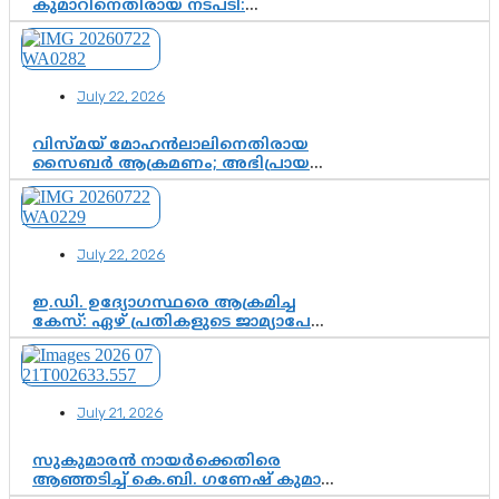
കുമാറിനെതിരായ നടപടി:
സസ്പെൻഷനിൽ ഒതുങ്ങുമോ,
അതോ കൂടുതൽ കടുത്ത
നടപടികളിലേക്കോ?
July 22, 2026
വിസ്മയ് മോഹൻലാലിനെതിരായ
സൈബർ ആക്രമണം; അഭിപ്രായ
സ്വാതന്ത്ര്യത്തെ നിശ്ശബ്ദമാക്കുന്ന
ഡിജിറ്റൽ ഗുണ്ടായിസത്തിന് അറുതി
വേണം
July 22, 2026
ഇ.ഡി. ഉദ്യോഗസ്ഥരെ ആക്രമിച്ച
കേസ്: ഏഴ് പ്രതികളുടെ ജാമ്യാപേക്ഷ
വീണ്ടും തള്ളി; അന്വേഷണം തുടരാൻ
കോടതി അനുമതി
July 21, 2026
സുകുമാരൻ നായർക്കെതിരെ
ആഞ്ഞടിച്ച് കെ.ബി. ഗണേഷ് കുമാർ,