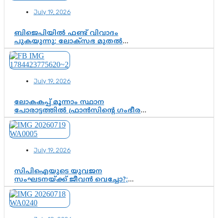
July 19, 2026
ബിജെപിയിൽ ഫണ്ട് വിവാദം
പുകയുന്നു; ലോക്സഭ മുതൽ
നിയമസഭ വരെ 140 മണ്ഡലങ്ങളിലെ
ഫണ്ട് വിനിയോഗം
പരിശോധിക്കുമോ? കേന്ദ്രത്തിനും
ആർഎസ്എസിനും കേരള
July 19, 2026
ഘടകത്തോട് അതൃപ്തി
ലോകകപ്പ് മൂന്നാം സ്ഥാന
പോരാട്ടത്തിൽ ഫ്രാൻസിന്റെ ഗംഭീര
തിരിച്ചുവരവ്; ഗോൾവേട്ടയിൽ
മെസ്സിയെ മറികടന്ന് എംബാപ്പെ
July 19, 2026
സിപിഐയുടെ യുവജന
സംഘടനയ്ക്ക് ജീവൻ വെച്ചോ?;
ജിസ്മോന്റെ വിമർശനം രാഷ്ട്രീയ
ഇരട്ടത്താപ്പെന്ന് ചർച്ച