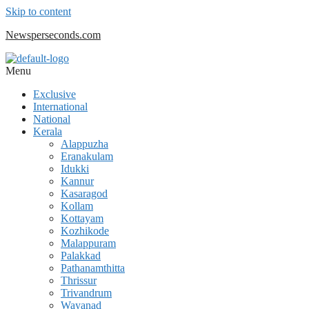
Skip to content
Newsperseconds.com
Menu
Exclusive
International
National
Kerala
Alappuzha
Eranakulam
Idukki
Kannur
Kasaragod
Kollam
Kottayam
Kozhikode
Malappuram
Palakkad
Pathanamthitta
Thrissur
Trivandrum
Wayanad