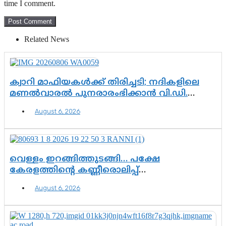
time I comment.
Related News
ക്വാറി മാഫിയകൾക്ക് തിരിച്ചടി; നദികളിലെ
മണൽവാരൽ പുനരാരംഭിക്കാൻ വി.ഡി.
സർക്കാർ തീരുമാനം
August 6, 2026
വെള്ളം ഇറങ്ങിത്തുടങ്ങി… പക്ഷേ
കേരളത്തിന്റെ കണ്ണീരൊലിപ്പ്
എന്നവസാനിക്കും?
August 6, 2026