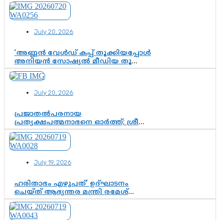
വി.ഡി. സതീശന് പൂർണ പിന്തുണ
July 20, 2026
‘അണ്ണൻ വേൾഡ് കപ്പ് തൂക്കിയപ്പോൾ
അനിയൻ സോഷ്യൽ മീഡിയ തൂക്കി’;
ലാമിൻ യമാലിന്റെ
കിരീടധാരണത്തിനിടെ
ശ്രദ്ധാകേന്ദ്രമായി മൂന്ന് വയസ്സുകാരൻ
July 20, 2026
ചുണക്കുട്ടൻ
പ്രജാതൽപരനായ
പ്രത്യക്ഷപത്മനാഭനെ ഓർത്ത്; ശ്രീ
ചിത്തിര തിരുനാൾ മഹാരാജാവിന്റെ
35-ാം നാടുനീങ്ങൽ ദിനം ഇന്ന്
July 19, 2026
ഹരിതാഭം എഴുപത്’ ഉദ്ഘാടനം
ചെയ്ത് ആഭ്യന്തര മന്ത്രി രമേശ്
ചെന്നിത്തല; ആർ. ഹരികുമാറിന്റെ
സപ്തതി ആഘോഷങ്ങൾക്ക്
പ്രൗഢമായ തുടക്കം