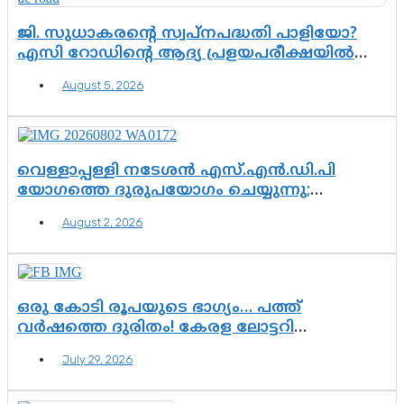
ജി. സുധാകരന്റെ സ്വപ്നപദ്ധതി പാളിയോ?
എസി റോഡിന്റെ ആദ്യ പ്രളയപരീക്ഷയിൽ
ഉയരുന്നത് ഗുരുതര ചോദ്യങ്ങൾ
August 5, 2026
വെള്ളാപ്പള്ളി നടേശൻ എസ്.എൻ.ഡി.പി
യോഗത്തെ ദുരുപയോഗം ചെയ്യുന്നു;
ശ്രീനാരായണ പ്രസ്ഥാനത്തെ കാർന്നുതിന്നുന്ന
August 2, 2026
വിഷവിത്ത്: ഗോകുലം ഗോപാലൻ
ഒരു കോടി രൂപയുടെ ഭാഗ്യം… പത്ത്
വർഷത്തെ ദുരിതം! കേരള ലോട്ടറി
സംവിധാനത്തെ ചോദ്യം ചെയ്ത് കോയയുടെ
July 29, 2026
പോരാട്ടം