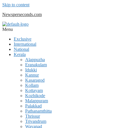
Skip to content
Newsperseconds.com
Menu
Exclusive
International
National
Kerala
Alappuzha
Eranakulam
Idukki
Kannur
Kasaragod
Kollam
Kottayam
Kozhikode
Malappuram
Palakkad
Pathanamthitta
Thrissur
Trivandrum
Wayanad