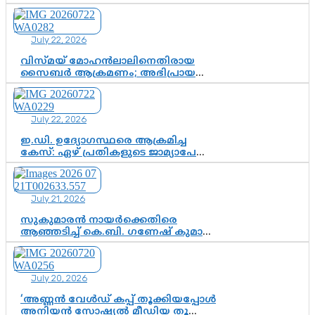
സസ്പെൻഷനിൽ ഒതുങ്ങുമോ,
അതോ കൂടുതൽ കടുത്ത
നടപടികളിലേക്കോ?
July 22, 2026
വിസ്മയ് മോഹൻലാലിനെതിരായ
സൈബർ ആക്രമണം; അഭിപ്രായ
സ്വാതന്ത്ര്യത്തെ നിശ്ശബ്ദമാക്കുന്ന
ഡിജിറ്റൽ ഗുണ്ടായിസത്തിന് അറുതി
വേണം
July 22, 2026
ഇ.ഡി. ഉദ്യോഗസ്ഥരെ ആക്രമിച്ച
കേസ്: ഏഴ് പ്രതികളുടെ ജാമ്യാപേക്ഷ
വീണ്ടും തള്ളി; അന്വേഷണം തുടരാൻ
കോടതി അനുമതി
July 21, 2026
സുകുമാരൻ നായർക്കെതിരെ
ആഞ്ഞടിച്ച് കെ.ബി. ഗണേഷ് കുമാർ,
വി.ഡി. സതീശന് പൂർണ പിന്തുണ
July 20, 2026
‘അണ്ണൻ വേൾഡ് കപ്പ് തൂക്കിയപ്പോൾ
അനിയൻ സോഷ്യൽ മീഡിയ തൂക്കി’;