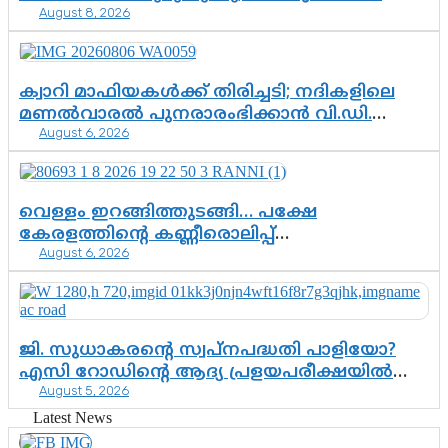
August 8, 2026
രംഗത്ത്. ഇനി ചോദ്യം ആയങ്കി എവിടെ
എന്നത് മാത്രം അല്ല—ആയങ്കി
കസ്റ്റഡിയിലായാൽ പുറത്തുവരുക
എന്തൊക്കെ വിവരങ്ങൾ?”
ക്വാറി മാഫിയകൾക്ക് തിരിച്ചടി; നദികളിലെ
മണൽവാരൽ പുനരാരംഭിക്കാൻ വി.ഡി.
August 6, 2026
സർക്കാർ തീരുമാനം
വെള്ളം ഇറങ്ങിത്തുടങ്ങി… പക്ഷേ
കേരളത്തിന്റെ കണ്ണീരൊലിപ്പ്
August 6, 2026
എന്നവസാനിക്കും?
ജി. സുധാകരന്റെ സ്വപ്നപദ്ധതി പാളിയോ?
എസി റോഡിന്റെ ആദ്യ പ്രളയപരീക്ഷയിൽ
August 5, 2026
ഉയരുന്നത് ഗുരുതര ചോദ്യങ്ങൾ
Latest News