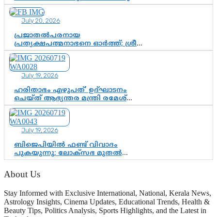
ലാമിൻ യമാലിന്റെ
കിരീടധാരണത്തിനിടെ
July 20, 2026
ശ്രദ്ധാകേന്ദ്രമായി മൂന്ന് വയസ്സുകാരൻ
ചുണക്കുട്ടൻ
പ്രജാതൽപരനായ
പ്രത്യക്ഷപത്മനാഭനെ ഓർത്ത്; ശ്രീ
ചിത്തിര തിരുനാൾ മഹാരാജാവിന്റെ
35-ാം നാടുനീങ്ങൽ ദിനം ഇന്ന്
July 19, 2026
ഹരിതാഭം എഴുപത്’ ഉദ്ഘാടനം
ചെയ്ത് ആഭ്യന്തര മന്ത്രി രമേശ്
ചെന്നിത്തല; ആർ. ഹരികുമാറിന്റെ
സപ്തതി ആഘോഷങ്ങൾക്ക്
പ്രൗഢമായ തുടക്കം
July 19, 2026
ബിജെപിയിൽ ഫണ്ട് വിവാദം
പുകയുന്നു; ലോക്സഭ മുതൽ
നിയമസഭ വരെ 140 മണ്ഡലങ്ങളിലെ
ഫണ്ട് വിനിയോഗം
About Us
പരിശോധിക്കുമോ? കേന്ദ്രത്തിനും
ആർഎസ്എസിനും കേരള
Stay Informed with Exclusive International, National, Kerala News,
ഘടകത്തോട് അതൃപ്തി
Astrology Insights, Cinema Updates, Educational Trends, Health &
Beauty Tips, Politics Analysis, Sports Highlights, and the Latest in