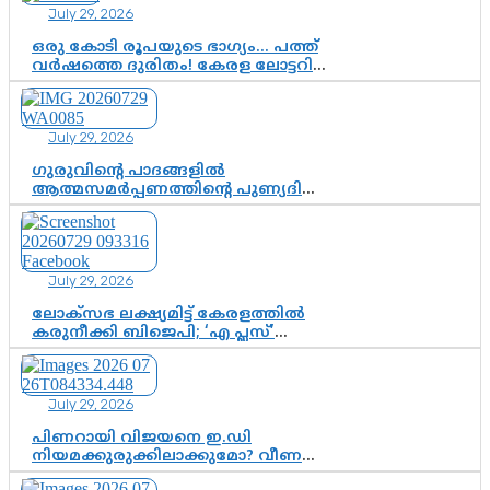
July 29, 2026
ഒരു കോടി രൂപയുടെ ഭാഗ്യം… പത്ത്
വർഷത്തെ ദുരിതം! കേരള ലോട്ടറി
സംവിധാനത്തെ ചോദ്യം ചെയ്ത്
കോയയുടെ പോരാട്ടം
July 29, 2026
ഗുരുവിന്റെ പാദങ്ങളിൽ
ആത്മസമർപ്പണത്തിന്റെ പുണ്യദിനം;
മാതാ അമൃതാനന്ദമയി മഠത്തിൽ
ഭക്തിസാന്ദ്രമായി ഗുരുപൂർണിമ
ആഘോഷം
July 29, 2026
ലോക്സഭ ലക്ഷ്യമിട്ട് കേരളത്തിൽ
കരുനീക്കി ബിജെപി; ‘എ പ്ലസ്’
മണ്ഡലങ്ങളിൽ പ്രമുഖരെ ഇറക്കി
കേന്ദ്രനേതൃത്വം, തിരുവനന്തപുരത്ത്
രാജീവ് ചന്ദ്രശേഖർ, ആറ്റിങ്ങലിൽ
July 29, 2026
കെ. സുരേന്ദ്രൻ; ആലപ്പുഴയിൽ
ശോഭാ സുരേന്ദ്രൻ..
പിണറായി വിജയനെ ഇ.ഡി
നിയമക്കുരുക്കിലാക്കുമോ? വീണ
വിജയൻ മാപ്പുസാക്ഷിയാകുമോ?