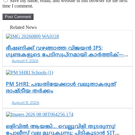
Save my name, email, and website in this browser for the next
time I comment.
Related News
ഭീഷണിക്ക് വഴങ്ങാത്ത വിജയൻ IPS;
ഗുണ്ടകളുടെ പേടിസ്വപ്നമായി കാർത്തിക്—
August 9, 2026
ചെന്നിത്തലയുടെ ‘പവർ ഹോം’
ഓപ്പറേഷനിൽ ആയങ്കി കുടുങ്ങി!
PM SHRI: പദ്ധതിയേക്കാൾ വലുതാകരുത്
രാഷ്ട്രീയ തർക്കം
August 8, 2026
ഒളിവിൽ ആയങ്കി… വെല്ലുവിളി തുടരുന്നു!
പോലീസ് വല മുറുകുന്നു; പിടികൂടാൻ SIT