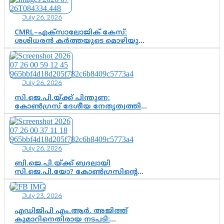
കർത്തയുടെ മൊഴി നിർണായക
വഴിത്തിരിവാകുമോ?
July 26, 2026
CMRL–എക്‌സാലോജിക് കേസ്:
ശശിധരൻ കർത്തയുടെ മൊഴിയുടെ
അടിസ്ഥാനത്തിൽ പിണറായി
വിജയനെ ചോദ്യം ചെയ്യുന്നതിൽ ഉടൻ
തീരുമാനം; വീണയ്‌ക്കെതിരെ
കൂടുതൽ തെളിവുകൾ പരിശോധിച്ച്
July 26, 2026
ഇഡി
സി.ജെ.പി.യ്ക്ക് പിന്തുണ;
കോൺഗ്രസ് ദേശീയ നേതൃത്വത്തിൽ
ആശങ്കയോ? പാർട്ടിക്കുള്ളിൽ
ഭിന്നാഭിപ്രായമെന്ന വിലയിരുത്തൽ
July 26, 2026
ബി.ജെ.പി.യ്ക്ക് ബദലായി
സി.ജെ.പി.യോ? കോൺഗ്രസിന്റെ
രാഷ്ട്രീയ ഇടം കൈവശപ്പെടുത്താൻ
സിജെപി ഉയർന്നുകഴിഞ്ഞോ?
July 23, 2026
ഇന്ത്യൻ രാഷ്ട്രീയത്തിലെ പുതിയ
വഴിത്തിരിവ്
എഡിജിപി എം.ആർ. അജിത്ത്
കുമാറിനെതിരായ നടപടി: