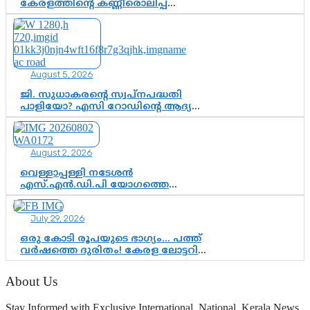
കേരളത്തിന്റെ കണ്ണീരൊലിപ്പ്
എന്നവസാനിക്കും?
August 5, 2026
ജി. സുധാകരന്റെ സ്വപ്നപദ്ധതി
പാളിയോ? എസി റോഡിന്റെ ആദ്യ
പ്രളയപരീക്ഷയിൽ ഉയരുന്നത്
ഗുരുതര ചോദ്യങ്ങൾ
August 2, 2026
വെള്ളാപ്പള്ളി നടേശൻ
എസ്.എൻ.ഡി.പി യോഗത്തെ
ദുരുപയോഗം ചെയ്യുന്നു;
ശ്രീനാരായണ പ്രസ്ഥാനത്തെ
July 29, 2026
കാർന്നുതിന്നുന്ന വിഷവിത്ത്:
ഗോകുലം ഗോപാലൻ
ഒരു കോടി രൂപയുടെ ഭാഗ്യം… പത്ത്
വർഷത്തെ ദുരിതം! കേരള ലോട്ടറി
സംവിധാനത്തെ ചോദ്യം ചെയ്ത്
കോയയുടെ പോരാട്ടം
About Us
Stay Informed with Exclusive International, National, Kerala News,