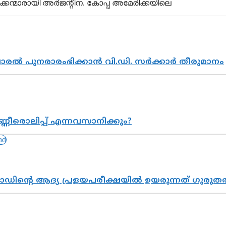
ാജാക്കന്മാരായി അര്‍ജന്റീന. കോപ്പ അമേരിക്കയിലെ
വാരൽ പുനരാരംഭിക്കാൻ വി.ഡി. സർക്കാർ തീരുമാനം
്ണീരൊലിപ്പ് എന്നവസാനിക്കും?
ോഡിന്റെ ആദ്യ പ്രളയപരീക്ഷയിൽ ഉയരുന്നത് ഗുരുത