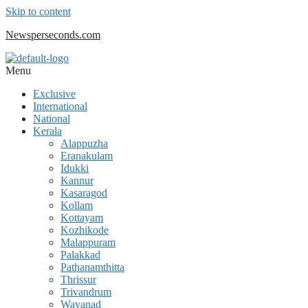
Skip to content
Newsperseconds.com
Menu
Exclusive
International
National
Kerala
Alappuzha
Eranakulam
Idukki
Kannur
Kasaragod
Kollam
Kottayam
Kozhikode
Malappuram
Palakkad
Pathanamthitta
Thrissur
Trivandrum
Wayanad