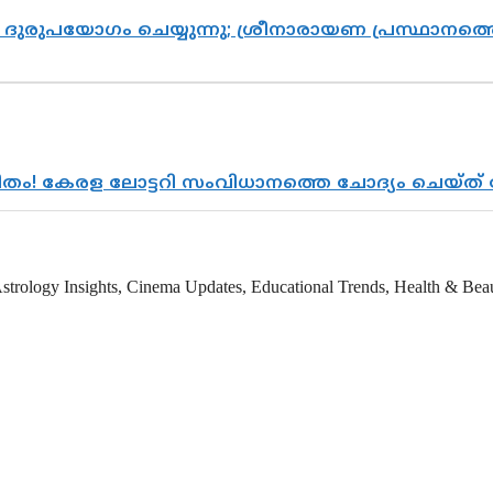
ുരുപയോഗം ചെയ്യുന്നു; ശ്രീനാരായണ പ്രസ്ഥാനത്തെ
രിതം! കേരള ലോട്ടറി സംവിധാനത്തെ ചോദ്യം ചെയ്ത
strology Insights, Cinema Updates, Educational Trends, Health & Beauty