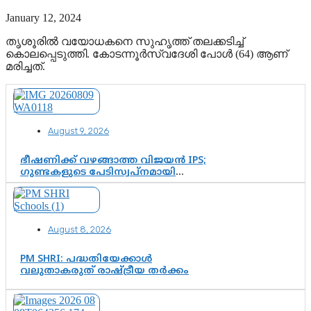
January 12, 2024
തൃശൂരിൽ വയോധകനെ സുഹൃത്ത് തലക്കടിച്ച്
കൊലപ്പെടുത്തി. കോടന്നൂർ‌സ്വദേശി പോൾ (64) ആണ്
മരിച്ചത്.
August 9, 2026
ഭീഷണിക്ക് വഴങ്ങാത്ത വിജയൻ IPS;
ഗുണ്ടകളുടെ പേടിസ്വപ്നമായി
കാർത്തിക്—ചെന്നിത്തലയുടെ ‘പവർ
ഹോം’ ഓപ്പറേഷനിൽ ആയങ്കി
കുടുങ്ങി!
August 8, 2026
PM SHRI: പദ്ധതിയേക്കാൾ
വലുതാകരുത് രാഷ്ട്രീയ തർക്കം