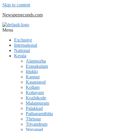
Skip to content
Newsperseconds.com
Menu
Exclusive
International
National
Kerala
Alappuzha
Eranakulam
Idukki
Kannur
Kasaragod
Kollam
Kottayam
Kozhikode
Malappuram
Palakkad
Pathanamthitta
Thrissur
Trivandrum
Wayanad