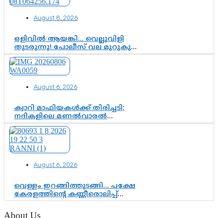
August 8, 2026
ഒളിവിൽ ആയങ്കി… വെല്ലുവിളി
തുടരുന്നു! പോലീസ് വല മുറുകുന്നു;
പിടികൂടാൻ SIT രംഗത്ത്. ഇനി ചോദ്യം
ആയങ്കി എവിടെ എന്നത് മാത്രം അല്ല
—ആയങ്കി കസ്റ്റഡിയിലായാൽ
പുറത്തുവരുക എന്തൊക്കെ
August 6, 2026
വിവരങ്ങൾ?”
ക്വാറി മാഫിയകൾക്ക് തിരിച്ചടി;
നദികളിലെ മണൽവാരൽ
പുനരാരംഭിക്കാൻ വി.ഡി. സർക്കാർ
തീരുമാനം
August 6, 2026
വെള്ളം ഇറങ്ങിത്തുടങ്ങി… പക്ഷേ
കേരളത്തിന്റെ കണ്ണീരൊലിപ്പ്
എന്നവസാനിക്കും?
About Us