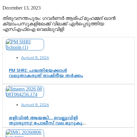
December 13, 2023
തിരുവനന്തപുരം: ഗവര്‍ണര്‍ ആരിഫ് മുഹമ്മദ് ഖാന്‍
ക്യാംപസുകളിലേക്ക് വിലക്ക് ഏര്‍പ്പെടുത്തിയ
എസ്എഫ്ഐ വെല്ലുവിളി
August 8, 2026
PM SHRI: പദ്ധതിയേക്കാൾ
വലുതാകരുത് രാഷ്ട്രീയ തർക്കം
August 8, 2026
ഒളിവിൽ ആയങ്കി… വെല്ലുവിളി
തുടരുന്നു! പോലീസ് വല മുറുകുന്നു;
പിടികൂടാൻ SIT രംഗത്ത്. ഇനി ചോദ്യം
ആയങ്കി എവിടെ എന്നത് മാത്രം അല്ല