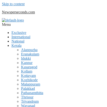
Skip to content
Newsperseconds.com
Menu
Exclusive
International
National
Kerala
Alappuzha
Eranakulam
Idukki
Kannur
Kasaragod
Kollam
Kottayam
Kozhikode
Malappuram
Palakkad
Pathanamthitta
Thrissur
Trivandrum
Wayanad