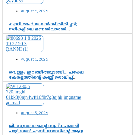
—ആയങ്കി കസ്റ്റഡിയിലായാൽ
പുറത്തുവരുക എന്തൊക്കെ
August 6, 2026
വിവരങ്ങൾ?”
ക്വാറി മാഫിയകൾക്ക് തിരിച്ചടി;
നദികളിലെ മണൽവാരൽ
പുനരാരംഭിക്കാൻ വി.ഡി. സർക്കാർ
തീരുമാനം
August 6, 2026
വെള്ളം ഇറങ്ങിത്തുടങ്ങി… പക്ഷേ
കേരളത്തിന്റെ കണ്ണീരൊലിപ്പ്
എന്നവസാനിക്കും?
August 5, 2026
ജി. സുധാകരന്റെ സ്വപ്നപദ്ധതി
പാളിയോ? എസി റോഡിന്റെ ആദ്യ