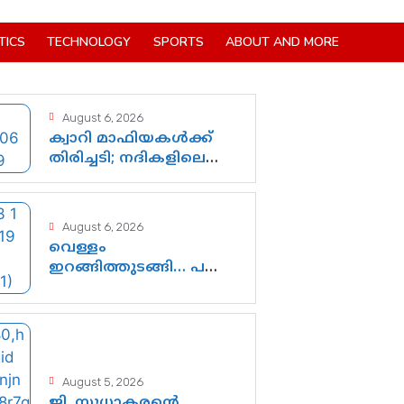
TICS
TECHNOLOGY
SPORTS
ABOUT AND MORE
August 6, 2026
ക്വാറി മാഫിയകൾക്ക്
തിരിച്ചടി; നദികളിലെ
മണൽവാരൽ
പുനരാരംഭിക്കാൻ വി.ഡി.
സർക്കാർ തീരുമാനം
August 6, 2026
വെള്ളം
ഇറങ്ങിത്തുടങ്ങി… പക്ഷേ
കേരളത്തിന്റെ
കണ്ണീരൊലിപ്പ്
എന്നവസാനിക്കും?
August 5, 2026
ജി. സുധാകരന്റെ