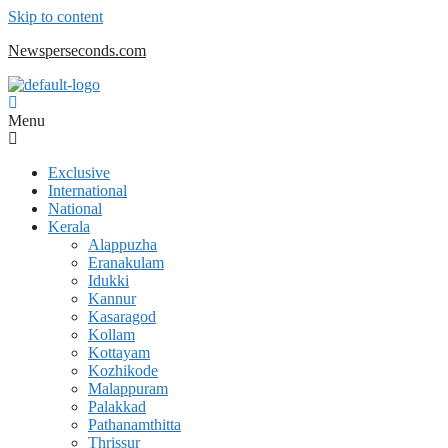
Skip to content
Newsperseconds.com
Menu
Exclusive
International
National
Kerala
Alappuzha
Eranakulam
Idukki
Kannur
Kasaragod
Kollam
Kottayam
Kozhikode
Malappuram
Palakkad
Pathanamthitta
Thrissur