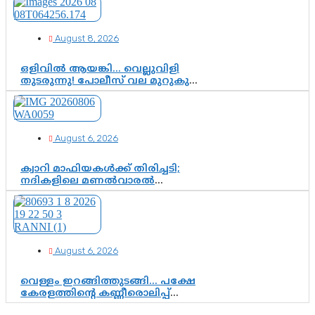
August 8, 2026
ഒളിവിൽ ആയങ്കി… വെല്ലുവിളി
തുടരുന്നു! പോലീസ് വല മുറുകുന്നു;
പിടികൂടാൻ SIT രംഗത്ത്. ഇനി ചോദ്യം
ആയങ്കി എവിടെ എന്നത് മാത്രം അല്ല
—ആയങ്കി കസ്റ്റഡിയിലായാൽ
പുറത്തുവരുക എന്തൊക്കെ
August 6, 2026
വിവരങ്ങൾ?”
ക്വാറി മാഫിയകൾക്ക് തിരിച്ചടി;
നദികളിലെ മണൽവാരൽ
പുനരാരംഭിക്കാൻ വി.ഡി. സർക്കാർ
തീരുമാനം
August 6, 2026
വെള്ളം ഇറങ്ങിത്തുടങ്ങി… പക്ഷേ
കേരളത്തിന്റെ കണ്ണീരൊലിപ്പ്
എന്നവസാനിക്കും?