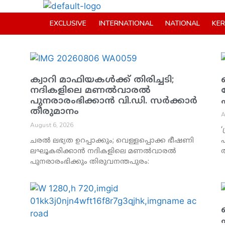
EXCLUSIVE
INTERNATIONAL
NATIONAL
KE
ക്വാറി മാഫിയകൾക്ക് തിരിച്ചടി;
നദികളിലെ മണൽവാരൽ
പുനരാരംഭിക്കാൻ വി.ഡി. സർക്കാർ
തീരുമാനം
A
August 6, 2026
‘
ചരൽ ലഭ്യത ഉറപ്പാക്കും; വെള്ളപ്പൊക്ക ഭീഷണി
ലഘൂകരിക്കാൻ നദികളിലെ മണൽവാരൽ
പുനരാരംഭിക്കും തിരുവനന്തപുരം: