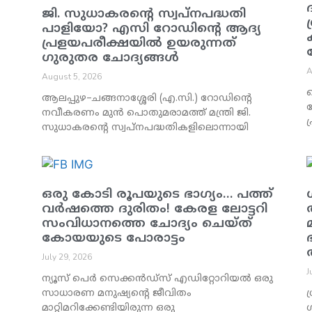
ജി. സുധാകരന്റെ സ്വപ്നപദ്ധതി
പാളിയോ? എസി റോഡിന്റെ ആദ്യ
പ്രളയപരീക്ഷയിൽ ഉയരുന്നത്
ഗുരുതര ചോദ്യങ്ങൾ
A
August 5, 2026
ആലപ്പുഴ–ചങ്ങനാശ്ശേരി (എ.സി.) റോഡിന്റെ
നവീകരണം മുൻ പൊതുമരാമത്ത് മന്ത്രി ജി.
പ
സുധാകരന്റെ സ്വപ്നപദ്ധതികളിലൊന്നായി
ഒരു കോടി രൂപയുടെ ഭാഗ്യം… പത്ത്
വർഷത്തെ ദുരിതം! കേരള ലോട്ടറി
സംവിധാനത്തെ ചോദ്യം ചെയ്ത്
കോയയുടെ പോരാട്ടം
July 29, 2026
J
ന്യൂസ് പെർ സെക്കൻഡ്സ് എഡിറ്റോറിയൽ ഒരു
സാധാരണ മനുഷ്യന്റെ ജീവിതം
ശ
മാറ്റിമറിക്കേണ്ടിയിരുന്ന ഒരു