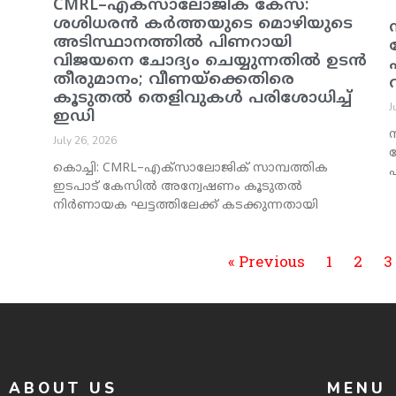
CMRL–എക്‌സാലോജിക് കേസ്:
ശശിധരൻ കർത്തയുടെ മൊഴിയുടെ
അടിസ്ഥാനത്തിൽ പിണറായി
വിജയനെ ചോദ്യം ചെയ്യുന്നതിൽ ഉടൻ
തീരുമാനം; വീണയ്‌ക്കെതിരെ
കൂടുതൽ തെളിവുകൾ പരിശോധിച്ച്
J
ഇഡി
ന
July 26, 2026
കൊച്ചി: CMRL–എക്‌സാലോജിക് സാമ്പത്തിക
പ
ഇടപാട് കേസിൽ അന്വേഷണം കൂടുതൽ
നിർണായക ഘട്ടത്തിലേക്ക് കടക്കുന്നതായി
« Previous
1
2
3
ABOUT US
MENU