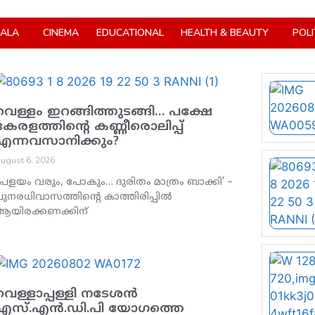
RALA
CINEMA
EDUCATIONAL
HEALTH & BEAUTY
POLI
വെള്ളം ഇറങ്ങിത്തുടങ്ങി… പക്ഷേ
കേരളത്തിന്റെ കണ്ണീരൊലിപ്പ്
എന്നവസാനിക്കും?
ugust 6, 2026
പ്രളയം വരും, പോകും… ദുരിതം മാത്രം ബാക്കി’ –
പുനരധിവാസത്തിന്റെ കാത്തിരിപ്പിൽ
ആയിരക്കണക്കിന്
വെള്ളാപ്പള്ളി നടേശൻ
എസ്.എൻ.ഡി.പി യോഗത്തെ