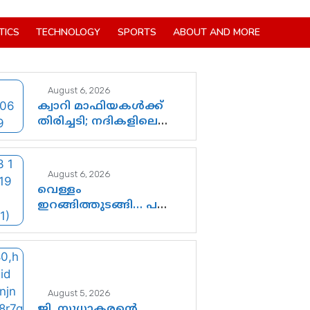
TICS
TECHNOLOGY
SPORTS
ABOUT AND MORE
August 6, 2026
ക്വാറി മാഫിയകൾക്ക്
തിരിച്ചടി; നദികളിലെ
മണൽവാരൽ
പുനരാരംഭിക്കാൻ വി.ഡി.
സർക്കാർ തീരുമാനം
August 6, 2026
വെള്ളം
ഇറങ്ങിത്തുടങ്ങി… പക്ഷേ
കേരളത്തിന്റെ
കണ്ണീരൊലിപ്പ്
എന്നവസാനിക്കും?
August 5, 2026
ജി. സുധാകരന്റെ