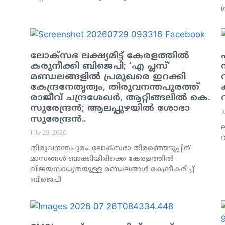
പ
ലോക്സഭ ലക്ഷ്യമിട്ട് കേരളത്തിൽ
കരുനീക്കി ബിജെപി; ‘എ പ്ലസ്’
മണ്ഡലങ്ങളിൽ പ്രമുഖരെ ഇറക്കി
കേന്ദ്രനേതൃത്വം, തിരുവനന്തപുരത്ത്
രാജീവ് ചന്ദ്രശേഖർ, ആറ്റിങ്ങലിൽ കെ.
സുരേന്ദ്രൻ; ആലപ്പുഴയിൽ ശോഭാ
J
സുരേന്ദ്രൻ..
July 29, 2026
വ
തിരുവനന്തപുരം: ലോക്സഭാ തിരഞ്ഞെടുപ്പിന്
മാസങ്ങൾ ബാക്കിയിരിക്കെ കേരളത്തിൽ
വിജയസാധ്യതയുള്ള മണ്ഡലങ്ങൾ കേന്ദ്രീകരിച്ച്
ബിജെപി