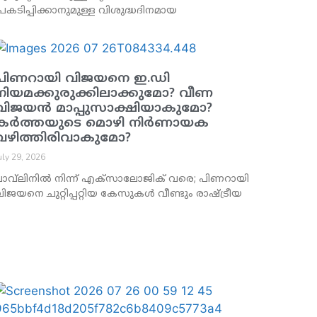
്രകടിപ്പിക്കാനുമുള്ള വിശുദ്ധദിനമായ
പിണറായി വിജയനെ ഇ.ഡി
നിയമക്കുരുക്കിലാക്കുമോ? വീണ
വിജയൻ മാപ്പുസാക്ഷിയാകുമോ?
കർത്തയുടെ മൊഴി നിർണായക
വഴിത്തിരിവാകുമോ?
uly 29, 2026
ലാവ്‌ലിനിൽ നിന്ന് എക്‌സാലോജിക് വരെ; പിണറായി
ിജയനെ ചുറ്റിപ്പറ്റിയ കേസുകൾ വീണ്ടും രാഷ്ട്രീയ