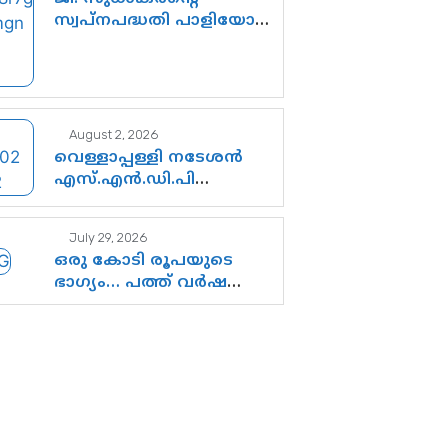
സ്വപ്നപദ്ധതി പാളിയോ?
എസി റോഡിന്റെ ആദ്യ
പ്രളയപരീക്ഷയിൽ
ഉയരുന്നത് ഗുരുതര
ചോദ്യങ്ങൾ
August 2, 2026
വെള്ളാപ്പള്ളി നടേശൻ
എസ്.എൻ.ഡി.പി
യോഗത്തെ
ദുരുപയോഗം ചെയ്യുന്നു;
July 29, 2026
ശ്രീനാരായണ
ഒരു കോടി രൂപയുടെ
പ്രസ്ഥാനത്തെ
ഭാഗ്യം… പത്ത് വർഷത്തെ
കാർന്നുതിന്നുന്ന
ദുരിതം! കേരള ലോട്ടറി
വിഷവിത്ത്: ഗോകുലം
സംവിധാനത്തെ ചോദ്യം
ഗോപാലൻ
ചെയ്ത് കോയയുടെ
പോരാട്ടം