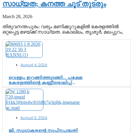
സാധ്യത; കനത്ത ചൂട് തുടരും
March 28, 2026
തിരുവനന്തപുരം: വരും മണിക്കൂറുകളിൽ കേരളത്തിൽ
ഒറ്റപ്പെട്ട മഴയ്ക്ക് സാധ്യത. കൊല്ലം, തൃശൂർ, മലപ്പുറം,
August 6, 2026
വെള്ളം ഇറങ്ങിത്തുടങ്ങി… പക്ഷേ
കേരളത്തിന്റെ കണ്ണീരൊലിപ്പ്
എന്നവസാനിക്കും?
August 5, 2026
ജി. സുധാകരന്റെ സ്വപ്നപദ്ധതി