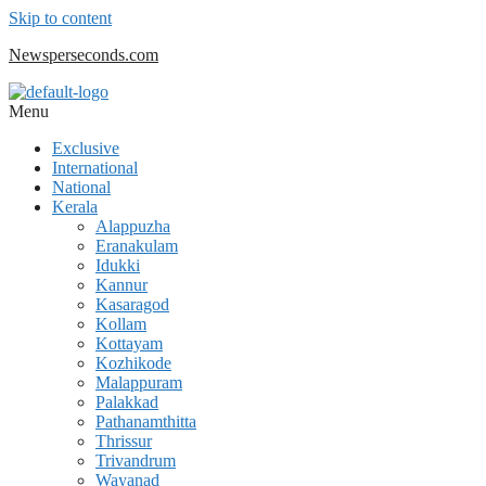
Skip to content
Newsperseconds.com
Menu
Exclusive
International
National
Kerala
Alappuzha
Eranakulam
Idukki
Kannur
Kasaragod
Kollam
Kottayam
Kozhikode
Malappuram
Palakkad
Pathanamthitta
Thrissur
Trivandrum
Wayanad