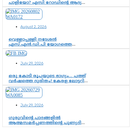
പാളിയോ? എസി റോഡിന്റെ ആദ്യ
പ്രളയപരീക്ഷയിൽ ഉയരുന്നത്
ഗുരുതര ചോദ്യങ്ങൾ
August 2, 2026
വെള്ളാപ്പള്ളി നടേശൻ
എസ്.എൻ.ഡി.പി യോഗത്തെ
ദുരുപയോഗം ചെയ്യുന്നു;
ശ്രീനാരായണ പ്രസ്ഥാനത്തെ
കാർന്നുതിന്നുന്ന വിഷവിത്ത്:
July 29, 2026
ഗോകുലം ഗോപാലൻ
ഒരു കോടി രൂപയുടെ ഭാഗ്യം… പത്ത്
വർഷത്തെ ദുരിതം! കേരള ലോട്ടറി
സംവിധാനത്തെ ചോദ്യം ചെയ്ത്
കോയയുടെ പോരാട്ടം
July 29, 2026
ഗുരുവിന്റെ പാദങ്ങളിൽ
ആത്മസമർപ്പണത്തിന്റെ പുണ്യദിനം;
മാതാ അമൃതാനന്ദമയി മഠത്തിൽ