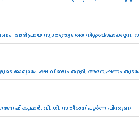
പ്രായ സ്വാതന്ത്ര്യത്തെ നിശ്ശബ്ദമാക്കുന്ന ഡ
ികളുടെ ജാമ്യാപേക്ഷ വീണ്ടും തള്ളി; അന്വേഷണം 
ഗണേഷ് കുമാർ, വി.ഡി. സതീശന് പൂർണ പിന്തുണ