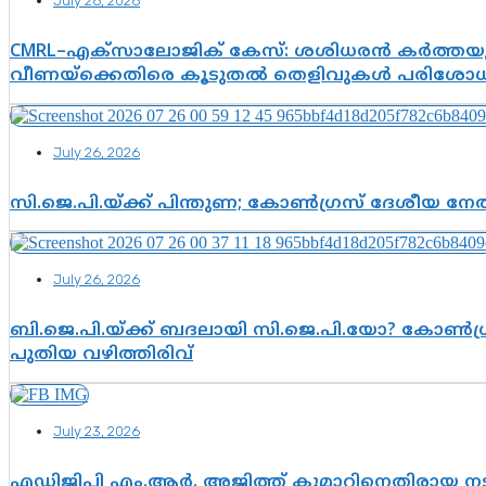
July 26, 2026
CMRL–എക്‌സാലോജിക് കേസ്: ശശിധരൻ കർത്തയുട
വീണയ്‌ക്കെതിരെ കൂടുതൽ തെളിവുകൾ പരിശോധിച
July 26, 2026
സി.ജെ.പി.യ്ക്ക് പിന്തുണ; കോൺഗ്രസ് ദേശീയ നേതൃ
July 26, 2026
ബി.ജെ.പി.യ്ക്ക് ബദലായി സി.ജെ.പി.യോ? കോൺഗ്ര
പുതിയ വഴിത്തിരിവ്
July 23, 2026
എഡിജിപി എം.ആർ. അജിത്ത് കുമാറിനെതിരായ 