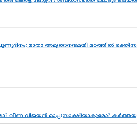
ുരിതം! കേരള ലോട്ടറി സംവിധാനത്തെ ചോദ്യം ചെയ്
 പുണ്യദിനം; മാതാ അമൃതാനന്ദമയി മഠത്തിൽ ഭക്ത
ുമോ? വീണ വിജയൻ മാപ്പുസാക്ഷിയാകുമോ? കർത്ത