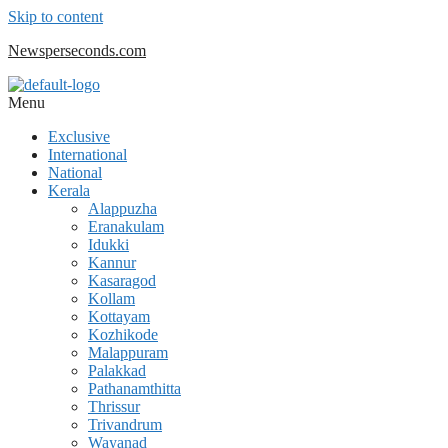
Skip to content
Newsperseconds.com
Menu
Exclusive
International
National
Kerala
Alappuzha
Eranakulam
Idukki
Kannur
Kasaragod
Kollam
Kottayam
Kozhikode
Malappuram
Palakkad
Pathanamthitta
Thrissur
Trivandrum
Wayanad