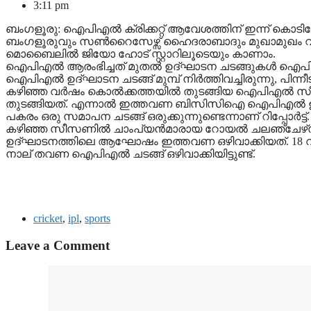
3:11 pm
ബംഗളൂരു: ഐപിഎല്‍ ക്രിക്കറ്റ് ആവേശത്തിന് ഇന്ന് കൊടിയേറ
ബംഗളൂരുവും സണ്‍റൈസേഴ്സ് ഹൈദരാബാദും മുഖാമുഖം വരുന്ന
മൊബൈലിൽ ജിയോ ഹോട് സ്റ്റാറിലൂടെയും കാണാം.
ഐപിഎല്‍ ആരംഭിച്ചത് മുതല്‍ ഉദ്ഘാടന ചടങ്ങുകള്‍ ഐപിഎല
ഐപിഎല്‍ ഉദ്ഘാടന ചടങ്ങ് മുമ്പ് നിര്‍ത്തിവച്ചിരുന്നു, പ
കഴിഞ്ഞ വര്‍ഷം കൊല്‍ക്കത്തയില്‍ തുടങ്ങിയ ഐപിഎല്‍ 
തുടങ്ങിയത്. എന്നാല്‍ ഇത്തവണ ബിസിസിഐ ഐപിഎല്‍ ഉദ്ഘ
പകരം ഒരു സമാപന ചടങ്ങ് ഒരുക്കുന്നുണ്ടെന്നാണ് റിപ്പോര്‍ട്ട്.
കഴിഞ്ഞ സീസണില്‍ ചാംപ്യന്‍മാരായ റോയല്‍ ചലഞ്ചേഴ്‌സ് 
ഉദ്ഘാടനത്തിലെ ആഘോഷം ഇത്തവണ ഒഴിവാക്കിയത്. 18 വര്‍ഷത
നാല് തവണ ഐപിഎല്‍ ചടങ്ങ് ഒഴിവാക്കിയിട്ടുണ്ട്.
cricket
,
ipl
,
sports
Leave a Comment