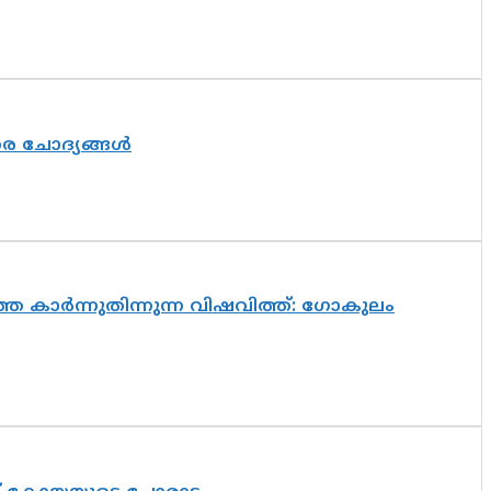
തര ചോദ്യങ്ങൾ
െ കാർന്നുതിന്നുന്ന വിഷവിത്ത്: ഗോകുലം