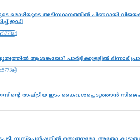
െ മൊഴിയുടെ അടിസ്ഥാനത്തിൽ പിണറായി വിജയനെ 
്ച് ഇഡി
ത്വത്തിൽ ആശങ്കയോ? പാർട്ടിക്കുള്ളിൽ ഭിന്നാഭിപ
സിന്റെ രാഷ്ട്രീയ ഇടം കൈവശപ്പെടുത്താൻ സിജെപി
നടപടി: സസ്പെൻഷനിൽ ഒതുങ്ങുമോ, അതോ കൂടുതൽ