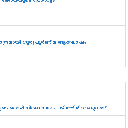
ത് കോയയുടെ പോരാട്ടം
ിസാന്ദ്രമായി ഗുരുപൂർണിമ ആഘോഷം
യുടെ മൊഴി നിർണായക വഴിത്തിരിവാകുമോ?