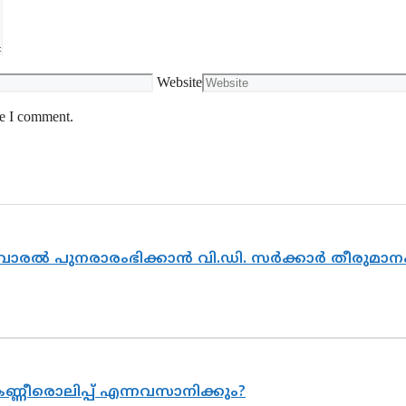
Website
me I comment.
ൽവാരൽ പുനരാരംഭിക്കാൻ വി.ഡി. സർക്കാർ തീരുമാന
ണ്ണീരൊലിപ്പ് എന്നവസാനിക്കും?