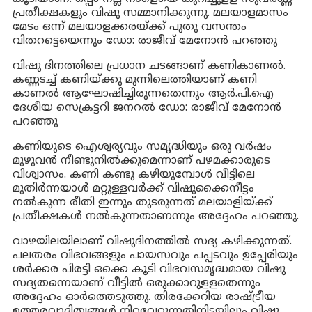
പ്രതീക്ഷകളും വിഷു സമ്മാനിക്കുന്നു. മലയാളമാസം
മേടം ഒന്ന് മലയാളക്കരയ്ക്ക് പുതു വസന്തം
വിതറട്ടെയെന്നും ഡോ: രാജീവ് മേനോൻ പറഞ്ഞു
വിഷു ദിനത്തിലെ പ്രധാന ചടങ്ങാണ് കണികാണൽ.
കണ്ണടച്ച് കണിയ്ക്കു മുന്നിലെത്തിയാണ് കണി
കാണൽ ആഘോഷിച്ചിരുന്നതെന്നും ആർ.പി.ഐ
ദേശീയ സെക്രട്ടറി ജനറൽ ഡോ: രാജീവ് മേനോൻ
പറഞ്ഞു
കണിയുടെ ഐശ്വര്യവും സമൃദ്ധിയും ഒരു വർഷം
മുഴുവൻ നീണ്ടുനിൽക്കുമെന്നാണ് പഴമക്കാരുടെ
വിശ്വാസം. കണി കണ്ടു കഴിയുമ്പോൾ വീട്ടിലെ
മുതിർന്നയാൾ മറ്റുള്ളവർക്ക് വിഷുക്കൈനീട്ടം
നൽകുന്ന രീതി ഇന്നും തുടരുന്നത് മലയാളിയ്ക്ക്
പ്രതീക്ഷകൾ നൽകുന്നതാണന്നും അദ്ദേഹം പറഞ്ഞു.
വാഴയിലയിലാണ് വിഷുദിനത്തില്‍ സദ്യ കഴിക്കുന്നത്.
പലതരം വിഭവങ്ങളും പായസവും പപ്പടവും ഉപ്പേരിയും
ശർക്കര പിരട്ടി ഒക്കെ കൂടി വിഭവസമൃദ്ധമായ വിഷു
സദ്യതന്നെയാണ് വീട്ടിൽ ഒരുക്കാറുളളതെന്നും
അദ്ദേഹം ഓർത്തെടുത്തു. തിരക്കേറിയ രാഷ്ട്രീയ
ഉത്തരവാദിത്വങ്ങൾ നിറവേറ്റുന്നതിനിടയിലും വിഷു