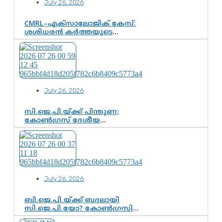
July 26, 2026
CMRL–എക്‌സാലോജിക് കേസ്:
ശശിധരൻ കർത്തയുടെ
മൊഴിയുടെ അടിസ്ഥാനത്തിൽ
പിണറായി വിജയനെ ചോദ്യം
ചെയ്യുന്നതിൽ ഉടൻ തീരുമാനം;
വീണയ്‌ക്കെതിരെ കൂടുതൽ
തെളിവുകൾ പരിശോധിച്ച് ഇഡി
July 26, 2026
സി.ജെ.പി.യ്ക്ക് പിന്തുണ;
കോൺഗ്രസ് ദേശീയ
നേതൃത്വത്തിൽ ആശങ്കയോ?
പാർട്ടിക്കുള്ളിൽ
ഭിന്നാഭിപ്രായമെന്ന
വിലയിരുത്തൽ
July 26, 2026
ബി.ജെ.പി.യ്ക്ക് ബദലായി
സി.ജെ.പി.യോ? കോൺഗ്രസിന്റെ
രാഷ്ട്രീയ ഇടം