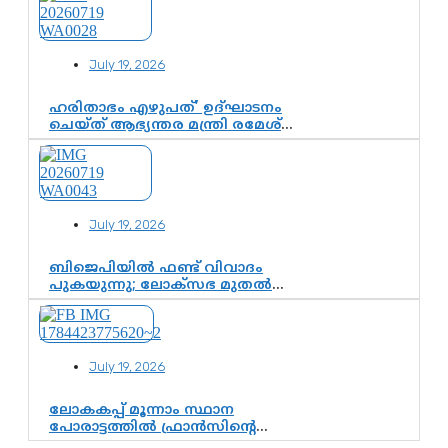
നാടുനീങ്ങൽ ദിനം ഇന്ന്
July 19, 2026
ഹരിതാഭം എഴുപത്’ ഉദ്ഘാടനം
ചെയ്ത് ആഭ്യന്തര മന്ത്രി രമേശ്
ചെന്നിത്തല; ആർ.
ഹരികുമാറിന്റെ സപ്തതി
ആഘോഷങ്ങൾക്ക് പ്രൗഢമായ
തുടക്കം
July 19, 2026
ബിജെപിയിൽ ഫണ്ട് വിവാദം
പുകയുന്നു; ലോക്സഭ മുതൽ
നിയമസഭ വരെ 140
മണ്ഡലങ്ങളിലെ ഫണ്ട്
വിനിയോഗം പരിശോധിക്കുമോ?
കേന്ദ്രത്തിനും
July 19, 2026
ആർഎസ്എസിനും കേരള
ഘടകത്തോട് അതൃപ്തി
ലോകകപ്പ് മൂന്നാം സ്ഥാന
പോരാട്ടത്തിൽ ഫ്രാൻസിന്റെ
ഗംഭീര തിരിച്ചുവരവ്;