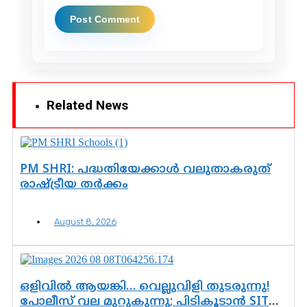
Related News
PM SHRI: പദ്ധതിയേക്കാൾ വലുതാകരുത്
രാഷ്ട്രീയ തർക്കം
August 8, 2026
ഒളിവിൽ ആയങ്കി… വെല്ലുവിളി തുടരുന്നു!
പോലീസ് വല മുറുകുന്നു; പിടികൂടാൻ SIT