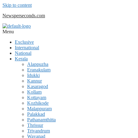
Skip to content
Newsperseconds.com
Menu
Exclusive
International
National
Kerala
Alappuzha
Eranakulam
Idukki
Kannur
Kasaragod
Kollam
Kottayam
Kozhikode
Malappuram
Palakkad
Pathanamthitta
Thrissur
Trivandrum
Wayanad