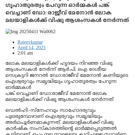
ഗൃഹാതുരത്വം പേറുന്ന ഓർമ്മകൾ പങ്ക്
വെച്ചാണ് ഡോ: രാജീവ് മേനോൻ ലോക
മലയാളികൾക്ക് വിഷു ആശംസകൾ നേർന്നത്
Rajeevkumar
April 14, 2025
2:01 am
ലോക മലയാളികൾക്ക് ഹൃദയം നിറഞ്ഞ വിഷു
ആശംസകൾ നേർന്ന്‌ ആർ.പി. ഐ ദേശീയ
സെക്രട്ടറി ജനറൽ ഡോ:രാജീവ് മേനോൻ കണിയുടെ
ഐശ്വര്യവും സമൃദ്ധിയും ഗൃഹാതുരത്വം പേറുന്ന
ഓർമ്മകൾ
പങ്ക് വെച്ചാണ് ഡോ:രാജീവ് മേനോൻ ലോക
മലയാളികൾക്ക് വിഷു ആശംസകൾ നേർന്നത്
ഡെൽഹി:-സ്നേഹവും സാഹോദര്യവും
പുലരുമ്പോഴാണ് ഐശ്വര്യവും സമൃദ്ധിയും
അർഥപൂർണമാകുന്നത്. മലയാളികൾക്ക് വിഷു
കാർഷിക സംസ്കാരത്തിന്റെ ഓർമ്മപ്പെടുത്തൽ
കൂടിയാണ്. ഒപ്പം നല്ല നാളെയെ കുറിച്ചുളള സുവര്‍ണ്ണ