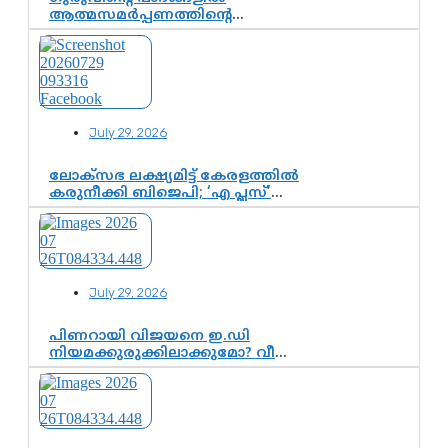
ആത്മസമർപ്പണത്തിന്റെ
പുണ്യദിനം; മാതാ
അമൃതാനന്ദമയി മഠത്തിൽ
ഭക്തിസാന്ദ്രമായി ഗുരുപൂർണിമ
ആഘോഷം
July 29, 2026
ലോക്സഭ ലക്ഷ്യമിട്ട് കേരളത്തിൽ
കരുനീക്കി ബിജെപി; ‘എ പ്ലസ്’
മണ്ഡലങ്ങളിൽ പ്രമുഖരെ ഇറക്കി
കേന്ദ്രനേതൃത്വം,
തിരുവനന്തപുരത്ത് രാജീവ്
ചന്ദ്രശേഖർ, ആറ്റിങ്ങലിൽ കെ.
സുരേന്ദ്രൻ; ആലപ്പുഴയിൽ
July 29, 2026
ശോഭാ സുരേന്ദ്രൻ..
പിണറായി വിജയനെ ഇ.ഡി
നിയമക്കുരുക്കിലാക്കുമോ? വീണ
വിജയൻ മാപ്പുസാക്ഷിയാകുമോ?
കർത്തയുടെ മൊഴി നിർണായക
വഴിത്തിരിവാകുമോ?