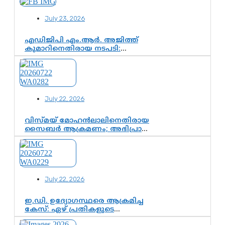
കൈവശപ്പെടുത്താൻ സിജെപി
ഉയർന്നുകഴിഞ്ഞോ? ഇന്ത്യൻ
July 23, 2026
രാഷ്ട്രീയത്തിലെ പുതിയ
വഴിത്തിരിവ്
എഡിജിപി എം.ആർ. അജിത്ത്
കുമാറിനെതിരായ നടപടി:
സസ്പെൻഷനിൽ ഒതുങ്ങുമോ,
അതോ കൂടുതൽ കടുത്ത
നടപടികളിലേക്കോ?
July 22, 2026
വിസ്മയ് മോഹൻലാലിനെതിരായ
സൈബർ ആക്രമണം; അഭിപ്രായ
സ്വാതന്ത്ര്യത്തെ നിശ്ശബ്ദമാക്കുന്ന
ഡിജിറ്റൽ ഗുണ്ടായിസത്തിന്
അറുതി വേണം
July 22, 2026
ഇ.ഡി. ഉദ്യോഗസ്ഥരെ ആക്രമിച്ച
കേസ്: ഏഴ് പ്രതികളുടെ
ജാമ്യാപേക്ഷ വീണ്ടും തള്ളി;