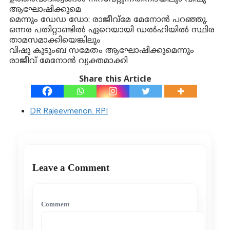
ആഘോഷിക്കുമെ
മെന്നും ഡേഡ ഡോ: രാജീവ്മേ മേനോൻ പറഞ്ഞു.
ഒന്നര പതിറ്റാണ്ടിൽ ഏറെയായി ഡൽഹിയിൽ സ്ഥിര
താമസമാക്കിയെങ്കിലും
വിഷു കുടുംബ സമേതം ആഘോഷിക്കുമെന്നും
രാജീവ് മേനോൻ വ്യക്തമാക്കി
Share this Article
DR Rajeevmenon. RPI
Leave a Comment
Comment