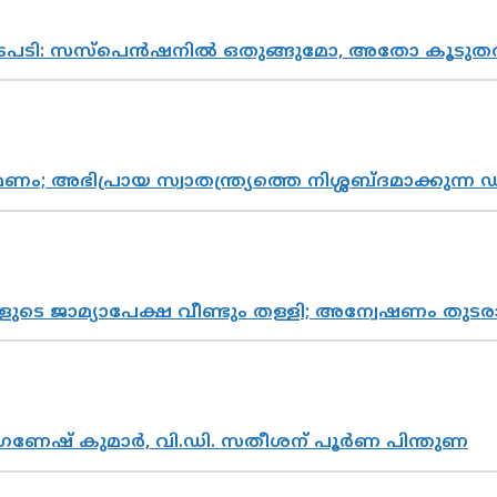
നടപടി: സസ്പെൻഷനിൽ ഒതുങ്ങുമോ, അതോ കൂടുതൽ
പ്രായ സ്വാതന്ത്ര്യത്തെ നിശ്ശബ്ദമാക്കുന്ന ഡ
ികളുടെ ജാമ്യാപേക്ഷ വീണ്ടും തള്ളി; അന്വേഷണം 
ഗണേഷ് കുമാർ, വി.ഡി. സതീശന് പൂർണ പിന്തുണ