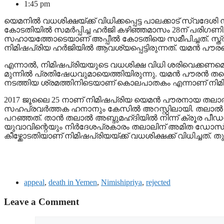
1:45 pm
യെമനിൽ വധശിക്ഷയ്ക്ക് വിധിക്കപ്പെട്ട പാലക്കാട് സ്വദേശി
കോടതിയിൽ സമർപ്പിച്ച ഹർജി കഴിഞ്ഞമാസം 28ന് പരി​ഗണിച്ച
സഹായത്തോടെയാണ് അപ്പീല്‍ കോടതിയെ സമീപിച്ചത്. സ്ത
നിമിഷപ്രിയ ഹർജിയിൽ ആവശ്യപ്പെട്ടിരുന്നത്. യമന്‍ പൗര
എന്നാൽ, നിമിഷപ്രിയയുടെ വധശിക്ഷ വിധി ശരിവെക്കണമെന്നാ
മുന്നില്‍ പ്രതിഷേധവുമായെത്തിയിരുന്നു. യമന്‍ പൗരന്‍ 
നടത്തിയ ശ്രമത്തിനിടെയാണ് കൊലപാതകം എന്നാണ് നിമി
2017 ജൂലൈ 25 നാണ് നിമിഷപ്രിയ യെമന്‍ പൗരനായ തലാല്‍ അബ്
സഹപ്രവര്‍ത്തക ഹനാനും കേസില്‍ അറസ്റ്റിലായി. തലാല്‍ 
പറഞ്ഞത്. താൻ തലാല്‍ അബ്ദുമഹ്ദിയിൽ നിന്ന് ക്രൂര പീഡ
യുവാവിന്റെയും നിര്‍ദേശപ്രകാരം തലാലിന് അമിത ഡോസ് മരു
കീഴ്ക്കോടതിയാണ് നിമിഷപ്രിയയ്ക്ക് വധശിക്ഷക്ക് വിധിച്ചത്
appeal
,
death in Yemen
,
Nimishipriya
,
rejected
Leave a Comment