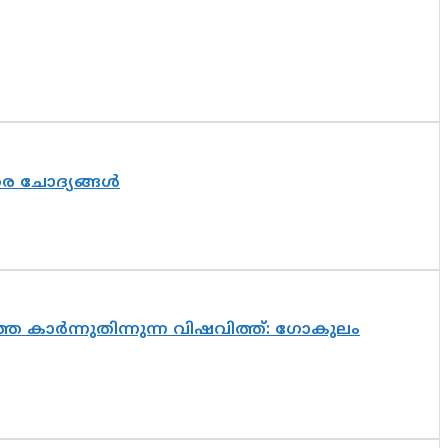
തര ചോദ്യങ്ങൾ
െ കാർന്നുതിന്നുന്ന വിഷവിത്ത്: ഗോകുലം