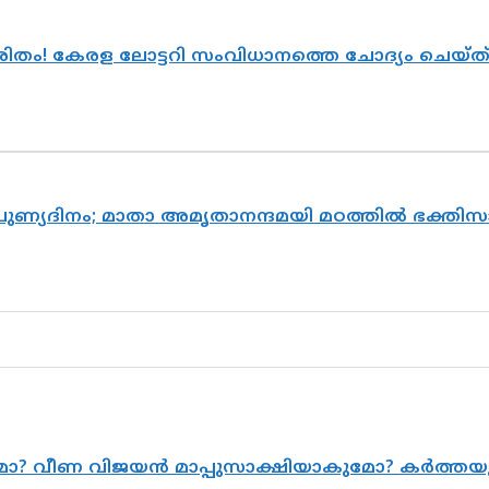
ുരിതം! കേരള ലോട്ടറി സംവിധാനത്തെ ചോദ്യം ചെയ്
 പുണ്യദിനം; മാതാ അമൃതാനന്ദമയി മഠത്തിൽ ഭക്ത
ുമോ? വീണ വിജയൻ മാപ്പുസാക്ഷിയാകുമോ? കർത്ത