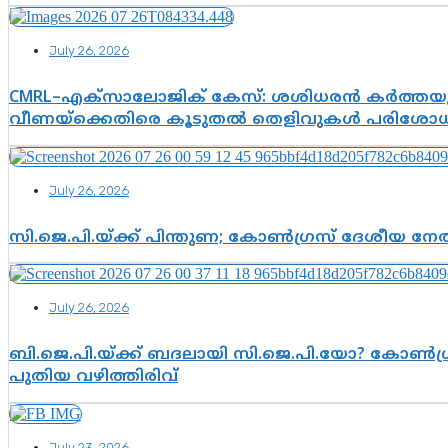
July 26, 2026
CMRL–എക്‌സാലോജിക് കേസ്: ശശിധരൻ കർത്തയുട
വീണയ്‌ക്കെതിരെ കൂടുതൽ തെളിവുകൾ പരിശോധിച
July 26, 2026
സി.ജെ.പി.യ്ക്ക് പിന്തുണ; കോൺഗ്രസ് ദേശീയ നേതൃ
July 26, 2026
ബി.ജെ.പി.യ്ക്ക് ബദലായി സി.ജെ.പി.യോ? കോൺഗ്ര
പുതിയ വഴിത്തിരിവ്
July 23, 2026