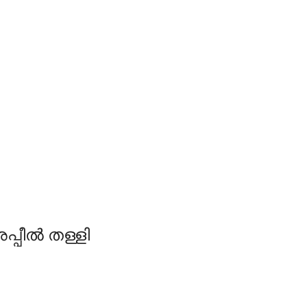
പ്പീൽ തള്ളി