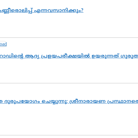
ണ്ണീരൊലിപ്പ് എന്നവസാനിക്കും?
റോഡിന്റെ ആദ്യ പ്രളയപരീക്ഷയിൽ ഉയരുന്നത് ഗുരു
ദുരുപയോഗം ചെയ്യുന്നു; ശ്രീനാരായണ പ്രസ്ഥാനത്ത