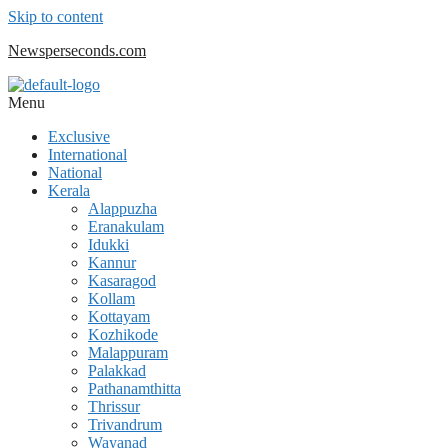
Skip to content
Newsperseconds.com
Menu
Exclusive
International
National
Kerala
Alappuzha
Eranakulam
Idukki
Kannur
Kasaragod
Kollam
Kottayam
Kozhikode
Malappuram
Palakkad
Pathanamthitta
Thrissur
Trivandrum
Wayanad