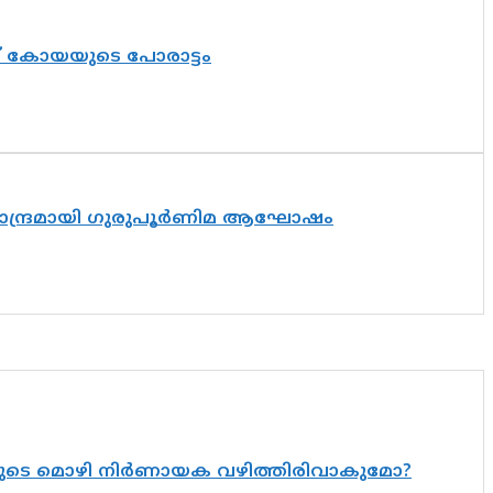
ത് കോയയുടെ പോരാട്ടം
ിസാന്ദ്രമായി ഗുരുപൂർണിമ ആഘോഷം
യുടെ മൊഴി നിർണായക വഴിത്തിരിവാകുമോ?