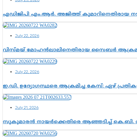
എഡിജിപി എം.ആർ. അജിത്ത് കുമാറിനെതിരായ 
July 22, 2026
വിസ്മയ് മോഹൻലാലിനെതിരായ സൈബർ ആക്രമണം; അഭി
July 22, 2026
ഇ.ഡി. ഉദ്യോഗസ്ഥരെ ആക്രമിച്ച കേസ്: ഏഴ് പ്രത
July 21, 2026
സുകുമാരൻ നായർക്കെതിരെ ആഞ്ഞടിച്ച് കെ.ബി. 