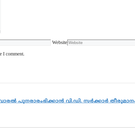
Website
me I comment.
ൽവാരൽ പുനരാരംഭിക്കാൻ വി.ഡി. സർക്കാർ തീരുമാന