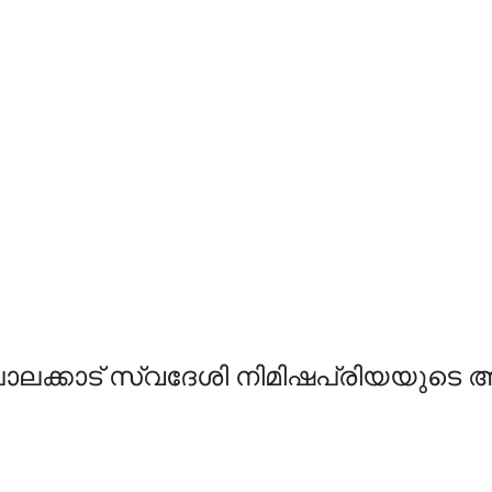
ട പാലക്കാട് സ്വദേശി നിമിഷപ്രിയയുടെ അ