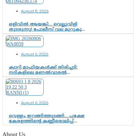
August 8, 2026
ഒളിവിൽ ആയങ്കി… വെല്ലുവിളി
തുടരുന്നു! പോലീസ് വല മുറുകുന്നു;
പിടികൂടാൻ SIT രംഗത്ത്. ഇനി ചോദ്യം
ആയങ്കി എവിടെ എന്നത് മാത്രം അല്ല
—ആയങ്കി കസ്റ്റഡിയിലായാൽ
പുറത്തുവരുക എന്തൊക്കെ
August 6, 2026
വിവരങ്ങൾ?”
ക്വാറി മാഫിയകൾക്ക് തിരിച്ചടി;
നദികളിലെ മണൽവാരൽ
പുനരാരംഭിക്കാൻ വി.ഡി. സർക്കാർ
തീരുമാനം
August 6, 2026
വെള്ളം ഇറങ്ങിത്തുടങ്ങി… പക്ഷേ
കേരളത്തിന്റെ കണ്ണീരൊലിപ്പ്
എന്നവസാനിക്കും?
About Us