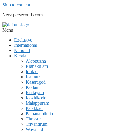
Skip to content
Newsperseconds.com
Menu
Exclusive
International
National
Kerala
Alappuzha
Eranakulam
Idukki
Kannur
Kasaragod
Kollam
Kottayam
Kozhikode
Malappuram
Palakkad
Pathanamthitta
Thrissur
Trivandrum
Wayanad