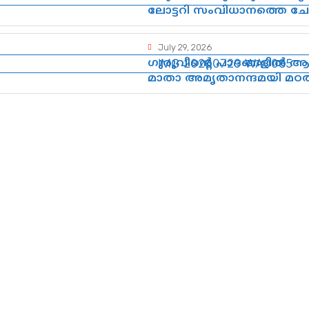
ലോട്ടറി സംവിധാനത്തെ ചോ
July 29, 2026
ഗുരുവിന്റെ പാദങ്ങളിൽ ആത
മാതാ അമൃതാനന്ദമയി മഠത്
ഗുരുപൂർണിമ ആഘോഷം