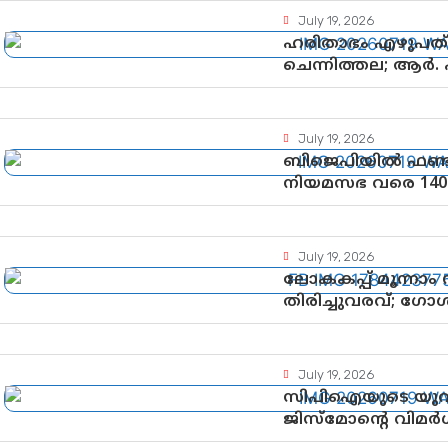
July 19, 2026
ഹരിതാഭം എഴുപത്’ 
ചെന്നിത്തല; ആർ.
ആഘോഷങ്ങൾക്ക് 
July 19, 2026
ബിജെപിയിൽ ഫണ്ട
നിയമസഭ വരെ 140
പരിശോധിക്കുമോ?
ഘടകത്തോട് അതൃ
July 19, 2026
ലോകകപ്പ് മൂന്നാം
തിരിച്ചുവരവ്; ഗോ
July 19, 2026
സിപിഐയുടെ യുവജ
ജിസ്മോന്റെ വിമർശനം