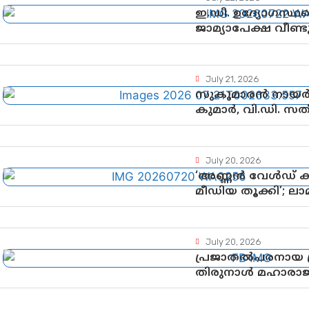
ഇ.ഡി. ഉദ്യോഗസ്ഥര
ജാമ്യാപേക്ഷ വീണ
അനുമതി
July 21, 2026
സുകുമാരൻ നായർക
കുമാർ, വി.ഡി. സ
July 20, 2026
‘അണ്ണൻ വേൾഡ് ക
മീഡിയ തൂക്കി’; ല
ശ്രദ്ധാകേന്ദ്രമായി
July 20, 2026
പ്രജാതൽപരനായ പ്ര
തിരുനാൾ മഹാരാജാവ