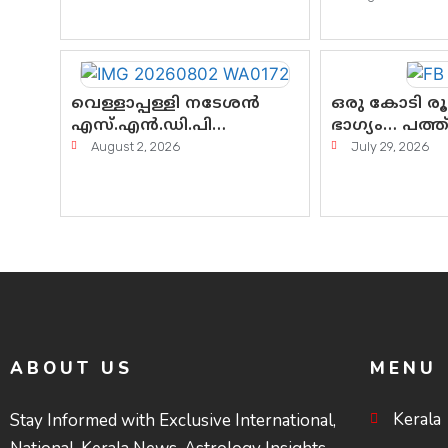
സർക്കാർ തീരുമാനം
എന്നവസാനിക
വെള്ളാപ്പള്ളി നടേശൻ
ഒരു കോടി ര
എസ്.എൻ.ഡി.പി
ഭാഗ്യം… പത്
യോഗത്തെ ദുരുപയോഗം
ദുരിതം! കേരള
August 2, 2026
July 29, 2026
ചെയ്യുന്നു; ശ്രീനാരായണ
സംവിധാനത്ത
പ്രസ്ഥാനത്തെ
ചെയ്ത് കോ
കാർന്നുതിന്നുന്ന
പോരാട്ടം
വിഷവിത്ത്: ഗോകുലം
ഗോപാലൻ
ABOUT US
MENU
Kerala
Stay Informed with Exclusive International,