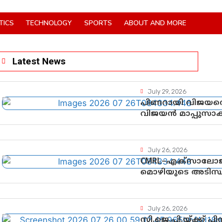
TICS
TECHNOLOGY
SPORTS
ABOUT AND MORE
Latest News
July 29, 2026
പിണറായി വിജയനെ 
വിജയൻ മാപ്പുസാ
നിർണായക വഴിത്
July 26, 2026
CMRL–എക്‌സാലോജ
മൊഴിയുടെ അടിസ്
ചെയ്യുന്നതിൽ ഉട
തെളിവുകൾ പരിശോ
July 26, 2026
സി.ജെ.പി.യ്ക്ക് 