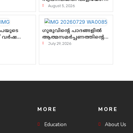
്കും?
എസി റോഡിന്റെ ആദ്യ
August 5, 2026
പ്രളയപരീക്ഷയിൽ
ഉയരുന്നത് ഗുരുതര
ചോദ്യങ്ങൾ
ൂപയുടെ
ഗുരുവിന്റെ പാദങ്ങളിൽ
ത് വർഷത്തെ
ആത്മസമർപ്പണത്തിന്റെ
 ലോട്ടറി
പുണ്യദിനം; മാതാ
July 29, 2026
െ ചോദ്യം
അമൃതാനന്ദമയി മഠത്തിൽ
യയുടെ
ഭക്തിസാന്ദ്രമായി
ഗുരുപൂർണിമ ആഘോഷം
MORE
MORE
Education
About Us