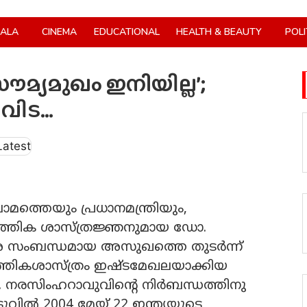
RALA
CINEMA
EDUCATIONAL
HEALTH & BEAUTY
POLI
 സൗമ്യമുഖം ഇനിയില്ല’;
 വിട…
ാമത്തെയും പ്രധാനമന്ത്രിയും,
മ്പത്തിക ശാസ്ത്രജ്ഞനുമായ ഡോ.
ോശ സംബന്ധമായ അസുഖത്തെ തുടര്‍ന്ന്
പത്തികശാസ്ത്രം ഇഷ്ടമേഖലയാക്കിയ
.വി. നരസിംഹറാവുവിന്റെ നിര്‍ബന്ധത്തിനു
വില്‍ 2004 മേയ് 22 ഇന്ത്യയുടെ