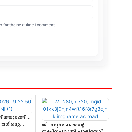
r for the next time I comment.
ിത്തുടങ്ങി…
്തിന്റെ
ജി. സുധാകരന്റെ
്
സ്വപ്നപദ്ധതി പാളിയോ?