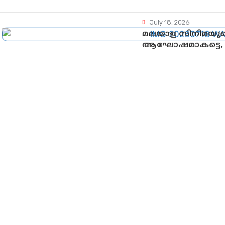
July 18, 2026
മലയാള സിനിമയുടെ
ആഘോഷമാകട്ടെ, മ