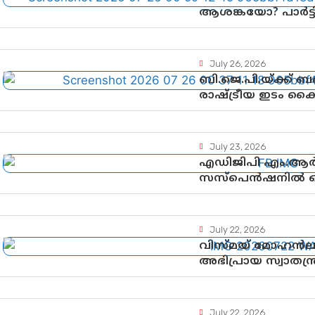
ആശങ്കയോ? പാർട്ടിക
വിലയിരുത്തൽ
July 26, 2026
ബി.ജെ.പി.യ്ക്ക്
രാഷ്ട്രീയ ഇടം ക
ഉയർന്നുകഴിഞ്ഞോ? 
വഴിത്തിരിവ്
July 23, 2026
എഡിജിപി എം.ആർ.
സസ്പെൻഷനിൽ ഒത
നടപടികളിലേക്കോ
July 22, 2026
വിസ്മയ് മോഹൻ
അഭിപ്രായ സ്വാതന്ത്
ഗുണ്ടായിസത്തിന
July 22, 2026