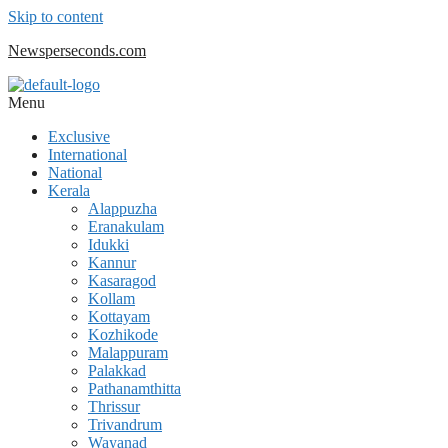
Skip to content
Newsperseconds.com
Menu
Exclusive
International
National
Kerala
Alappuzha
Eranakulam
Idukki
Kannur
Kasaragod
Kollam
Kottayam
Kozhikode
Malappuram
Palakkad
Pathanamthitta
Thrissur
Trivandrum
Wayanad