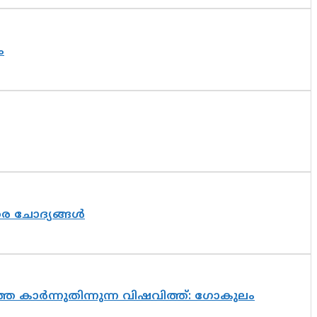
ം
തര ചോദ്യങ്ങൾ
െ കാർന്നുതിന്നുന്ന വിഷവിത്ത്: ഗോകുലം