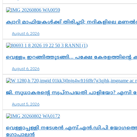
ക്വാറി മാഫിയകൾക്ക് തിരിച്ചടി; നദികളിലെ മണ
August 6, 2026
വെള്ളം ഇറങ്ങിത്തുടങ്ങി… പക്ഷേ കേരളത്തിന്റെ ക
August 6, 2026
ജി. സുധാകരന്റെ സ്വപ്നപദ്ധതി പാളിയോ? എസി 
August 5, 2026
വെള്ളാപ്പള്ളി നടേശൻ എസ്.എൻ.ഡി.പി യോഗത്തെ 
ഗോപാലൻ