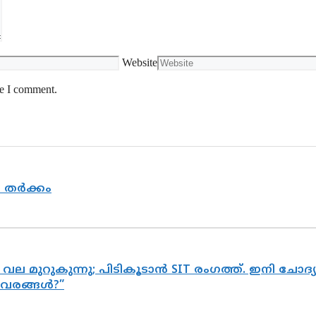
Website
me I comment.
യ തർക്കം
 വല മുറുകുന്നു; പിടികൂടാൻ SIT രംഗത്ത്. ഇനി ചോ
ിവരങ്ങൾ?”