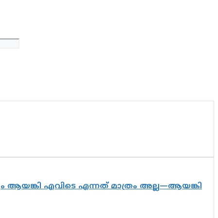
ദ്യം ആയങ്കി എവിടെ എന്നത് മാത്രം അല്ല—ആയങ്കി