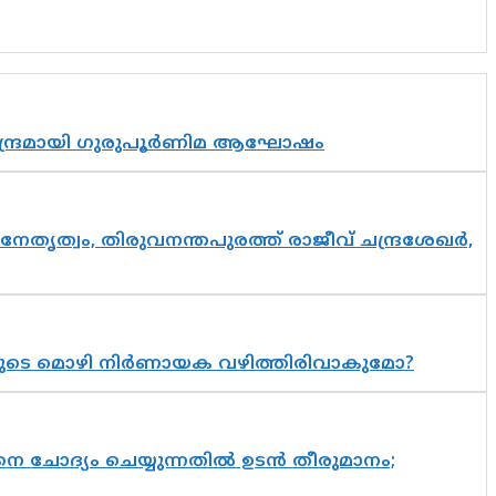
സാന്ദ്രമായി ഗുരുപൂർണിമ ആഘോഷം
നേതൃത്വം, തിരുവനന്തപുരത്ത് രാജീവ് ചന്ദ്രശേഖർ,
യുടെ മൊഴി നിർണായക വഴിത്തിരിവാകുമോ?
ചോദ്യം ചെയ്യുന്നതിൽ ഉടൻ തീരുമാനം;