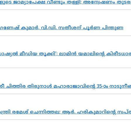
ികളുടെ ജാമ്യാപേക്ഷ വീണ്ടും തള്ളി; അന്വേഷണം 
ഗണേഷ് കുമാർ, വി.ഡി. സതീശന് പൂർണ പിന്തുണ
ൽ മീഡിയ തൂക്കി’; ലാമിൻ യമാലിന്റെ കിരീടധാരണത്
 ചിത്തിര തിരുനാൾ മഹാരാജാവിന്റെ 35-ാം നാടുനീങ്
മന്ത്രി രമേശ് ചെന്നിത്തല; ആർ. ഹരികുമാറിന്റെ