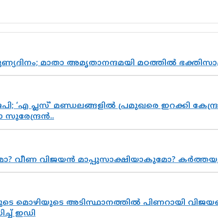
പുണ്യദിനം; മാതാ അമൃതാനന്ദമയി മഠത്തിൽ ഭക്തി
; ‘എ പ്ലസ്’ മണ്ഡലങ്ങളിൽ പ്രമുഖരെ ഇറക്കി കേന്ദ്ര
സുരേന്ദ്രൻ..
ുമോ? വീണ വിജയൻ മാപ്പുസാക്ഷിയാകുമോ? കർത്ത
െ മൊഴിയുടെ അടിസ്ഥാനത്തിൽ പിണറായി വിജയനെ 
്ച് ഇഡി