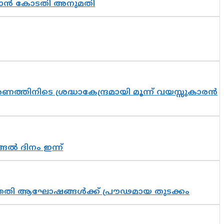
തുടരാൻ കോടതി അനുമതി
തിനിടെ ശ്രദ്ധാകേന്ദ്രമായി മൂന്ന് വയസ്സുകാരൻ
ങൽ ദിനം ഇന്ന്
 സപ്തതി ആഘോഷങ്ങൾക്ക് പ്രൗഢമായ തുടക്കം