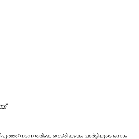
യ്
ിപുരത്ത് നടന്ന തമിഴക വെട്രി കഴകം പാര്‍ട്ടിയുടെ ഒന്നാം