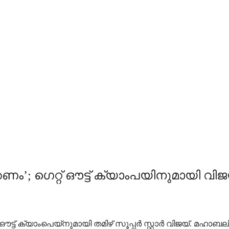
ണം’; ഗെറ്റ് ഔട്ട് ക്യാംപയിനുമായി വിജ
്ട് ക്യാംപെയ്‌നുമായി തമിഴ് സൂപ്പര്‍ സ്റ്റാര്‍ വിജയ്. മഹാബല