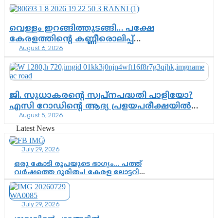
വെള്ളം ഇറങ്ങിത്തുടങ്ങി… പക്ഷേ
കേരളത്തിന്റെ കണ്ണീരൊലിപ്പ്
August 6, 2026
എന്നവസാനിക്കും?
ജി. സുധാകരന്റെ സ്വപ്നപദ്ധതി പാളിയോ?
എസി റോഡിന്റെ ആദ്യ പ്രളയപരീക്ഷയിൽ
August 5, 2026
ഉയരുന്നത് ഗുരുതര ചോദ്യങ്ങൾ
Latest News
July 29, 2026
ഒരു കോടി രൂപയുടെ ഭാഗ്യം… പത്ത്
വർഷത്തെ ദുരിതം! കേരള ലോട്ടറി
സംവിധാനത്തെ ചോദ്യം ചെയ്ത്
കോയയുടെ പോരാട്ടം
July 29, 2026