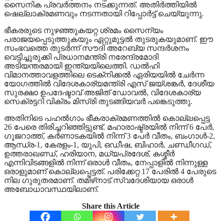
സൈനിക പ്രവര്‍ത്തനം നടക്കുന്നത്. അതിര്‍ത്തിയില്‍
ഷെല്ലാക്രമണവും നടന്നതായി റിപ്പോര്‍ട്ട് ചെയ്യുന്നു.
ഭീകരരുടെ നുഴഞ്ഞുകയറ്റ ശ്രമം സൈന്യം
പരാജയപ്പെടുത്തുകയും ഏറ്റുമുട്ടല്‍ തുടരുകയുമാണ്. ഈ
സംഭവത്തെ തുടര്‍ന്ന് സൗദി അറേബ്യ സന്ദര്‍ശനം
വെട്ടിച്ചുരുക്കി പ്രധാനമന്ത്രി നരേന്ദ്രമോദി
അടിയന്തരമായി ഇന്ത്യയിലെത്തി. ഡല്‍ഹി
വിമാനത്താവളത്തിലെ ടെക്‌നിക്കല്‍ ഏരിയയില്‍ ചേര്‍ന്ന
യോഗത്തില്‍ വിദേശകാര്യമന്ത്രി എസ് ജയ്ശങ്കര്‍, ദേശീയ
സുരക്ഷാ ഉപദേഷ്ടാവ് അജിത് ഡോവല്‍, വിദേശകാര്യ
സെക്രട്ടറി വിക്രം മിസ്രി തുടങ്ങിയവര്‍ പങ്കെടുത്തു.
അതിനിടെ പഹല്‍ഗാം ഭീകരാക്രമണത്തില്‍ കൊല്ലപ്പെട്ട
26 പേരെ തിരിച്ചറിഞ്ഞിട്ടുണ്ട്. മഹാരാഷ്ട്രയില്‍ നിന്ന് 6 പേര്‍,
ഗുജറാത്ത്, കര്‍ണാടകയില്‍ നിന്ന് 3 പേര്‍ വീതം, ബംഗാള്‍-2,
ആന്ധ്ര-1, കേരളം-1, യുപി, ഒഡീഷ, ബിഹാര്‍, ചണ്ഡീഗഡ്,
ഉത്തരാഖണ്ഡ്, ഹരിയാന, മധ്യപ്രദേശ്, കശ്മീര്‍
എന്നിവിടങ്ങളില്‍ നിന്ന് ഒരാള്‍ വീതം, നേപ്പാളില്‍ നിന്നുള്ള
ഒരാളുമാണ് കൊല്ലപ്പെട്ടത്. പരിക്കേറ്റ 17 പേരില്‍ 4 പേരുടെ
നില ഗുരുതരമാണ്. തമിഴ്‌നാട് സ്വദേശിയായ ഒരാള്‍
അബോധാവസ്ഥയിലാണ്.
Share this Article