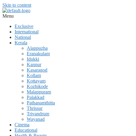
Skip to content
Menu
Exclusive
International
National
Kerala
Alappuzha
Eranakulam
Idukki
Kannur
Kasaragod
Kollam
Kottayam
Kozhikode
Malappuram
Palakkad
Pathanamthitta
Thrissur
Trivandrum
Wayanad
Cinema
Educational
Health & Beauty