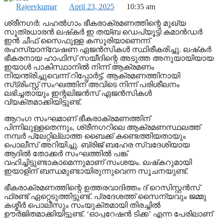
Rajeevkumar
April 23, 2025
10:35 am
ശ്രീനഗര്‍: പഹല്‍ഗാം ഭീകരാക്രമണത്തിന്റെ മുഖ്യ
സൂത്രധാരന്‍ ലഷ്‌കര്‍ ഇ തയ്ബ ഡെപ്യൂട്ടി കമാന്‍ഡര്‍
ഇന്‍ ചീഫ് സൈഫുള്ള കസൂരിയാണെന്ന്
രഹസ്യാന്വേഷണ ഏജന്‍സികള്‍ സ്ഥിരീകരിച്ചു. ലഷ്‌കര്‍
ഭീകരനായ ഹാഫിസ് സയീദിന്റെ അടുത്ത അനുയായിയായ
ഇയാള്‍ പാകിസ്ഥാനില്‍ നിന്ന് ആക്രമണം
നിയന്ത്രിച്ചുവെന്ന് റിപ്പോര്‍ട്ട്. ആക്രമണത്തിനായി
സ്‌ട്രിംസ്റ്റ് സംഘത്തിന് അവിടെ നിന്ന് പരിശീലനം
ലഭിച്ചതായും ഇന്റലിജന്‍സ് ഏജന്‍സികള്‍
വ്യക്തമാക്കിയിട്ടുണ്ട്.
ആറംഗ സംഘമാണ് ഭീകരാക്രമണത്തിന്
പിന്നിലുള്ളതെന്നും, ശ്രീനഗറിലെ ആക്രമണസ്ഥലത്ത്
നമ്പര്‍ പ്ലേറ്റില്ലാത്ത ബൈക്ക് കണ്ടെത്തിയതായും
പൊലീസ് അറിയിച്ചു. ബ്രിജ് ബഹേര സ്വദേശിയായ
ആദില്‍ തോക്കര്‍ സംഘത്തിൽ പങ്ക്
വഹിച്ചിട്ടുണ്ടാകാമെന്നുമാണ് സംശയം. ലഷ്‌കറുമായി
ഇയാളിന് ബന്ധമുണ്ടായിരുന്നുവെന്ന സൂചനയുണ്ട്.
ഭീകരാക്രമണത്തിന്റെ ഉത്തരവാദിത്തം ദ് റെസിസ്റ്റന്‍സ്
ഫ്രണ്ട് ഏറ്റെടുത്തിട്ടുണ്ട്. പ്രദേശത്ത് സൈന്യവും ജമ്മു
കശ്മീര്‍ പൊലീസും സംയുക്തമായി തിരച്ചില്‍
ഊര്‍ജിതമാക്കിയിട്ടുണ്ട്. ‘ഓപ്പറേഷന്‍ ടിക്ക’ എന്ന പേരിലാണ്