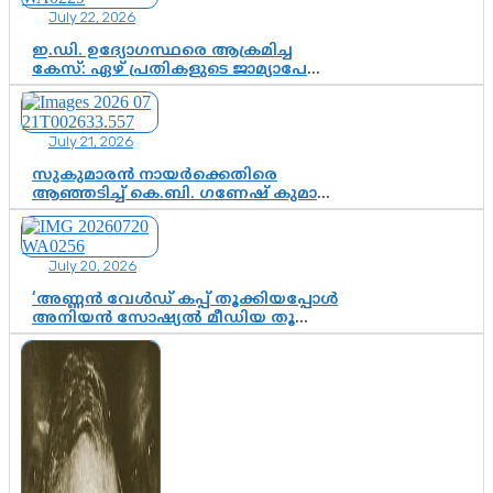
വേണം
July 22, 2026
ഇ.ഡി. ഉദ്യോഗസ്ഥരെ ആക്രമിച്ച
കേസ്: ഏഴ് പ്രതികളുടെ ജാമ്യാപേക്ഷ
വീണ്ടും തള്ളി; അന്വേഷണം തുടരാൻ
കോടതി അനുമതി
July 21, 2026
സുകുമാരൻ നായർക്കെതിരെ
ആഞ്ഞടിച്ച് കെ.ബി. ഗണേഷ് കുമാർ,
വി.ഡി. സതീശന് പൂർണ പിന്തുണ
July 20, 2026
‘അണ്ണൻ വേൾഡ് കപ്പ് തൂക്കിയപ്പോൾ
അനിയൻ സോഷ്യൽ മീഡിയ തൂക്കി’;
ലാമിൻ യമാലിന്റെ
കിരീടധാരണത്തിനിടെ
ശ്രദ്ധാകേന്ദ്രമായി മൂന്ന് വയസ്സുകാരൻ
ചുണക്കുട്ടൻ