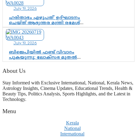
July 19, 2026
ഹരിതാഭം എഴുപത്’ ഉദ്ഘാടനം
ചെയ്ത് ആഭ്യന്തര മന്ത്രി രമേശ്
ചെന്നിത്തല; ആർ. ഹരികുമാറിന്റെ
സപ്തതി ആഘോഷങ്ങൾക്ക്
പ്രൗഢമായ തുടക്കം
July 19, 2026
ബിജെപിയിൽ ഫണ്ട് വിവാദം
പുകയുന്നു; ലോക്സഭ മുതൽ
നിയമസഭ വരെ 140 മണ്ഡലങ്ങളിലെ
ഫണ്ട് വിനിയോഗം
About Us
പരിശോധിക്കുമോ? കേന്ദ്രത്തിനും
ആർഎസ്എസിനും കേരള
Stay Informed with Exclusive International, National, Kerala News,
ഘടകത്തോട് അതൃപ്തി
Astrology Insights, Cinema Updates, Educational Trends, Health &
Beauty Tips, Politics Analysis, Sports Highlights, and the Latest in
Technology.
Menu
Kerala
National
International