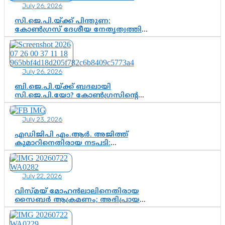
July 26, 2026
ഇഡി
സി.ജെ.പി.യ്ക്ക് പിന്തുണ;
കോൺഗ്രസ് ദേശീയ നേതൃത്വത്തിൽ
ആശങ്കയോ? പാർട്ടിക്കുള്ളിൽ
ഭിന്നാഭിപ്രായമെന്ന വിലയിരുത്തൽ
July 26, 2026
ബി.ജെ.പി.യ്ക്ക് ബദലായി
സി.ജെ.പി.യോ? കോൺഗ്രസിന്റെ
രാഷ്ട്രീയ ഇടം കൈവശപ്പെടുത്താൻ
സിജെപി ഉയർന്നുകഴിഞ്ഞോ?
July 23, 2026
ഇന്ത്യൻ രാഷ്ട്രീയത്തിലെ പുതിയ
വഴിത്തിരിവ്
എഡിജിപി എം.ആർ. അജിത്ത്
കുമാറിനെതിരായ നടപടി:
സസ്പെൻഷനിൽ ഒതുങ്ങുമോ,
അതോ കൂടുതൽ കടുത്ത
നടപടികളിലേക്കോ?
July 22, 2026
വിസ്മയ് മോഹൻലാലിനെതിരായ
സൈബർ ആക്രമണം; അഭിപ്രായ
സ്വാതന്ത്ര്യത്തെ നിശ്ശബ്ദമാക്കുന്ന
ഡിജിറ്റൽ ഗുണ്ടായിസത്തിന് അറുതി