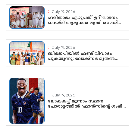
July 19, 2026
ഹരിതാഭം എഴുപത്’ ഉദ്ഘാടനം
ചെയ്ത് ആഭ്യന്തര മന്ത്രി രമേശ്
ചെന്നിത്തല; ആർ. ഹരികുമാറിന്റെ
സപ്തതി ആഘോഷങ്ങൾക്ക്
പ്രൗഢമായ തുടക്കം
July 19, 2026
ബിജെപിയിൽ ഫണ്ട് വിവാദം
പുകയുന്നു; ലോക്സഭ മുതൽ
നിയമസഭ വരെ 140
മണ്ഡലങ്ങളിലെ ഫണ്ട് വിനിയോഗം
പരിശോധിക്കുമോ? കേന്ദ്രത്തിനും
ആർഎസ്എസിനും കേരള
ഘടകത്തോട് അതൃപ്തി
July 19, 2026
ലോകകപ്പ് മൂന്നാം സ്ഥാന
പോരാട്ടത്തിൽ ഫ്രാൻസിന്റെ ഗംഭീര
തിരിച്ചുവരവ്; ഗോൾവേട്ടയിൽ
മെസ്സിയെ മറികടന്ന് എംബാപ്പെ