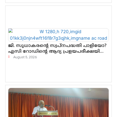
ജി. സുധാകരന്റെ സ്വപ്നപദ്ധതി പാളിയോ?
എസി റോഡിന്റെ ആദ്യ പ്രളയപരീക്ഷയിൽ
ഉയരുന്നത് ഗുരുതര ചോദ്യങ്ങൾ
August 5, 2026