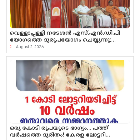
വെള്ളാപ്പള്ളി നടേശൻ എസ്.എൻ.ഡി.പി
യോഗത്തെ ദുരുപയോഗം ചെയ്യുന്നു;
ശ്രീനാരായണ പ്രസ്ഥാനത്തെ
August 2, 2026
കാർന്നുതിന്നുന്ന വിഷവിത്ത്: ഗോകുലം
ഗോപാലൻ
ഒരു കോടി രൂപയുടെ ഭാഗ്യം… പത്ത്
വർഷത്തെ ദുരിതം! കേരള ലോട്ടറി