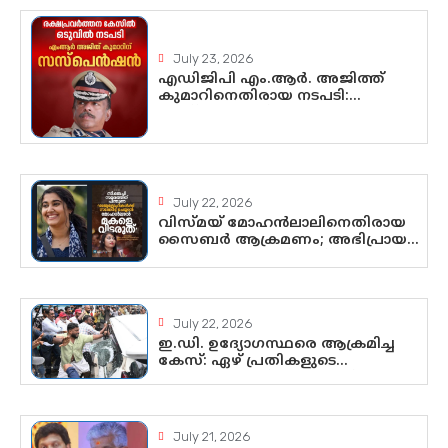
ഉയർന്നുകഴിഞ്ഞോ? ഇന്ത്യൻ
രാഷ്ട്രീയത്തിലെ പുതിയ
വഴിത്തിരിവ്
July 23, 2026
എഡിജിപി എം.ആർ. അജിത്ത്
കുമാറിനെതിരായ നടപടി:
സസ്പെൻഷനിൽ ഒതുങ്ങുമോ,
അതോ കൂടുതൽ കടുത്ത
നടപടികളിലേക്കോ?
July 22, 2026
വിസ്മയ് മോഹൻലാലിനെതിരായ
സൈബർ ആക്രമണം; അഭിപ്രായ
സ്വാതന്ത്ര്യത്തെ നിശ്ശബ്ദമാക്കുന്ന
ഡിജിറ്റൽ ഗുണ്ടായിസത്തിന്
അറുതി വേണം
July 22, 2026
ഇ.ഡി. ഉദ്യോഗസ്ഥരെ ആക്രമിച്ച
കേസ്: ഏഴ് പ്രതികളുടെ
ജാമ്യാപേക്ഷ വീണ്ടും തള്ളി;
അന്വേഷണം തുടരാൻ കോടതി
അനുമതി
July 21, 2026