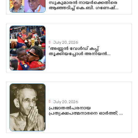
സുകുമാരൻ നായർക്കെതിരെ
ആഞ്ഞടിച്ച് കെ.ബി. ഗണേഷ്
കുമാർ, വി.ഡി. സതീശന് പൂർണ
പിന്തുണ
July 20, 2026
‘അണ്ണൻ വേൾഡ് കപ്പ്
തൂക്കിയപ്പോൾ അനിയൻ
സോഷ്യൽ മീഡിയ തൂക്കി’; ലാമിൻ
യമാലിന്റെ കിരീടധാരണത്തിനിടെ
ശ്രദ്ധാകേന്ദ്രമായി മൂന്ന്
വയസ്സുകാരൻ ചുണക്കുട്ടൻ
July 20, 2026
പ്രജാതൽപരനായ
പ്രത്യക്ഷപത്മനാഭനെ ഓർത്ത്; ശ്രീ
ചിത്തിര തിരുനാൾ
മഹാരാജാവിന്റെ 35-ാം നാടുനീങ്ങൽ
ദിനം ഇന്ന്