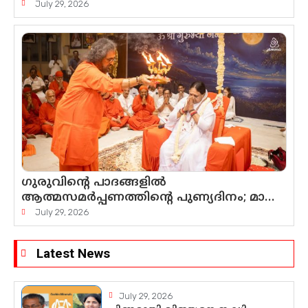
സംവിധാനത്തെ ചോദ്യം ചെയ്ത്
July 29, 2026
കോയയുടെ പോരാട്ടം
ഗുരുവിന്റെ പാദങ്ങളിൽ
ആത്മസമർപ്പണത്തിന്റെ പുണ്യദിനം; മാതാ
അമൃതാനന്ദമയി മഠത്തിൽ
July 29, 2026
ഭക്തിസാന്ദ്രമായി ഗുരുപൂർണിമ
ആഘോഷം
Latest News
July 29, 2026