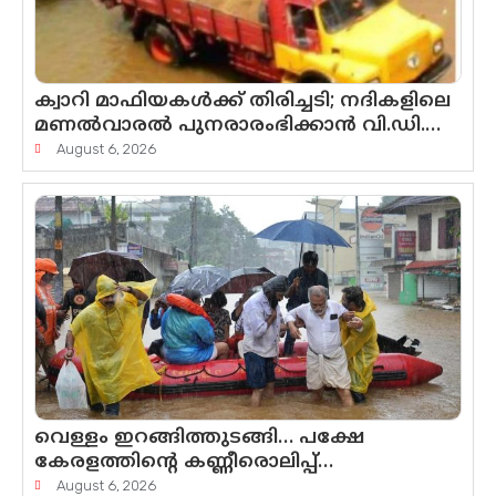
ക്വാറി മാഫിയകൾക്ക് തിരിച്ചടി; നദികളിലെ
മണൽവാരൽ പുനരാരംഭിക്കാൻ വി.ഡി.
സർക്കാർ തീരുമാനം
August 6, 2026
വെള്ളം ഇറങ്ങിത്തുടങ്ങി… പക്ഷേ
കേരളത്തിന്റെ കണ്ണീരൊലിപ്പ്
എന്നവസാനിക്കും?
August 6, 2026