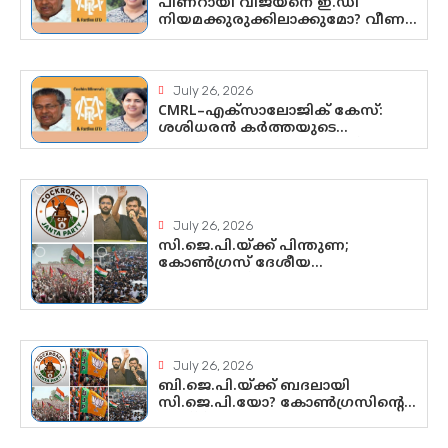
പിണറായി വിജയനെ ഇ.ഡി
നിയമക്കുരുക്കിലാക്കുമോ? വീണ
വിജയൻ മാപ്പുസാക്ഷിയാകുമോ?
കർത്തയുടെ മൊഴി നിർണായക
വഴിത്തിരിവാകുമോ?
July 26, 2026
CMRL–എക്‌സാലോജിക് കേസ്:
ശശിധരൻ കർത്തയുടെ
മൊഴിയുടെ അടിസ്ഥാനത്തിൽ
പിണറായി വിജയനെ ചോദ്യം
ചെയ്യുന്നതിൽ ഉടൻ തീരുമാനം;
വീണയ്‌ക്കെതിരെ കൂടുതൽ
തെളിവുകൾ പരിശോധിച്ച് ഇഡി
July 26, 2026
സി.ജെ.പി.യ്ക്ക് പിന്തുണ;
കോൺഗ്രസ് ദേശീയ
നേതൃത്വത്തിൽ ആശങ്കയോ?
പാർട്ടിക്കുള്ളിൽ ഭിന്നാഭിപ്രായമെന്ന
വിലയിരുത്തൽ
July 26, 2026
ബി.ജെ.പി.യ്ക്ക് ബദലായി
സി.ജെ.പി.യോ? കോൺഗ്രസിന്റെ
രാഷ്ട്രീയ ഇടം
കൈവശപ്പെടുത്താൻ സിജെപി