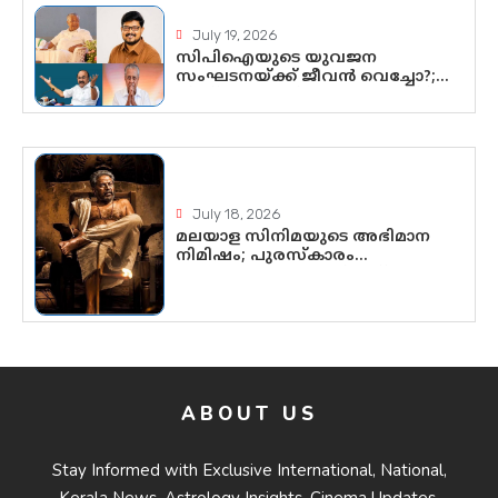
July 19, 2026
സിപിഐയുടെ യുവജന
സംഘടനയ്ക്ക് ജീവൻ വെച്ചോ?;
ജിസ്മോന്റെ വിമർശനം രാഷ്ട്രീയ
ഇരട്ടത്താപ്പെന്ന് ചർച്ച
July 18, 2026
മലയാള സിനിമയുടെ അഭിമാന
നിമിഷം; പുരസ്‌കാരം
ആഘോഷമാകട്ടെ, മികവ്
ശീലമാകട്ടെ
ABOUT US
Stay Informed with Exclusive International, National,