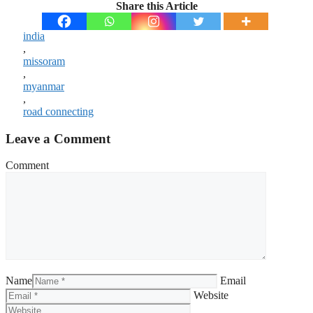
Share this Article
india
,
missoram
,
myanmar
,
road connecting
Leave a Comment
Comment
Name
Email
Website