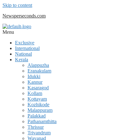
Skip to content
Newsperseconds.com
Menu
Exclusive
International
National
Kerala
Alappuzha
Eranakulam
Idukki
Kannur
Kasaragod
Kollam
Kottayam
Kozhikode
Malappuram
Palakkad
Pathanamthitta
Thrissur
Trivandrum
Wayanad