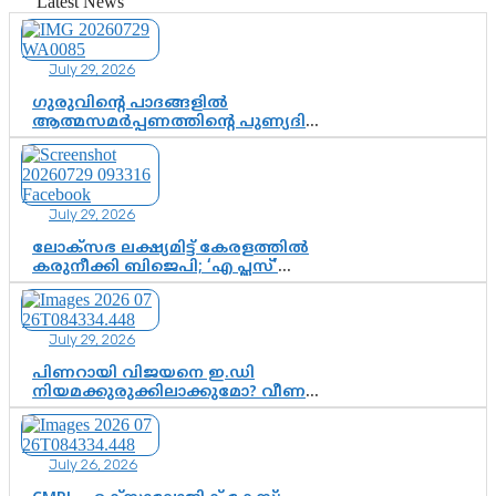
വിഷവിത്ത്: ഗോകുലം ഗോപാലൻ
Latest News
July 29, 2026
ഗുരുവിന്റെ പാദങ്ങളിൽ
ആത്മസമർപ്പണത്തിന്റെ പുണ്യദിനം;
മാതാ അമൃതാനന്ദമയി മഠത്തിൽ
ഭക്തിസാന്ദ്രമായി ഗുരുപൂർണിമ
ആഘോഷം
July 29, 2026
ലോക്സഭ ലക്ഷ്യമിട്ട് കേരളത്തിൽ
കരുനീക്കി ബിജെപി; ‘എ പ്ലസ്’
മണ്ഡലങ്ങളിൽ പ്രമുഖരെ ഇറക്കി
കേന്ദ്രനേതൃത്വം, തിരുവനന്തപുരത്ത്
രാജീവ് ചന്ദ്രശേഖർ, ആറ്റിങ്ങലിൽ
July 29, 2026
കെ. സുരേന്ദ്രൻ; ആലപ്പുഴയിൽ
ശോഭാ സുരേന്ദ്രൻ..
പിണറായി വിജയനെ ഇ.ഡി
നിയമക്കുരുക്കിലാക്കുമോ? വീണ
വിജയൻ മാപ്പുസാക്ഷിയാകുമോ?
കർത്തയുടെ മൊഴി നിർണായക
വഴിത്തിരിവാകുമോ?
July 26, 2026