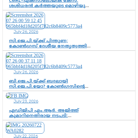
CMRL–എക്‌സാലോജിക് കേസ്:
ശശിധരൻ കർത്തയുടെ മൊഴിയുടെ
അടിസ്ഥാനത്തിൽ പിണറായി
വിജയനെ ചോദ്യം ചെയ്യുന്നതിൽ ഉടൻ
തീരുമാനം; വീണയ്‌ക്കെതിരെ
കൂടുതൽ തെളിവുകൾ പരിശോധിച്ച്
July 26, 2026
ഇഡി
സി.ജെ.പി.യ്ക്ക് പിന്തുണ;
കോൺഗ്രസ് ദേശീയ നേതൃത്വത്തിൽ
ആശങ്കയോ? പാർട്ടിക്കുള്ളിൽ
ഭിന്നാഭിപ്രായമെന്ന വിലയിരുത്തൽ
July 26, 2026
ബി.ജെ.പി.യ്ക്ക് ബദലായി
സി.ജെ.പി.യോ? കോൺഗ്രസിന്റെ
രാഷ്ട്രീയ ഇടം കൈവശപ്പെടുത്താൻ
സിജെപി ഉയർന്നുകഴിഞ്ഞോ?
July 23, 2026
ഇന്ത്യൻ രാഷ്ട്രീയത്തിലെ പുതിയ
വഴിത്തിരിവ്
എഡിജിപി എം.ആർ. അജിത്ത്
കുമാറിനെതിരായ നടപടി:
സസ്പെൻഷനിൽ ഒതുങ്ങുമോ,
അതോ കൂടുതൽ കടുത്ത
നടപടികളിലേക്കോ?
July 22, 2026