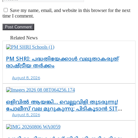
Save my name, email, and website in this browser for the next
time I comment.
Related News
PM SHRI: പദ്ധതിയേക്കാൾ വലുതാകരുത്
രാഷ്ട്രീയ തർക്കം
August 8, 2026
ഒളിവിൽ ആയങ്കി… വെല്ലുവിളി തുടരുന്നു!
പോലീസ് വല മുറുകുന്നു; പിടികൂടാൻ SIT
August 8, 2026
രംഗത്ത്. ഇനി ചോദ്യം ആയങ്കി എവിടെ
എന്നത് മാത്രം അല്ല—ആയങ്കി
കസ്റ്റഡിയിലായാൽ പുറത്തുവരുക
എന്തൊക്കെ വിവരങ്ങൾ?”