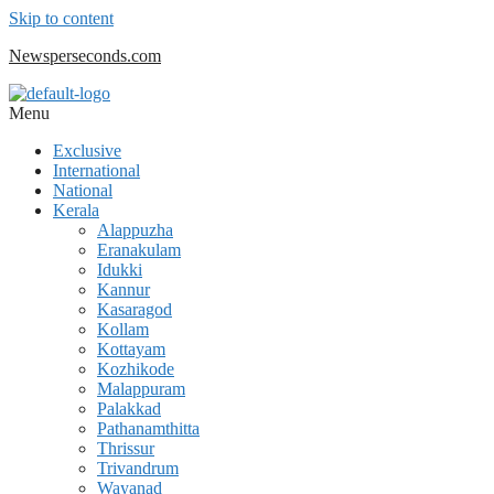
Skip to content
Newsperseconds.com
Menu
Exclusive
International
National
Kerala
Alappuzha
Eranakulam
Idukki
Kannur
Kasaragod
Kollam
Kottayam
Kozhikode
Malappuram
Palakkad
Pathanamthitta
Thrissur
Trivandrum
Wayanad