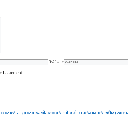
Website
me I comment.
ൽവാരൽ പുനരാരംഭിക്കാൻ വി.ഡി. സർക്കാർ തീരുമാന