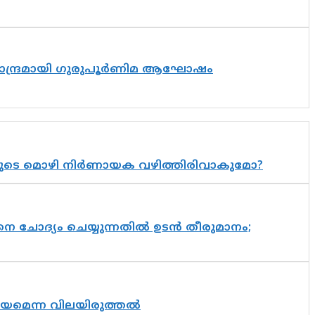
ിസാന്ദ്രമായി ഗുരുപൂർണിമ ആഘോഷം
യുടെ മൊഴി നിർണായക വഴിത്തിരിവാകുമോ?
ചോദ്യം ചെയ്യുന്നതിൽ ഉടൻ തീരുമാനം;
്രായമെന്ന വിലയിരുത്തൽ