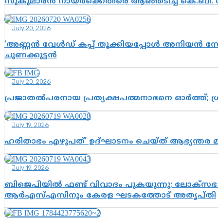
സുകുമാരൻ നായർക്കെതിരെ ആഞ്ഞടിച്ച് കെ.ബി. 
July 20, 2026
‘അണ്ണൻ വേൾഡ് കപ്പ് തൂക്കിയപ്പോൾ അനിയൻ സോഷ്യ
ചുണക്കുട്ടൻ
July 20, 2026
പ്രജാതൽപരനായ പ്രത്യക്ഷപത്മനാഭനെ ഓർത്ത്; ശ്രീ
July 19, 2026
ഹരിതാഭം എഴുപത്’ ഉദ്ഘാടനം ചെയ്ത് ആഭ്യന്തര 
July 19, 2026
ബിജെപിയിൽ ഫണ്ട് വിവാദം പുകയുന്നു; ലോക്സഭ 
ആർഎസ്എസിനും കേരള ഘടകത്തോട് അതൃപ്തി