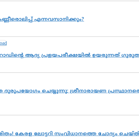
ണ്ണീരൊലിപ്പ് എന്നവസാനിക്കും?
റോഡിന്റെ ആദ്യ പ്രളയപരീക്ഷയിൽ ഉയരുന്നത് ഗുരു
ദുരുപയോഗം ചെയ്യുന്നു; ശ്രീനാരായണ പ്രസ്ഥാനത്ത
ുരിതം! കേരള ലോട്ടറി സംവിധാനത്തെ ചോദ്യം ചെയ്