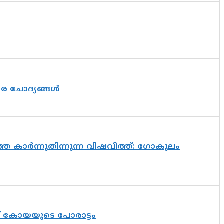
തര ചോദ്യങ്ങൾ
െ കാർന്നുതിന്നുന്ന വിഷവിത്ത്: ഗോകുലം
ത് കോയയുടെ പോരാട്ടം