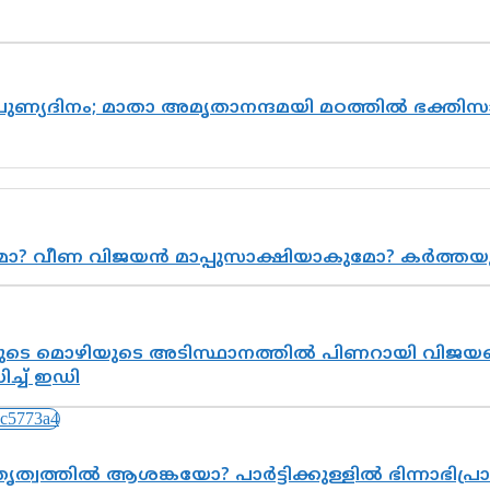
 പുണ്യദിനം; മാതാ അമൃതാനന്ദമയി മഠത്തിൽ ഭക്ത
ുമോ? വീണ വിജയൻ മാപ്പുസാക്ഷിയാകുമോ? കർത്ത
െ മൊഴിയുടെ അടിസ്ഥാനത്തിൽ പിണറായി വിജയനെ 
്ച് ഇഡി
ത്വത്തിൽ ആശങ്കയോ? പാർട്ടിക്കുള്ളിൽ ഭിന്നാഭിപ