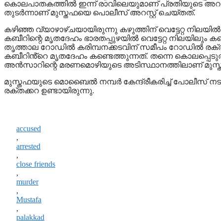
കൊലപാതകത്തില്‍ ഇന്ന് രാവിലെയുമാണ് പ്രതിയുടെ അറസ്
തുടർന്നാണ് മുസ്തഫയെ പൊലീസ് അറസ്റ്റ് ചെയ്തത്.
കഴിഞ്ഞ വ്യാഴാഴ്ചയായിരുന്നു കഴുത്തിന് വെട്ടേറ്റ നിലയില്
കബീറിന്റെ മൃതദേഹം ഭാരതപ്പുഴയില്‍ വെട്ടേറ്റ നിലയിലും ക
തൃത്താല റോഡില്‍ കരിമ്പനക്കടവിന് സമീപം റോഡില്‍ രക്തക
കബീറിൻ്റെ മൃതദേഹം കണ്ടെത്തുന്നത്. തന്നെ കൊലപ്പെട
അൻസാറിന്റെ മരണമൊഴിയുടെ അടിസ്ഥാനത്തിലാണ് മുസ്തഫ
മുസ്തഫയുടെ മൊബൈൽ നമ്പർ കേന്ദ്രീകരിച്ച് പോലീസ് നട
രക്തക്കറ ഉണ്ടായിരുന്നു.
accused
,
arrested
,
close friends
,
murder
,
Mustafa
,
palakkad