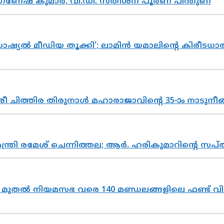
ഗണേഷ് കുമാർ, വി.ഡി. സതീശന് പൂർണ പിന്തുണ
ൽ മീഡിയ തൂക്കി’; ലാമിൻ യമാലിന്റെ കിരീടധാരണത്
 ചിത്തിര തിരുനാൾ മഹാരാജാവിന്റെ 35-ാം നാടുനീങ്
മന്ത്രി രമേശ് ചെന്നിത്തല; ആർ. ഹരികുമാറിന്റെ
മുതൽ നിയമസഭ വരെ 140 മണ്ഡലങ്ങളിലെ ഫണ്ട് വി