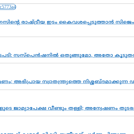
സിന്റെ രാഷ്ട്രീയ ഇടം കൈവശപ്പെടുത്താൻ സിജെപി
നടപടി: സസ്പെൻഷനിൽ ഒതുങ്ങുമോ, അതോ കൂടുതൽ
പ്രായ സ്വാതന്ത്ര്യത്തെ നിശ്ശബ്ദമാക്കുന്ന ഡ
ികളുടെ ജാമ്യാപേക്ഷ വീണ്ടും തള്ളി; അന്വേഷണം 