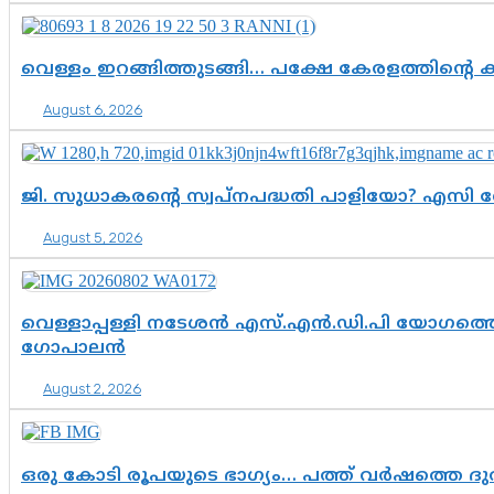
വെള്ളം ഇറങ്ങിത്തുടങ്ങി… പക്ഷേ കേരളത്തിന്റെ ക
August 6, 2026
ജി. സുധാകരന്റെ സ്വപ്നപദ്ധതി പാളിയോ? എസി 
August 5, 2026
വെള്ളാപ്പള്ളി നടേശൻ എസ്.എൻ.ഡി.പി യോഗത്തെ 
ഗോപാലൻ
August 2, 2026
ഒരു കോടി രൂപയുടെ ഭാഗ്യം… പത്ത് വർഷത്തെ ദ