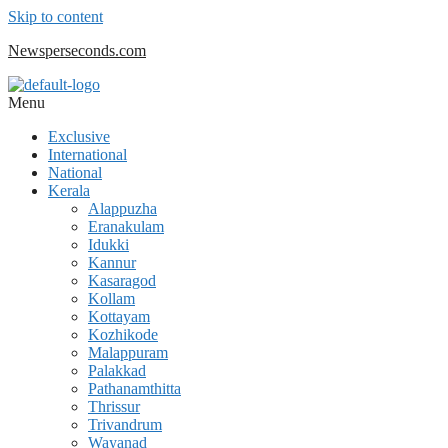
Skip to content
Newsperseconds.com
Menu
Exclusive
International
National
Kerala
Alappuzha
Eranakulam
Idukki
Kannur
Kasaragod
Kollam
Kottayam
Kozhikode
Malappuram
Palakkad
Pathanamthitta
Thrissur
Trivandrum
Wayanad