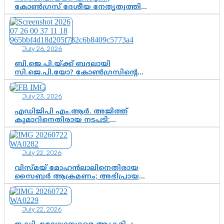
കോൺഗ്രസ് ദേശീയ നേതൃത്വത്തിൽ
ആശങ്കയോ? പാർട്ടിക്കുള്ളിൽ
ഭിന്നാഭിപ്രായമെന്ന വിലയിരുത്തൽ
July 26, 2026
ബി.ജെ.പി.യ്ക്ക് ബദലായി
സി.ജെ.പി.യോ? കോൺഗ്രസിന്റെ
രാഷ്ട്രീയ ഇടം കൈവശപ്പെടുത്താൻ
സിജെപി ഉയർന്നുകഴിഞ്ഞോ?
July 23, 2026
ഇന്ത്യൻ രാഷ്ട്രീയത്തിലെ പുതിയ
വഴിത്തിരിവ്
എഡിജിപി എം.ആർ. അജിത്ത്
കുമാറിനെതിരായ നടപടി:
സസ്പെൻഷനിൽ ഒതുങ്ങുമോ,
അതോ കൂടുതൽ കടുത്ത
നടപടികളിലേക്കോ?
July 22, 2026
വിസ്മയ് മോഹൻലാലിനെതിരായ
സൈബർ ആക്രമണം; അഭിപ്രായ
സ്വാതന്ത്ര്യത്തെ നിശ്ശബ്ദമാക്കുന്ന
ഡിജിറ്റൽ ഗുണ്ടായിസത്തിന് അറുതി
വേണം
July 22, 2026