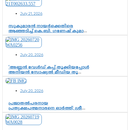
July 21, 2026
സുകുമാരൻ നായർക്കെതിരെ
ആഞ്ഞടിച്ച് കെ.ബി. ഗണേഷ് കുമാർ,
വി.ഡി. സതീശന് പൂർണ പിന്തുണ
July 20, 2026
‘അണ്ണൻ വേൾഡ് കപ്പ് തൂക്കിയപ്പോൾ
അനിയൻ സോഷ്യൽ മീഡിയ തൂക്കി’;
ലാമിൻ യമാലിന്റെ
കിരീടധാരണത്തിനിടെ
ശ്രദ്ധാകേന്ദ്രമായി മൂന്ന് വയസ്സുകാരൻ
July 20, 2026
ചുണക്കുട്ടൻ
പ്രജാതൽപരനായ
പ്രത്യക്ഷപത്മനാഭനെ ഓർത്ത്; ശ്രീ
ചിത്തിര തിരുനാൾ മഹാരാജാവിന്റെ
35-ാം നാടുനീങ്ങൽ ദിനം ഇന്ന്