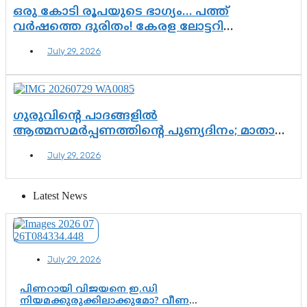
ഒരു കോടി രൂപയുടെ ഭാഗ്യം… പത്ത്
വർഷത്തെ ദുരിതം! കേരള ലോട്ടറി
സംവിധാനത്തെ ചോദ്യം ചെയ്ത് കോയയുടെ
July 29, 2026
പോരാട്ടം
ഗുരുവിന്റെ പാദങ്ങളിൽ
ആത്മസമർപ്പണത്തിന്റെ പുണ്യദിനം; മാതാ
അമൃതാനന്ദമയി മഠത്തിൽ ഭക്തിസാന്ദ്രമായി
July 29, 2026
ഗുരുപൂർണിമ ആഘോഷം
Latest News
July 29, 2026
പിണറായി വിജയനെ ഇ.ഡി
നിയമക്കുരുക്കിലാക്കുമോ? വീണ