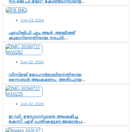
സി.ജെ.പി.യോ? കോൺഗ്രസിന്റെ
രാഷ്ട്രീയ ഇടം കൈവശപ്പെടുത്താൻ
സിജെപി ഉയർന്നുകഴിഞ്ഞോ?
ഇന്ത്യൻ രാഷ്ട്രീയത്തിലെ പുതിയ
July 23, 2026
വഴിത്തിരിവ്
എഡിജിപി എം.ആർ. അജിത്ത്
കുമാറിനെതിരായ നടപടി:
സസ്പെൻഷനിൽ ഒതുങ്ങുമോ,
അതോ കൂടുതൽ കടുത്ത
നടപടികളിലേക്കോ?
July 22, 2026
വിസ്മയ് മോഹൻലാലിനെതിരായ
സൈബർ ആക്രമണം; അഭിപ്രായ
സ്വാതന്ത്ര്യത്തെ നിശ്ശബ്ദമാക്കുന്ന
ഡിജിറ്റൽ ഗുണ്ടായിസത്തിന് അറുതി
വേണം
July 22, 2026
ഇ.ഡി. ഉദ്യോഗസ്ഥരെ ആക്രമിച്ച
കേസ്: ഏഴ് പ്രതികളുടെ ജാമ്യാപേക്ഷ
വീണ്ടും തള്ളി; അന്വേഷണം തുടരാൻ
കോടതി അനുമതി