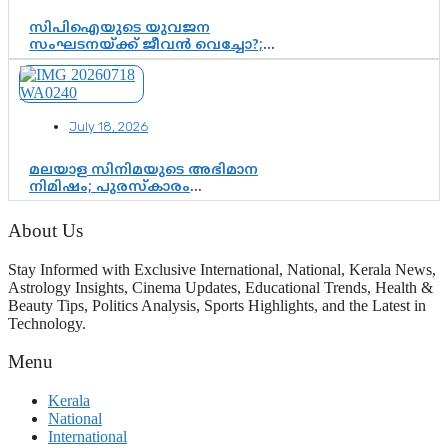
സിപിഐയുടെ യുവജന
സംഘടനയ്ക്ക് ജീവൻ വെച്ചോ?;
ജിസ്മോന്റെ വിമർശനം രാഷ്ട്രീയ
ഇരട്ടത്താപ്പെന്ന് ചർച്ച
July 18, 2026
മലയാള സിനിമയുടെ അഭിമാന
നിമിഷം; പുരസ്‌കാരം
ആഘോഷമാകട്ടെ, മികവ് ശീലമാകട്ടെ
About Us
Stay Informed with Exclusive International, National, Kerala News,
Astrology Insights, Cinema Updates, Educational Trends, Health &
Beauty Tips, Politics Analysis, Sports Highlights, and the Latest in
Technology.
Menu
Kerala
National
International