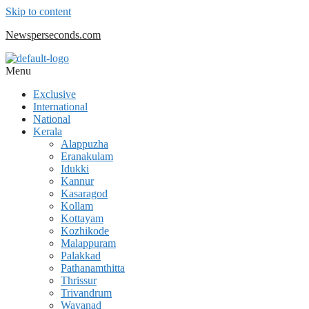
Skip to content
Newsperseconds.com
Menu
Exclusive
International
National
Kerala
Alappuzha
Eranakulam
Idukki
Kannur
Kasaragod
Kollam
Kottayam
Kozhikode
Malappuram
Palakkad
Pathanamthitta
Thrissur
Trivandrum
Wayanad