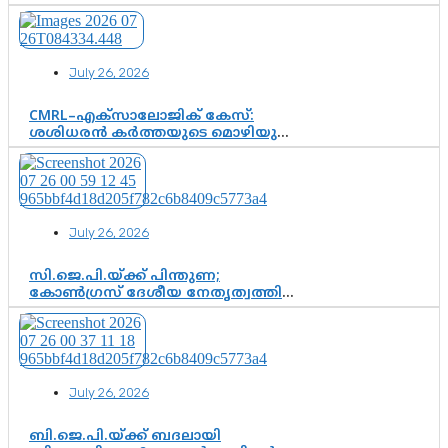
വിജയൻ മാപ്പുസാക്ഷിയാകുമോ?
കർത്തയുടെ മൊഴി നിർണായക
വഴിത്തിരിവാകുമോ?
July 26, 2026
CMRL–എക്‌സാലോജിക് കേസ്:
ശശിധരൻ കർത്തയുടെ മൊഴിയുടെ
അടിസ്ഥാനത്തിൽ പിണറായി
വിജയനെ ചോദ്യം ചെയ്യുന്നതിൽ ഉടൻ
തീരുമാനം; വീണയ്‌ക്കെതിരെ
കൂടുതൽ തെളിവുകൾ പരിശോധിച്ച്
ഇഡി
July 26, 2026
സി.ജെ.പി.യ്ക്ക് പിന്തുണ;
കോൺഗ്രസ് ദേശീയ നേതൃത്വത്തിൽ
ആശങ്കയോ? പാർട്ടിക്കുള്ളിൽ
ഭിന്നാഭിപ്രായമെന്ന വിലയിരുത്തൽ
July 26, 2026
ബി.ജെ.പി.യ്ക്ക് ബദലായി