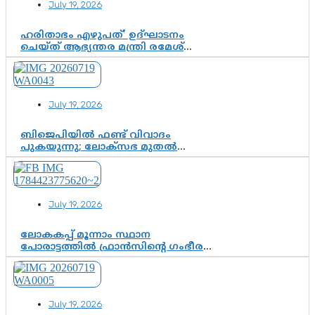
July 19, 2026
ഹരിതാഭം എഴുപത്’ ഉദ്ഘാടനം
ചെയ്ത് ആഭ്യന്തര മന്ത്രി രമേശ്
ചെന്നിത്തല; ആർ. ഹരികുമാറിന്റെ
സപ്തതി ആഘോഷങ്ങൾക്ക്
പ്രൗഢമായ തുടക്കം
July 19, 2026
ബിജെപിയിൽ ഫണ്ട് വിവാദം
പുകയുന്നു; ലോക്സഭ മുതൽ
നിയമസഭ വരെ 140 മണ്ഡലങ്ങളിലെ
ഫണ്ട് വിനിയോഗം
പരിശോധിക്കുമോ? കേന്ദ്രത്തിനും
ആർഎസ്എസിനും കേരള
July 19, 2026
ഘടകത്തോട് അതൃപ്തി
ലോകകപ്പ് മൂന്നാം സ്ഥാന
പോരാട്ടത്തിൽ ഫ്രാൻസിന്റെ ഗംഭീര
തിരിച്ചുവരവ്; ഗോൾവേട്ടയിൽ
മെസ്സിയെ മറികടന്ന് എംബാപ്പെ
July 19, 2026