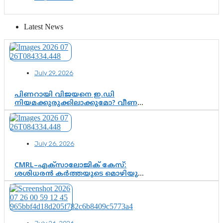
ഗുരുപൂർണിമ ആഘോഷം
Latest News
July 29, 2026
പിണറായി വിജയനെ ഇ.ഡി
നിയമക്കുരുക്കിലാക്കുമോ? വീണ
വിജയൻ മാപ്പുസാക്ഷിയാകുമോ?
കർത്തയുടെ മൊഴി നിർണായക
വഴിത്തിരിവാകുമോ?
July 26, 2026
CMRL–എക്‌സാലോജിക് കേസ്:
ശശിധരൻ കർത്തയുടെ മൊഴിയുടെ
അടിസ്ഥാനത്തിൽ പിണറായി
വിജയനെ ചോദ്യം ചെയ്യുന്നതിൽ ഉടൻ
തീരുമാനം; വീണയ്‌ക്കെതിരെ
കൂടുതൽ തെളിവുകൾ പരിശോധിച്ച്
ഇഡി