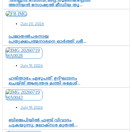
‘അണ്ണൻ വേൾഡ് കപ്പ് തൂക്കിയപ്പോൾ
അനിയൻ സോഷ്യൽ മീഡിയ തൂക്കി’;
ലാമിൻ യമാലിന്റെ
കിരീടധാരണത്തിനിടെ
ശ്രദ്ധാകേന്ദ്രമായി മൂന്ന് വയസ്സുകാരൻ
July 20, 2026
ചുണക്കുട്ടൻ
പ്രജാതൽപരനായ
പ്രത്യക്ഷപത്മനാഭനെ ഓർത്ത്; ശ്രീ
ചിത്തിര തിരുനാൾ മഹാരാജാവിന്റെ
35-ാം നാടുനീങ്ങൽ ദിനം ഇന്ന്
July 19, 2026
ഹരിതാഭം എഴുപത്’ ഉദ്ഘാടനം
ചെയ്ത് ആഭ്യന്തര മന്ത്രി രമേശ്
ചെന്നിത്തല; ആർ. ഹരികുമാറിന്റെ
സപ്തതി ആഘോഷങ്ങൾക്ക്
പ്രൗഢമായ തുടക്കം
July 19, 2026
ബിജെപിയിൽ ഫണ്ട് വിവാദം
പുകയുന്നു; ലോക്സഭ മുതൽ
നിയമസഭ വരെ 140 മണ്ഡലങ്ങളിലെ