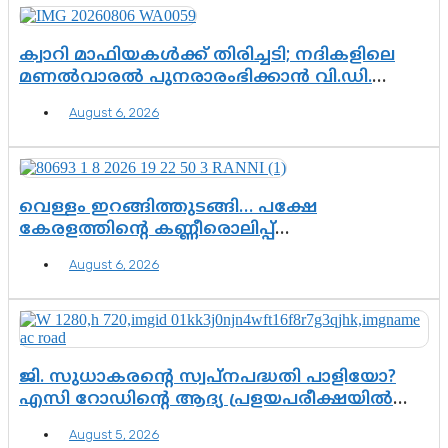
ക്വാറി മാഫിയകൾക്ക് തിരിച്ചടി; നദികളിലെ
മണൽവാരൽ പുനരാരംഭിക്കാൻ വി.ഡി.
സർക്കാർ തീരുമാനം
August 6, 2026
വെള്ളം ഇറങ്ങിത്തുടങ്ങി… പക്ഷേ
കേരളത്തിന്റെ കണ്ണീരൊലിപ്പ്
എന്നവസാനിക്കും?
August 6, 2026
ജി. സുധാകരന്റെ സ്വപ്നപദ്ധതി പാളിയോ?
എസി റോഡിന്റെ ആദ്യ പ്രളയപരീക്ഷയിൽ
ഉയരുന്നത് ഗുരുതര ചോദ്യങ്ങൾ
August 5, 2026