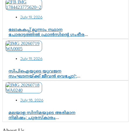
ഫണ്ട് വിനിയോഗം
പരിശോധിക്കുമോ? കേന്ദ്രത്തിനും
ആർഎസ്എസിനും കേരള
July 19, 2026
ഘടകത്തോട് അതൃപ്തി
ലോകകപ്പ് മൂന്നാം സ്ഥാന
പോരാട്ടത്തിൽ ഫ്രാൻസിന്റെ ഗംഭീര
തിരിച്ചുവരവ്; ഗോൾവേട്ടയിൽ
മെസ്സിയെ മറികടന്ന് എംബാപ്പെ
July 19, 2026
സിപിഐയുടെ യുവജന
സംഘടനയ്ക്ക് ജീവൻ വെച്ചോ?;
ജിസ്മോന്റെ വിമർശനം രാഷ്ട്രീയ
ഇരട്ടത്താപ്പെന്ന് ചർച്ച
July 18, 2026
മലയാള സിനിമയുടെ അഭിമാന
നിമിഷം; പുരസ്‌കാരം
ആഘോഷമാകട്ടെ, മികവ് ശീലമാകട്ടെ
About Us