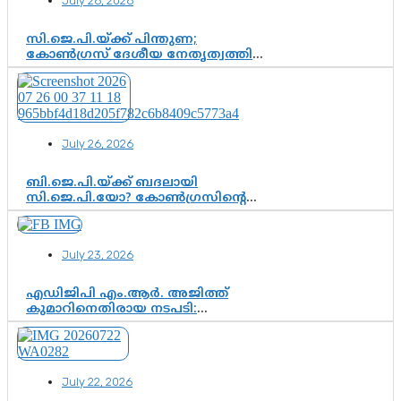
July 26, 2026
സി.ജെ.പി.യ്ക്ക് പിന്തുണ;
കോൺഗ്രസ് ദേശീയ നേതൃത്വത്തിൽ
ആശങ്കയോ? പാർട്ടിക്കുള്ളിൽ
ഭിന്നാഭിപ്രായമെന്ന വിലയിരുത്തൽ
July 26, 2026
ബി.ജെ.പി.യ്ക്ക് ബദലായി
സി.ജെ.പി.യോ? കോൺഗ്രസിന്റെ
രാഷ്ട്രീയ ഇടം കൈവശപ്പെടുത്താൻ
സിജെപി ഉയർന്നുകഴിഞ്ഞോ?
ഇന്ത്യൻ രാഷ്ട്രീയത്തിലെ പുതിയ
July 23, 2026
വഴിത്തിരിവ്
എഡിജിപി എം.ആർ. അജിത്ത്
കുമാറിനെതിരായ നടപടി:
സസ്പെൻഷനിൽ ഒതുങ്ങുമോ,
അതോ കൂടുതൽ കടുത്ത
നടപടികളിലേക്കോ?
July 22, 2026