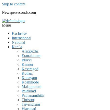
Skip to content
Newsperseconds.com
Menu
Exclusive
International
National
Kerala
Alappuzha
Eranakulam
Idukki
Kannur
Kasaragod
Kollam
Kottayam
Kozhikode
Malappuram
Palakkad
Pathanamthitta
Thrissur
Trivandrum
Wayanad