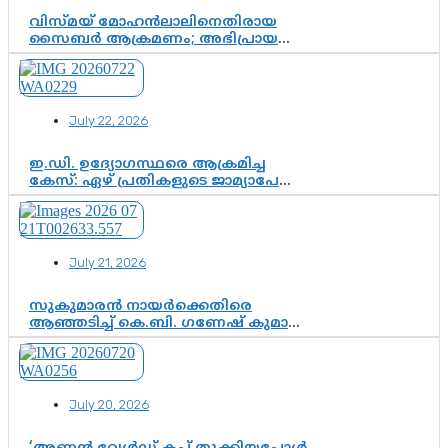
വിസ്മയ് മോഹൻലാലിനെതിരായ
സൈബർ ആക്രമണം; അഭിപ്രായ
സ്വാതന്ത്ര്യത്തെ നിശ്ശബ്ദമാക്കുന്ന
ഡിജിറ്റൽ ഗുണ്ടായിസത്തിന് അറുതി
വേണം
July 22, 2026
ഇ.ഡി. ഉദ്യോഗസ്ഥരെ ആക്രമിച്ച
കേസ്: ഏഴ് പ്രതികളുടെ ജാമ്യാപേക്ഷ
വീണ്ടും തള്ളി; അന്വേഷണം തുടരാൻ
കോടതി അനുമതി
July 21, 2026
സുകുമാരൻ നായർക്കെതിരെ
ആഞ്ഞടിച്ച് കെ.ബി. ഗണേഷ് കുമാർ,
വി.ഡി. സതീശന് പൂർണ പിന്തുണ
July 20, 2026