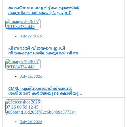
ലോക്സഭ ലക്ഷ്യമിട്ട് കേരളത്തിൽ
കരുനീക്കി ബിജെപി; ‘എ പ്ലസ്’
മണ്ഡലങ്ങളിൽ പ്രമുഖരെ ഇറക്കി
കേന്ദ്രനേതൃത്വം, തിരുവനന്തപുരത്ത്
രാജീവ് ചന്ദ്രശേഖർ, ആറ്റിങ്ങലിൽ
കെ. സുരേന്ദ്രൻ; ആലപ്പുഴയിൽ
July 29, 2026
ശോഭാ സുരേന്ദ്രൻ..
പിണറായി വിജയനെ ഇ.ഡി
നിയമക്കുരുക്കിലാക്കുമോ? വീണ
വിജയൻ മാപ്പുസാക്ഷിയാകുമോ?
കർത്തയുടെ മൊഴി നിർണായക
വഴിത്തിരിവാകുമോ?
July 26, 2026
CMRL–എക്‌സാലോജിക് കേസ്:
ശശിധരൻ കർത്തയുടെ മൊഴിയുടെ
അടിസ്ഥാനത്തിൽ പിണറായി
വിജയനെ ചോദ്യം ചെയ്യുന്നതിൽ ഉടൻ
തീരുമാനം; വീണയ്‌ക്കെതിരെ
കൂടുതൽ തെളിവുകൾ പരിശോധിച്ച്
ഇഡി
July 26, 2026