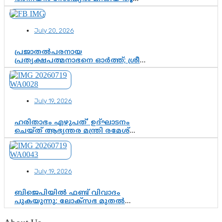
ലാമിൻ യമാലിന്റെ
കിരീടധാരണത്തിനിടെ
ശ്രദ്ധാകേന്ദ്രമായി മൂന്ന് വയസ്സുകാരൻ
July 20, 2026
ചുണക്കുട്ടൻ
പ്രജാതൽപരനായ
പ്രത്യക്ഷപത്മനാഭനെ ഓർത്ത്; ശ്രീ
ചിത്തിര തിരുനാൾ മഹാരാജാവിന്റെ
35-ാം നാടുനീങ്ങൽ ദിനം ഇന്ന്
July 19, 2026
ഹരിതാഭം എഴുപത്’ ഉദ്ഘാടനം
ചെയ്ത് ആഭ്യന്തര മന്ത്രി രമേശ്
ചെന്നിത്തല; ആർ. ഹരികുമാറിന്റെ
സപ്തതി ആഘോഷങ്ങൾക്ക്
പ്രൗഢമായ തുടക്കം
July 19, 2026
ബിജെപിയിൽ ഫണ്ട് വിവാദം
പുകയുന്നു; ലോക്സഭ മുതൽ
നിയമസഭ വരെ 140 മണ്ഡലങ്ങളിലെ
ഫണ്ട് വിനിയോഗം