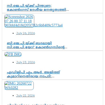
സി.ജെ.പി.യ്ക്ക് പിന്തുണ;
കോൺഗ്രസ് ദേശീയ നേതൃത്വത്തിൽ
ആശങ്കയോ? പാർട്ടിക്കുള്ളിൽ
ഭിന്നാഭിപ്രായമെന്ന വിലയിരുത്തൽ
July 26, 2026
ബി.ജെ.പി.യ്ക്ക് ബദലായി
സി.ജെ.പി.യോ? കോൺഗ്രസിന്റെ
രാഷ്ട്രീയ ഇടം കൈവശപ്പെടുത്താൻ
സിജെപി ഉയർന്നുകഴിഞ്ഞോ?
ഇന്ത്യൻ രാഷ്ട്രീയത്തിലെ പുതിയ
July 23, 2026
വഴിത്തിരിവ്
എഡിജിപി എം.ആർ. അജിത്ത്
കുമാറിനെതിരായ നടപടി:
സസ്പെൻഷനിൽ ഒതുങ്ങുമോ,
അതോ കൂടുതൽ കടുത്ത
നടപടികളിലേക്കോ?
July 22, 2026