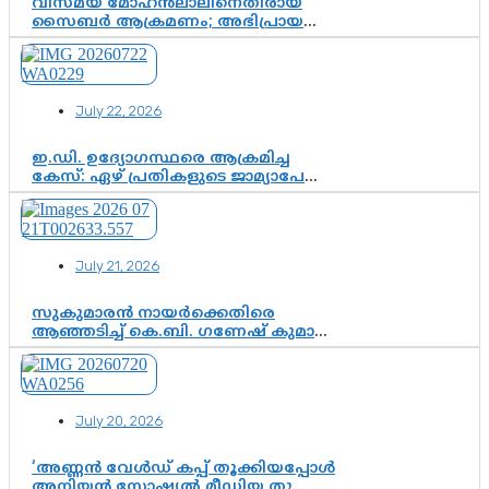
വിസ്മയ് മോഹൻലാലിനെതിരായ
സൈബർ ആക്രമണം; അഭിപ്രായ
സ്വാതന്ത്ര്യത്തെ നിശ്ശബ്ദമാക്കുന്ന
ഡിജിറ്റൽ ഗുണ്ടായിസത്തിന് അറുതി
വേണം
July 22, 2026
ഇ.ഡി. ഉദ്യോഗസ്ഥരെ ആക്രമിച്ച
കേസ്: ഏഴ് പ്രതികളുടെ ജാമ്യാപേക്ഷ
വീണ്ടും തള്ളി; അന്വേഷണം തുടരാൻ
കോടതി അനുമതി
July 21, 2026
സുകുമാരൻ നായർക്കെതിരെ
ആഞ്ഞടിച്ച് കെ.ബി. ഗണേഷ് കുമാർ,
വി.ഡി. സതീശന് പൂർണ പിന്തുണ
July 20, 2026
‘അണ്ണൻ വേൾഡ് കപ്പ് തൂക്കിയപ്പോൾ
അനിയൻ സോഷ്യൽ മീഡിയ തൂക്കി’;