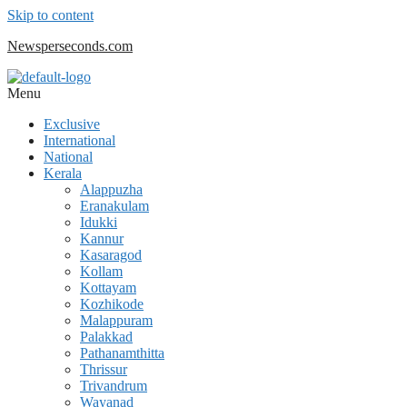
Skip to content
Newsperseconds.com
Menu
Exclusive
International
National
Kerala
Alappuzha
Eranakulam
Idukki
Kannur
Kasaragod
Kollam
Kottayam
Kozhikode
Malappuram
Palakkad
Pathanamthitta
Thrissur
Trivandrum
Wayanad