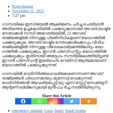
Rajeevkumar
November 11, 2023
7:27 pm
ഗാസയിലെ ഇസ്രയേൽ ആക്രമണം ചർച്ച ചെയ്യാൻ
അടിയന്തര ഉച്ചകോടിയിൽ പങ്കെടുക്കാനായി അറബ്-രാഷ്ട്ര
നേതാക്കൾ സൗദി അറേബ്യയിൽ. 22 അറബ്
രാജ്യങ്ങളിൽ നിന്നുള്ള പ്രതിനിധികളാണ് യോഗത്തിൽ
പങ്കെടുക്കുക. അറബ് രാഷ്ട്ര നേതാക്കൾക്കൊപ്പം വിവിധ
രാജ്യങ്ങളിൽ നിന്നുള്ള വിദേശകാര്യമന്ത്രിമാരും യോ​
ഗത്തിൽ പങ്കെ‌ടുക്കും. ഇറാൻ പ്രസിഡന്റും യോഗത്തിൽ
പങ്കെടുക്കും. ഇതിനായി അദ്ദേഹം സൗദിയിലെത്തിയിട്ടുണ്ട്.
ഇറാൻ പ്രസിഡന്റ് ഇബ്രാഹിം റെയിസി ആദ്യമായാണ്
യോഗത്തിൽ പങ്കെടുക്കുന്നത്.
ഗാസയിൽ വെടിനിർത്തലാവശ്യമാണെന്നാണ് അറബ്
രാജ്യങ്ങൾ പ്രധാനമായും മുന്നോട്ട് വെക്കുന്നത്.
വെടിനിർത്തൽ ആവശ്യപ്പെട്ട് യു.എസ് സ്റ്റേറ്റ് സെക്രട്ടറി
ആന്റണി ബ്ലിങ്കനുമായി മുൻപ്ച ർച്ച നടത്തിയിരുന്നു.
Share this Article
emergency summit
,
Gaza
,
Israel
,
Saudi Arabia