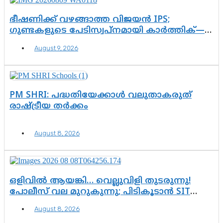
ഭീഷണിക്ക് വഴങ്ങാത്ത വിജയൻ IPS;
ഗുണ്ടകളുടെ പേടിസ്വപ്നമായി കാർത്തിക്—
ചെന്നിത്തലയുടെ ‘പവർ ഹോം’
August 9, 2026
ഓപ്പറേഷനിൽ ആയങ്കി കുടുങ്ങി!
PM SHRI: പദ്ധതിയേക്കാൾ വലുതാകരുത്
രാഷ്ട്രീയ തർക്കം
August 8, 2026
ഒളിവിൽ ആയങ്കി… വെല്ലുവിളി തുടരുന്നു!
പോലീസ് വല മുറുകുന്നു; പിടികൂടാൻ SIT
രംഗത്ത്. ഇനി ചോദ്യം ആയങ്കി എവിടെ
August 8, 2026
എന്നത് മാത്രം അല്ല—ആയങ്കി