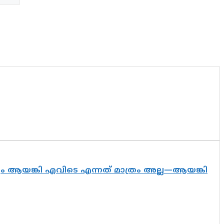
ദ്യം ആയങ്കി എവിടെ എന്നത് മാത്രം അല്ല—ആയങ്കി