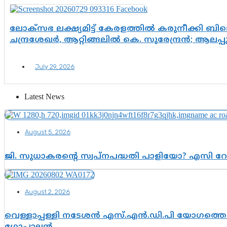
ലോക്സഭ ലക്ഷ്യമിട്ട് കേരളത്തിൽ കരുനീക്കി ബിജെ
ചന്ദ്രശേഖർ, ആറ്റിങ്ങലിൽ കെ. സുരേന്ദ്രൻ; ആലപ്
July 29, 2026
Latest News
August 5, 2026
ജി. സുധാകരന്റെ സ്വപ്നപദ്ധതി പാളിയോ? എസി റ
August 2, 2026
വെള്ളാപ്പള്ളി നടേശൻ എസ്.എൻ.ഡി.പി യോഗത്തെ ദ