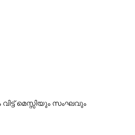
ിട്ട് മെസ്സിയും സംഘവും