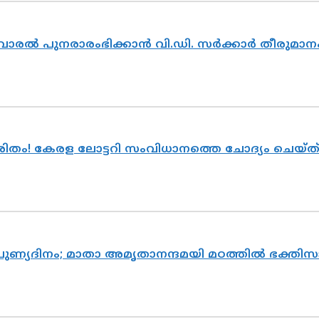
ൽവാരൽ പുനരാരംഭിക്കാൻ വി.ഡി. സർക്കാർ തീരുമാന
ുരിതം! കേരള ലോട്ടറി സംവിധാനത്തെ ചോദ്യം ചെയ്
 പുണ്യദിനം; മാതാ അമൃതാനന്ദമയി മഠത്തിൽ ഭക്ത