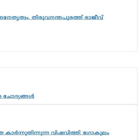
്രനേതൃത്വം, തിരുവനന്തപുരത്ത് രാജീവ്
ര ചോദ്യങ്ങൾ
 കാർന്നുതിന്നുന്ന വിഷവിത്ത്: ഗോകുലം