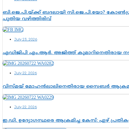
ബി.ജെ.പി.യ്ക്ക് ബദലായി സി.ജെ.പി.യോ? കോൺഗ്ര
പുതിയ വഴിത്തിരിവ്
July 23, 2026
എഡിജിപി എം.ആർ. അജിത്ത് കുമാറിനെതിരായ 
July 22, 2026
വിസ്മയ് മോഹൻലാലിനെതിരായ സൈബർ ആക്രമണം; അഭി
July 22, 2026
ഇ.ഡി. ഉദ്യോഗസ്ഥരെ ആക്രമിച്ച കേസ്: ഏഴ് പ്രത