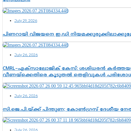
ഗോപാലൻ
July 29, 2026
പിണറായി വിജയനെ ഇ.ഡി നിയമക്കുരുക്കിലാക്ക
July 26, 2026
CMRL–എക്‌സാലോജിക് കേസ്: ശശിധരൻ കർത്തയുട
വീണയ്‌ക്കെതിരെ കൂടുതൽ തെളിവുകൾ പരിശോധിച
July 26, 2026
സി.ജെ.പി.യ്ക്ക് പിന്തുണ; കോൺഗ്രസ് ദേശീയ നേതൃ
July 26, 2026