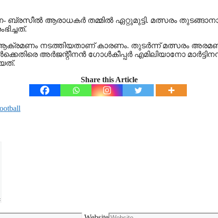
്രസീൽ ആരാധകർ തമ്മിൽ ഏറ്റുമുട്ടി. മത്സരം തുടങ്ങാനായി
ിച്ചത്.
 ആക്രമണം നടത്തിയതാണ് കാരണം. തുടർന്ന് മത്സരം അര
​ഗസ്ഥർക്കെതിരെ അർജന്റീനൻ ​ഗോൾകീപ്പർ എമിലിയാനോ മാർട
യത്.
Share this Article
otball
Website