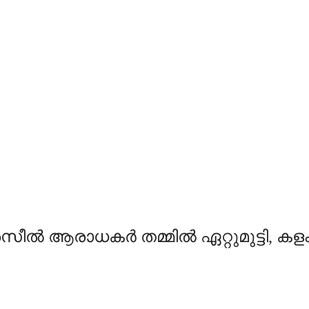
ൽ ആരാധകർ തമ്മിൽ ഏറ്റുമുട്ടി, കളം വ