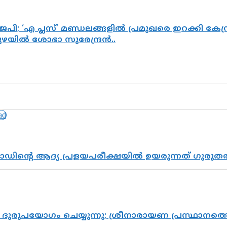
പി; ‘എ പ്ലസ്’ മണ്ഡലങ്ങളിൽ പ്രമുഖരെ ഇറക്കി കേന്ദ
പുഴയിൽ ശോഭാ സുരേന്ദ്രൻ..
ോഡിന്റെ ആദ്യ പ്രളയപരീക്ഷയിൽ ഉയരുന്നത് ഗുരുത
ുരുപയോഗം ചെയ്യുന്നു; ശ്രീനാരായണ പ്രസ്ഥാനത്തെ