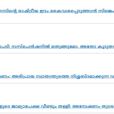
സിന്റെ രാഷ്ട്രീയ ഇടം കൈവശപ്പെടുത്താൻ സിജെപി
നടപടി: സസ്പെൻഷനിൽ ഒതുങ്ങുമോ, അതോ കൂടുതൽ
പ്രായ സ്വാതന്ത്ര്യത്തെ നിശ്ശബ്ദമാക്കുന്ന ഡ
ികളുടെ ജാമ്യാപേക്ഷ വീണ്ടും തള്ളി; അന്വേഷണം 