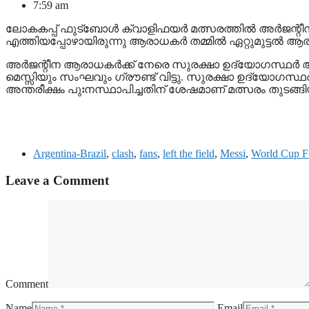
7:59 am
ലോകകപ്പ് ഫുട്ബോൾ ക്വാളിഫയർ മത്സരത്തിൽ അർജന്റീന- ബ
എത്തിയപ്പോഴായിരുന്നു ആരാധകർ തമ്മിൽ ഏറ്റുമുട്ടൽ ആരംഭ
അർജന്റീന ആരാധകർക്ക് നേരെ സുരക്ഷാ ഉദ്യോ​ഗസ്ഥർ
മെസ്സിയും സംഘവും ​​ഗ്രൗണ്ട് വിട്ടു. സുരക്ഷാ ഉദ്യോ
അന്തരീക്ഷം പുഃനസ്ഥാപിച്ചതിന് ശേഷമാണ് മത്സരം തുടങ്ങി
Argentina-Brazil
,
clash
,
fans
,
left the field
,
Messi
,
World Cup Fo
Leave a Comment
Comment
Name
Email