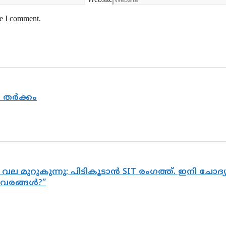
me I comment.
യ തർക്കം
 വല മുറുകുന്നു; പിടികൂടാൻ SIT രംഗത്ത്. ഇനി ചോ
ിവരങ്ങൾ?”