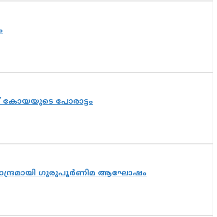
ം
ത് കോയയുടെ പോരാട്ടം
ിസാന്ദ്രമായി ഗുരുപൂർണിമ ആഘോഷം