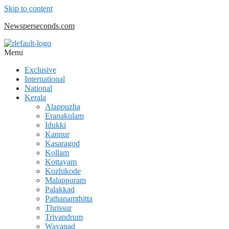
Skip to content
Newsperseconds.com
Menu
Exclusive
International
National
Kerala
Alappuzha
Eranakulam
Idukki
Kannur
Kasaragod
Kollam
Kottayam
Kozhikode
Malappuram
Palakkad
Pathanamthitta
Thrissur
Trivandrum
Wayanad