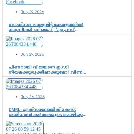
July 29, 2026
ലോക്സഭ ലക്ഷ്യമിട്ട് കേരളത്തിൽ
കരുനീക്കി ബിജെപി; ‘എ പ്ലസ്’
മണ്ഡലങ്ങളിൽ പ്രമുഖരെ ഇറക്കി
കേന്ദ്രനേതൃത്വം, തിരുവനന്തപുരത്ത്
രാജീവ് ചന്ദ്രശേഖർ, ആറ്റിങ്ങലിൽ
കെ. സുരേന്ദ്രൻ; ആലപ്പുഴയിൽ
July 29, 2026
ശോഭാ സുരേന്ദ്രൻ..
പിണറായി വിജയനെ ഇ.ഡി
നിയമക്കുരുക്കിലാക്കുമോ? വീണ
വിജയൻ മാപ്പുസാക്ഷിയാകുമോ?
കർത്തയുടെ മൊഴി നിർണായക
വഴിത്തിരിവാകുമോ?
July 26, 2026
CMRL–എക്‌സാലോജിക് കേസ്:
ശശിധരൻ കർത്തയുടെ മൊഴിയുടെ
അടിസ്ഥാനത്തിൽ പിണറായി
വിജയനെ ചോദ്യം ചെയ്യുന്നതിൽ ഉടൻ
തീരുമാനം; വീണയ്‌ക്കെതിരെ