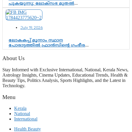
പുകയുന്നു; ലോക്സഭ മുതൽ
നിയമസഭ വരെ 140 മണ്ഡലങ്ങളിലെ
ഫണ്ട് വിനിയോഗം
പരിശോധിക്കുമോ? കേന്ദ്രത്തിനും
ആർഎസ്എസിനും കേരള
July 19, 2026
ഘടകത്തോട് അതൃപ്തി
ലോകകപ്പ് മൂന്നാം സ്ഥാന
പോരാട്ടത്തിൽ ഫ്രാൻസിന്റെ ഗംഭീര
തിരിച്ചുവരവ്; ഗോൾവേട്ടയിൽ
മെസ്സിയെ മറികടന്ന് എംബാപ്പെ
About Us
Stay Informed with Exclusive International, National, Kerala News,
Astrology Insights, Cinema Updates, Educational Trends, Health &
Beauty Tips, Politics Analysis, Sports Highlights, and the Latest in
Technology.
Menu
Kerala
National
International
Health Beauty