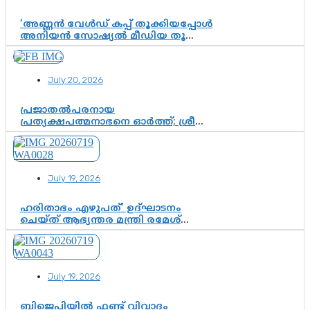
‘അണ്ണൻ വേൾഡ് കപ്പ് തൂക്കിയപ്പോൾ
അനിയൻ സോഷ്യൽ മീഡിയ തൂക്കി’;
ലാമിൻ യമാലിന്റെ
കിരീടധാരണത്തിനിടെ
ശ്രദ്ധാകേന്ദ്രമായി മൂന്ന് വയസ്സുകാരൻ
July 20, 2026
ചുണക്കുട്ടൻ
പ്രജാതൽപരനായ
പ്രത്യക്ഷപത്മനാഭനെ ഓർത്ത്; ശ്രീ
ചിത്തിര തിരുനാൾ മഹാരാജാവിന്റെ
35-ാം നാടുനീങ്ങൽ ദിനം ഇന്ന്
July 19, 2026
ഹരിതാഭം എഴുപത്’ ഉദ്ഘാടനം
ചെയ്ത് ആഭ്യന്തര മന്ത്രി രമേശ്
ചെന്നിത്തല; ആർ. ഹരികുമാറിന്റെ
സപ്തതി ആഘോഷങ്ങൾക്ക്
പ്രൗഢമായ തുടക്കം
July 19, 2026
ബിജെപിയിൽ ഫണ്ട് വിവാദം