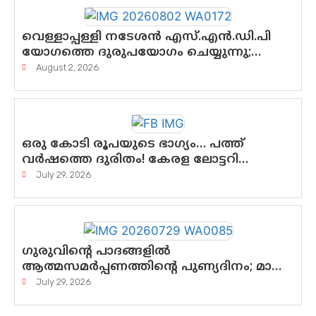
വെള്ളാപ്പള്ളി നടേശൻ എസ്.എൻ.ഡി.പി
യോഗത്തെ ദുരുപയോഗം ചെയ്യുന്നു;
ശ്രീനാരായണ പ്രസ്ഥാനത്തെ
August 2, 2026
കാർന്നുതിന്നുന്ന വിഷവിത്ത്: ഗോകുലം
ഗോപാലൻ
ഒരു കോടി രൂപയുടെ ഭാഗ്യം… പത്ത്
വർഷത്തെ ദുരിതം! കേരള ലോട്ടറി
സംവിധാനത്തെ ചോദ്യം ചെയ്ത്
July 29, 2026
കോയയുടെ പോരാട്ടം
ഗുരുവിന്റെ പാദങ്ങളിൽ
ആത്മസമർപ്പണത്തിന്റെ പുണ്യദിനം; മാതാ
അമൃതാനന്ദമയി മഠത്തിൽ
July 29, 2026
ഭക്തിസാന്ദ്രമായി ഗുരുപൂർണിമ
ആഘോഷം