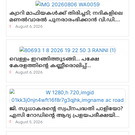
ക്വാറി മാഫിയകൾക്ക് തിരിച്ചടി; നദികളിലെ
മണൽവാരൽ പുനരാരംഭിക്കാൻ വി.ഡി.
സർക്കാർ തീരുമാനം
August 6, 2026
വെള്ളം ഇറങ്ങിത്തുടങ്ങി… പക്ഷേ
കേരളത്തിന്റെ കണ്ണീരൊലിപ്പ്
എന്നവസാനിക്കും?
August 6, 2026
ജി. സുധാകരന്റെ സ്വപ്നപദ്ധതി പാളിയോ?
എസി റോഡിന്റെ ആദ്യ പ്രളയപരീക്ഷയിൽ
ഉയരുന്നത് ഗുരുതര ചോദ്യങ്ങൾ
August 5, 2026