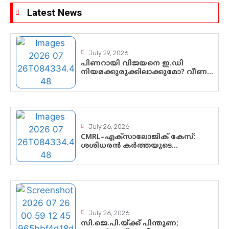
Latest News
July 29, 2026
പിണറായി വിജയനെ ഇ.ഡി
നിയമക്കുരുക്കിലാക്കുമോ? വീണ
വിജയൻ മാപ്പുസാക്ഷിയാകുമോ?
കർത്തയുടെ മൊഴി നിർണായക
വഴിത്തിരിവാകുമോ?
July 26, 2026
CMRL–എക്‌സാലോജിക് കേസ്:
ശശിധരൻ കർത്തയുടെ
മൊഴിയുടെ അടിസ്ഥാനത്തിൽ
പിണറായി വിജയനെ ചോദ്യം
ചെയ്യുന്നതിൽ ഉടൻ തീരുമാനം;
വീണയ്‌ക്കെതിരെ കൂടുതൽ
തെളിവുകൾ പരിശോധിച്ച് ഇഡി
July 26, 2026
സി.ജെ.പി.യ്ക്ക് പിന്തുണ;