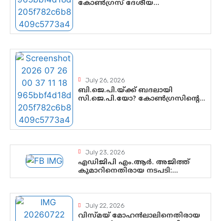
കോൺഗ്രസ് ദേശീയ
നേതൃത്വത്തിൽ ആശങ്കയോ?
പാർട്ടിക്കുള്ളിൽ ഭിന്നാഭിപ്രായമെന്ന
വിലയിരുത്തൽ
July 26, 2026
ബി.ജെ.പി.യ്ക്ക് ബദലായി
സി.ജെ.പി.യോ? കോൺഗ്രസിന്റെ
രാഷ്ട്രീയ ഇടം
കൈവശപ്പെടുത്താൻ സിജെപി
ഉയർന്നുകഴിഞ്ഞോ? ഇന്ത്യൻ
രാഷ്ട്രീയത്തിലെ പുതിയ
വഴിത്തിരിവ്
July 23, 2026
എഡിജിപി എം.ആർ. അജിത്ത്
കുമാറിനെതിരായ നടപടി:
സസ്പെൻഷനിൽ ഒതുങ്ങുമോ,
അതോ കൂടുതൽ കടുത്ത
നടപടികളിലേക്കോ?
July 22, 2026
വിസ്മയ് മോഹൻലാലിനെതിരായ