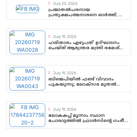
വയസ്സുകാരൻ ചുണക്കുട്ടൻ
July 20, 2026
പ്രജാതൽപരനായ
പ്രത്യക്ഷപത്മനാഭനെ ഓർത്ത്; ശ്രീ
ചിത്തിര തിരുനാൾ
മഹാരാജാവിന്റെ 35-ാം നാടുനീങ്ങൽ
ദിനം ഇന്ന്
July 19, 2026
ഹരിതാഭം എഴുപത്’ ഉദ്ഘാടനം
ചെയ്ത് ആഭ്യന്തര മന്ത്രി രമേശ്
ചെന്നിത്തല; ആർ. ഹരികുമാറിന്റെ
സപ്തതി ആഘോഷങ്ങൾക്ക്
പ്രൗഢമായ തുടക്കം
July 19, 2026
ബിജെപിയിൽ ഫണ്ട് വിവാദം
പുകയുന്നു; ലോക്സഭ മുതൽ
നിയമസഭ വരെ 140
മണ്ഡലങ്ങളിലെ ഫണ്ട് വിനിയോഗം
പരിശോധിക്കുമോ? കേന്ദ്രത്തിനും
ആർഎസ്എസിനും കേരള
July 19, 2026
ഘടകത്തോട് അതൃപ്തി
ലോകകപ്പ് മൂന്നാം സ്ഥാന
പോരാട്ടത്തിൽ ഫ്രാൻസിന്റെ ഗംഭീര
തിരിച്ചുവരവ്; ഗോൾവേട്ടയിൽ
മെസ്സിയെ മറികടന്ന് എംബാപ്പെ