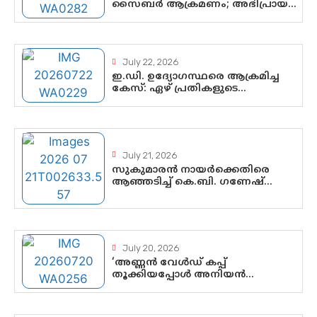
സൈബർ ആക്രമണം; അഭിപ്രായ
സ്വാതന്ത്ര്യത്തെ നിശ്ശബ്ദമാക്കുന്ന
ഡിജിറ്റൽ ഗുണ്ടായിസത്തിന്
അറുതി വേണം
July 22, 2026
ഇ.ഡി. ഉദ്യോഗസ്ഥരെ ആക്രമിച്ച
കേസ്: ഏഴ് പ്രതികളുടെ
ജാമ്യാപേക്ഷ വീണ്ടും തള്ളി;
അന്വേഷണം തുടരാൻ കോടതി
അനുമതി
July 21, 2026
സുകുമാരൻ നായർക്കെതിരെ
ആഞ്ഞടിച്ച് കെ.ബി. ഗണേഷ്
കുമാർ, വി.ഡി. സതീശന് പൂർണ
പിന്തുണ
July 20, 2026
‘അണ്ണൻ വേൾഡ് കപ്പ്
തൂക്കിയപ്പോൾ അനിയൻ
സോഷ്യൽ മീഡിയ തൂക്കി’; ലാമിൻ
യമാലിന്റെ കിരീടധാരണത്തിനിടെ
ശ്രദ്ധാകേന്ദ്രമായി മൂന്ന്