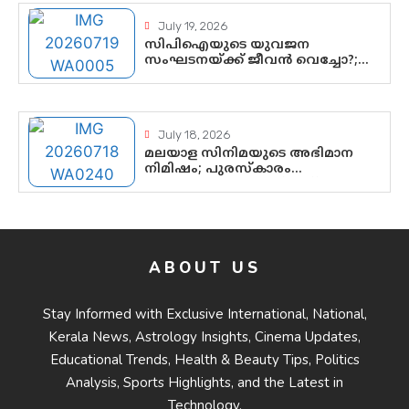
July 19, 2026
സിപിഐയുടെ യുവജന
സംഘടനയ്ക്ക് ജീവൻ വെച്ചോ?;
ജിസ്മോന്റെ വിമർശനം രാഷ്ട്രീയ
ഇരട്ടത്താപ്പെന്ന് ചർച്ച
July 18, 2026
മലയാള സിനിമയുടെ അഭിമാന
നിമിഷം; പുരസ്‌കാരം
ആഘോഷമാകട്ടെ, മികവ്
ശീലമാകട്ടെ
ABOUT US
Stay Informed with Exclusive International, National,
Kerala News, Astrology Insights, Cinema Updates,
Educational Trends, Health & Beauty Tips, Politics
Analysis, Sports Highlights, and the Latest in
Technology.