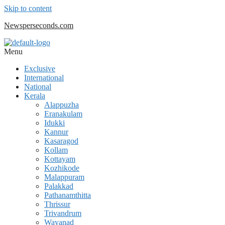
Skip to content
Newsperseconds.com
Menu
Exclusive
International
National
Kerala
Alappuzha
Eranakulam
Idukki
Kannur
Kasaragod
Kollam
Kottayam
Kozhikode
Malappuram
Palakkad
Pathanamthitta
Thrissur
Trivandrum
Wayanad