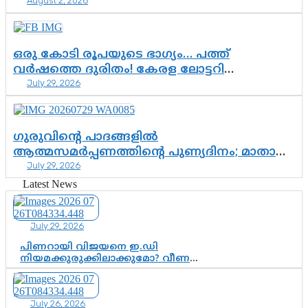
August 2, 2026
ശ്രീനാരായണ പ്രസ്ഥാനത്തെ കാർന്നുതിന്നുന്ന
വിഷവിത്ത്: ഗോകുലം ഗോപാലൻ
ഒരു കോടി രൂപയുടെ ഭാഗ്യം… പത്ത്
വർഷത്തെ ദുരിതം! കേരള ലോട്ടറി
July 29, 2026
സംവിധാനത്തെ ചോദ്യം ചെയ്ത് കോയയുടെ
പോരാട്ടം
ഗുരുവിന്റെ പാദങ്ങളിൽ
ആത്മസമർപ്പണത്തിന്റെ പുണ്യദിനം; മാതാ
July 29, 2026
അമൃതാനന്ദമയി മഠത്തിൽ ഭക്തിസാന്ദ്രമായി
ഗുരുപൂർണിമ ആഘോഷം
Latest News
July 29, 2026
പിണറായി വിജയനെ ഇ.ഡി
നിയമക്കുരുക്കിലാക്കുമോ? വീണ
വിജയൻ മാപ്പുസാക്ഷിയാകുമോ?
കർത്തയുടെ മൊഴി നിർണായക
വഴിത്തിരിവാകുമോ?
July 26, 2026