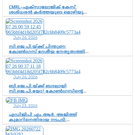
CMRL–എക്‌സാലോജിക് കേസ്:
ശശിധരൻ കർത്തയുടെ മൊഴിയുടെ
അടിസ്ഥാനത്തിൽ പിണറായി
വിജയനെ ചോദ്യം ചെയ്യുന്നതിൽ ഉടൻ
തീരുമാനം; വീണയ്‌ക്കെതിരെ
കൂടുതൽ തെളിവുകൾ പരിശോധിച്ച്
July 26, 2026
ഇഡി
സി.ജെ.പി.യ്ക്ക് പിന്തുണ;
കോൺഗ്രസ് ദേശീയ നേതൃത്വത്തിൽ
ആശങ്കയോ? പാർട്ടിക്കുള്ളിൽ
ഭിന്നാഭിപ്രായമെന്ന വിലയിരുത്തൽ
July 26, 2026
ബി.ജെ.പി.യ്ക്ക് ബദലായി
സി.ജെ.പി.യോ? കോൺഗ്രസിന്റെ
രാഷ്ട്രീയ ഇടം കൈവശപ്പെടുത്താൻ
സിജെപി ഉയർന്നുകഴിഞ്ഞോ?
July 23, 2026
ഇന്ത്യൻ രാഷ്ട്രീയത്തിലെ പുതിയ
വഴിത്തിരിവ്
എഡിജിപി എം.ആർ. അജിത്ത്
കുമാറിനെതിരായ നടപടി:
സസ്പെൻഷനിൽ ഒതുങ്ങുമോ,
അതോ കൂടുതൽ കടുത്ത