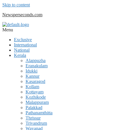
Skip to content
Newsperseconds.com
Menu
Exclusive
International
National
Kerala
Alappuzha
Eranakulam
Idukki
Kannur
Kasaragod
Kollam
Kottayam
Kozhikode
Malappuram
Palakkad
Pathanamthitta
Thrissur
Trivandrum
Wayanad