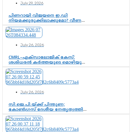
July 29, 2026
പിണറായി വിജയനെ ഇ.ഡി
നിയമക്കുരുക്കിലാക്കുമോ? വീണ
വിജയൻ മാപ്പുസാക്ഷിയാകുമോ?
കർത്തയുടെ മൊഴി നിർണായക
വഴിത്തിരിവാകുമോ?
July 26, 2026
CMRL–എക്‌സാലോജിക് കേസ്:
ശശിധരൻ കർത്തയുടെ മൊഴിയുടെ
അടിസ്ഥാനത്തിൽ പിണറായി
വിജയനെ ചോദ്യം ചെയ്യുന്നതിൽ ഉടൻ
തീരുമാനം; വീണയ്‌ക്കെതിരെ
കൂടുതൽ തെളിവുകൾ പരിശോധിച്ച്
ഇഡി
July 26, 2026
സി.ജെ.പി.യ്ക്ക് പിന്തുണ;
കോൺഗ്രസ് ദേശീയ നേതൃത്വത്തിൽ
ആശങ്കയോ? പാർട്ടിക്കുള്ളിൽ
ഭിന്നാഭിപ്രായമെന്ന വിലയിരുത്തൽ