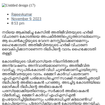
Rajeevkumar
November 9, 2023
8:53 pm
നടിയെ ആക്രമിച്ച കേസിൽ അതിജീവിതയുടെ ഹർജി
വിചാരണ കോടതിയെ അപകീർത്തിപ്പെടുത്താനല്ലെന്നും
ആ പെൺകുട്ടിയുടെ വേദന മനസ്സിലാക്കണമെന്നും
ഹെെക്കോടതി. അതിജീവിതയുടെ ഹർജി വിചാരണ
വൈകിപ്പിക്കാനാണെന്ന ദിലീപിന്റെ വാദം ഹൈക്കോടതി
തള്ളി.
കോടതിയുടെ വിശ്വാസ്യത നിലനിർത്താൻ
അന്വേഷണം അനിവാര്യമാണെന്നും അതിജീവിത
വാദിച്ചു. സുപ്രിംകോടതി വിധി ചൂണ്ടിക്കാണിച്ചായിരുന്നു
അതിജീവതയുടെ വാദം. മെമ്മറി കാർഡ് പലതവണ
എഫ്എസ്എൽ പരിശോധിച്ചെന്ന് സാക്ഷി സമ്മതിച്ചതായി
ദിലീപിന്റെ അഭിഭാഷകൻ പറഞ്ഞു. അടച്ചിട്ട കോടതിയിലെ
മൊഴികൾ ദിലീപിന്റെ അഭിഭാഷകൻ
പരസ്യമാക്കിയതിനെയും സർക്കാർ അഭിഭാഷകൻ
വിമർശിച്ചു. മെമ്മറി കാർഡ് എഫ്എസ്എൽ
ഉപയോഗിച്ചിട്ടില്ലെന്നും പരിശോധിച്ചത് ക്ലോൺഡ്
കോപ്പിയെന്നും പ്രോസിക്യൂഷൻ കോടതിയെ അറയിച്ചു.