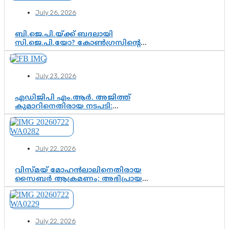
July 26, 2026
ബി.ജെ.പി.യ്ക്ക് ബദലായി
സി.ജെ.പി.യോ? കോൺഗ്രസിന്റെ
രാഷ്ട്രീയ ഇടം കൈവശപ്പെടുത്താൻ
സിജെപി ഉയർന്നുകഴിഞ്ഞോ?
ഇന്ത്യൻ രാഷ്ട്രീയത്തിലെ പുതിയ
July 23, 2026
വഴിത്തിരിവ്
എഡിജിപി എം.ആർ. അജിത്ത്
കുമാറിനെതിരായ നടപടി:
സസ്പെൻഷനിൽ ഒതുങ്ങുമോ,
അതോ കൂടുതൽ കടുത്ത
നടപടികളിലേക്കോ?
July 22, 2026
വിസ്മയ് മോഹൻലാലിനെതിരായ
സൈബർ ആക്രമണം; അഭിപ്രായ
സ്വാതന്ത്ര്യത്തെ നിശ്ശബ്ദമാക്കുന്ന
ഡിജിറ്റൽ ഗുണ്ടായിസത്തിന് അറുതി
വേണം
July 22, 2026