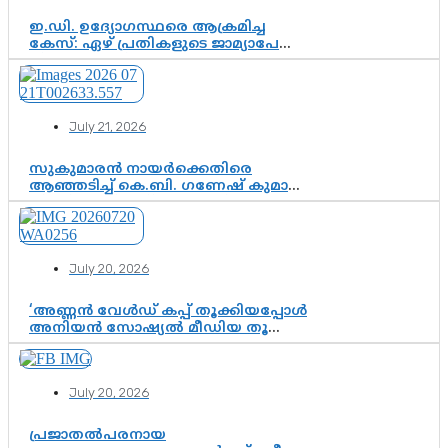
ഇ.ഡി. ഉദ്യോഗസ്ഥരെ ആക്രമിച്ച
കേസ്: ഏഴ് പ്രതികളുടെ ജാമ്യാപേക്ഷ
വീണ്ടും തള്ളി; അന്വേഷണം തുടരാൻ
കോടതി അനുമതി
July 21, 2026
സുകുമാരൻ നായർക്കെതിരെ
ആഞ്ഞടിച്ച് കെ.ബി. ഗണേഷ് കുമാർ,
വി.ഡി. സതീശന് പൂർണ പിന്തുണ
July 20, 2026
‘അണ്ണൻ വേൾഡ് കപ്പ് തൂക്കിയപ്പോൾ
അനിയൻ സോഷ്യൽ മീഡിയ തൂക്കി’;
ലാമിൻ യമാലിന്റെ
കിരീടധാരണത്തിനിടെ
ശ്രദ്ധാകേന്ദ്രമായി മൂന്ന് വയസ്സുകാരൻ
July 20, 2026
ചുണക്കുട്ടൻ
പ്രജാതൽപരനായ