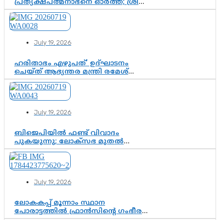
പ്രത്യക്ഷപത്മനാഭനെ ഓർത്ത്; ശ്രീ
ചിത്തിര തിരുനാൾ മഹാരാജാവിന്റെ
35-ാം നാടുനീങ്ങൽ ദിനം ഇന്ന്
July 19, 2026
ഹരിതാഭം എഴുപത്’ ഉദ്ഘാടനം
ചെയ്ത് ആഭ്യന്തര മന്ത്രി രമേശ്
ചെന്നിത്തല; ആർ. ഹരികുമാറിന്റെ
സപ്തതി ആഘോഷങ്ങൾക്ക്
പ്രൗഢമായ തുടക്കം
July 19, 2026
ബിജെപിയിൽ ഫണ്ട് വിവാദം
പുകയുന്നു; ലോക്സഭ മുതൽ
നിയമസഭ വരെ 140 മണ്ഡലങ്ങളിലെ
ഫണ്ട് വിനിയോഗം
പരിശോധിക്കുമോ? കേന്ദ്രത്തിനും
ആർഎസ്എസിനും കേരള
July 19, 2026
ഘടകത്തോട് അതൃപ്തി
ലോകകപ്പ് മൂന്നാം സ്ഥാന
പോരാട്ടത്തിൽ ഫ്രാൻസിന്റെ ഗംഭീര
തിരിച്ചുവരവ്; ഗോൾവേട്ടയിൽ