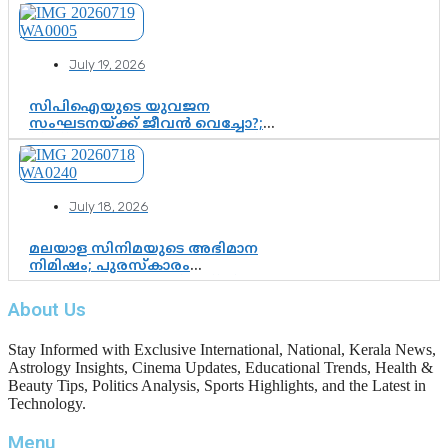
മെസ്സിയെ മറികടന്ന് എംബാപ്പെ
July 19, 2026
സിപിഐയുടെ യുവജന
സംഘടനയ്ക്ക് ജീവൻ വെച്ചോ?;
ജിസ്മോന്റെ വിമർശനം രാഷ്ട്രീയ
ഇരട്ടത്താപ്പെന്ന് ചർച്ച
July 18, 2026
മലയാള സിനിമയുടെ അഭിമാന
നിമിഷം; പുരസ്‌കാരം
ആഘോഷമാകട്ടെ, മികവ് ശീലമാകട്ടെ
About Us
Stay Informed with Exclusive International, National, Kerala News,
Astrology Insights, Cinema Updates, Educational Trends, Health &
Beauty Tips, Politics Analysis, Sports Highlights, and the Latest in
Technology.
Menu