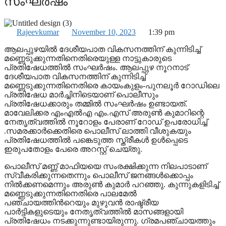
സംഘർഷം
Rajeevkumar
November 10, 2023
1:39 pm
ആലപ്പുഴയിൽ ദേശീയപാത വികസനത്തിന് കുന്നിടിച്ച്
മണ്ണെടുക്കുന്നതിനെതിരെയുള്ള നാട്ടുകാരുടെ
പ്രതിഷേധത്തിൽ സംഘർഷം. ആലപ്പുഴ നൂറനാട്
ദേശീയപാത വികസനത്തിന് കുന്നിടിച്ച്
മണ്ണെടുക്കുന്നതിനെതിരെ കായംകുളം-പുനലൂർ റോഡിലെ
പ്രതിഷേധ മാർച്ചിനിടെയാണ് പൊലീസും
പ്രതിഷേധക്കാരും തമ്മിൽ സംഘർഷം ഉണ്ടായത്.
മാവേലിക്കര എംഎൽഎ എം.എസ് അരുൺ കുമാറിന്റെ
നേതൃത്വത്തിൽ നൂറോളം പേരാണ് റോഡ് ഉപരോധിച്ച്
.സമരക്കാർക്കെതിരെ പൊലീസ് ലാത്തി വീശുകയും
പ്രതിഷേധത്തിൽ പങ്കെടുത്ത സ്ത്രീകൾ ഉൾപ്പെടെ
ഇരുപതോളം പേരെ അറസ്റ്റ് ചെയ്തു.
പൊലീസ് മണ്ണ് മാഫിയയെ സംരക്ഷിക്കുന്ന നിലപാടാണ്
സ്വീകരിക്കുന്നതെന്നും പൊലീസ് ജനങ്ങൾക്കൊപ്പം
നിൽക്കണമെന്നും അരുൺ കുമാർ പറഞ്ഞു. കുന്നുകളിടിച്ച്
മണ്ണെടുക്കുന്നതിനെതിരെ പാലമേൽ
പഞ്ചായത്തിന്‍റെയും മുഴുവൻ രാഷ്ട്രീയ
പാർട്ടികളുടെയും നേതൃത്വത്തിൽ മാസങ്ങളായി
പ്രതിഷേധം നടക്കുന്നുണ്ടായിരുന്നു. ഗ്രമപഞ്ചായത്തും