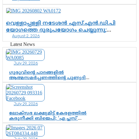
വെള്ളാപ്പള്ളി നടേശൻ എസ്.എൻ.ഡി.പി
യോഗത്തെ ദുരുപയോഗം ചെയ്യുന്നു;
August 2, 2026
ശ്രീനാരായണ പ്രസ്ഥാനത്തെ കാർന്നുതിന്നുന്ന
വിഷവിത്ത്: ഗോകുലം ഗോപാലൻ
Latest News
July 29, 2026
ഗുരുവിന്റെ പാദങ്ങളിൽ
ആത്മസമർപ്പണത്തിന്റെ പുണ്യദിനം;
മാതാ അമൃതാനന്ദമയി മഠത്തിൽ
ഭക്തിസാന്ദ്രമായി ഗുരുപൂർണിമ
ആഘോഷം
July 29, 2026
ലോക്സഭ ലക്ഷ്യമിട്ട് കേരളത്തിൽ
കരുനീക്കി ബിജെപി; ‘എ പ്ലസ്’
മണ്ഡലങ്ങളിൽ പ്രമുഖരെ ഇറക്കി
കേന്ദ്രനേതൃത്വം, തിരുവനന്തപുരത്ത്
രാജീവ് ചന്ദ്രശേഖർ, ആറ്റിങ്ങലിൽ
July 29, 2026