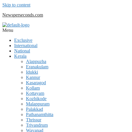
Skip to content
Newsperseconds.com
Menu
Exclusive
International
National
Kerala
Alappuzha
Eranakulam
Idukki
Kannur
Kasaragod
Kollam
Kottayam
Kozhikode
Malappuram
Palakkad
Pathanamthitta
Thrissur
Trivandrum
Wayanad