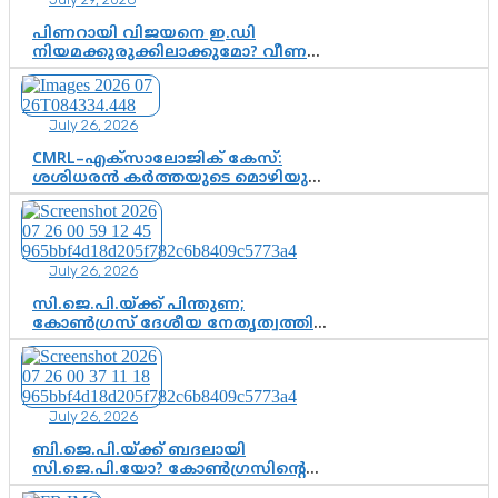
കെ. സുരേന്ദ്രൻ; ആലപ്പുഴയിൽ
ശോഭാ സുരേന്ദ്രൻ..
പിണറായി വിജയനെ ഇ.ഡി
നിയമക്കുരുക്കിലാക്കുമോ? വീണ
വിജയൻ മാപ്പുസാക്ഷിയാകുമോ?
കർത്തയുടെ മൊഴി നിർണായക
വഴിത്തിരിവാകുമോ?
July 26, 2026
CMRL–എക്‌സാലോജിക് കേസ്:
ശശിധരൻ കർത്തയുടെ മൊഴിയുടെ
അടിസ്ഥാനത്തിൽ പിണറായി
വിജയനെ ചോദ്യം ചെയ്യുന്നതിൽ ഉടൻ
തീരുമാനം; വീണയ്‌ക്കെതിരെ
കൂടുതൽ തെളിവുകൾ പരിശോധിച്ച്
July 26, 2026
ഇഡി
സി.ജെ.പി.യ്ക്ക് പിന്തുണ;
കോൺഗ്രസ് ദേശീയ നേതൃത്വത്തിൽ
ആശങ്കയോ? പാർട്ടിക്കുള്ളിൽ
ഭിന്നാഭിപ്രായമെന്ന വിലയിരുത്തൽ
July 26, 2026
ബി.ജെ.പി.യ്ക്ക് ബദലായി
സി.ജെ.പി.യോ? കോൺഗ്രസിന്റെ
രാഷ്ട്രീയ ഇടം കൈവശപ്പെടുത്താൻ