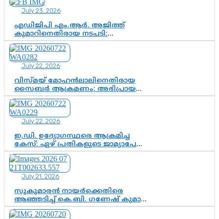
സിജെപി ഉയർന്നുകഴിഞ്ഞോ?
July 23, 2026
ഇന്ത്യൻ രാഷ്ട്രീയത്തിലെ പുതിയ
വഴിത്തിരിവ്
എഡിജിപി എം.ആർ. അജിത്ത്
കുമാറിനെതിരായ നടപടി:
സസ്പെൻഷനിൽ ഒതുങ്ങുമോ,
അതോ കൂടുതൽ കടുത്ത
നടപടികളിലേക്കോ?
July 22, 2026
വിസ്മയ് മോഹൻലാലിനെതിരായ
സൈബർ ആക്രമണം; അഭിപ്രായ
സ്വാതന്ത്ര്യത്തെ നിശ്ശബ്ദമാക്കുന്ന
ഡിജിറ്റൽ ഗുണ്ടായിസത്തിന് അറുതി
വേണം
July 22, 2026
ഇ.ഡി. ഉദ്യോഗസ്ഥരെ ആക്രമിച്ച
കേസ്: ഏഴ് പ്രതികളുടെ ജാമ്യാപേക്ഷ
വീണ്ടും തള്ളി; അന്വേഷണം തുടരാൻ
കോടതി അനുമതി
July 21, 2026
സുകുമാരൻ നായർക്കെതിരെ
ആഞ്ഞടിച്ച് കെ.ബി. ഗണേഷ് കുമാർ,
വി.ഡി. സതീശന് പൂർണ പിന്തുണ