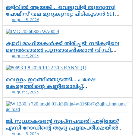
ഒളിവിൽ ആയങ്കി… വെല്ലുവിളി തുടരുന്നു!
പോലീസ് വല മുറുകുന്നു; പിടികൂടാൻ SIT
August 8, 2026
രംഗത്ത്. ഇനി ചോദ്യം ആയങ്കി എവിടെ
എന്നത് മാത്രം അല്ല—ആയങ്കി
കസ്റ്റഡിയിലായാൽ പുറത്തുവരുക
എന്തൊക്കെ വിവരങ്ങൾ?”
ക്വാറി മാഫിയകൾക്ക് തിരിച്ചടി; നദികളിലെ
മണൽവാരൽ പുനരാരംഭിക്കാൻ വി.ഡി.
August 6, 2026
സർക്കാർ തീരുമാനം
വെള്ളം ഇറങ്ങിത്തുടങ്ങി… പക്ഷേ
കേരളത്തിന്റെ കണ്ണീരൊലിപ്പ്
August 6, 2026
എന്നവസാനിക്കും?
ജി. സുധാകരന്റെ സ്വപ്നപദ്ധതി പാളിയോ?
എസി റോഡിന്റെ ആദ്യ പ്രളയപരീക്ഷയിൽ
August 5, 2026
ഉയരുന്നത് ഗുരുതര ചോദ്യങ്ങൾ