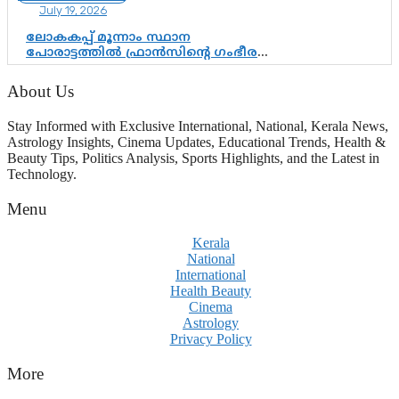
July 19, 2026
ആർഎസ്എസിനും കേരള
ഘടകത്തോട് അതൃപ്തി
ലോകകപ്പ് മൂന്നാം സ്ഥാന
പോരാട്ടത്തിൽ ഫ്രാൻസിന്റെ ഗംഭീര
തിരിച്ചുവരവ്; ഗോൾവേട്ടയിൽ
മെസ്സിയെ മറികടന്ന് എംബാപ്പെ
About Us
Stay Informed with Exclusive International, National, Kerala News,
Astrology Insights, Cinema Updates, Educational Trends, Health &
Beauty Tips, Politics Analysis, Sports Highlights, and the Latest in
Technology.
Menu
Kerala
National
International
Health Beauty
Cinema
Astrology
Privacy Policy
More