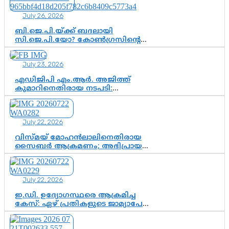
July 26, 2026
ബി.ജെ.പി.യ്ക്ക് ബദലായി
സി.ജെ.പി.യോ? കോൺഗ്രസിന്റെ
രാഷ്ട്രീയ ഇടം കൈവശപ്പെടുത്താൻ
സിജെപി ഉയർന്നുകഴിഞ്ഞോ?
July 23, 2026
ഇന്ത്യൻ രാഷ്ട്രീയത്തിലെ പുതിയ
വഴിത്തിരിവ്
എഡിജിപി എം.ആർ. അജിത്ത്
കുമാറിനെതിരായ നടപടി:
സസ്പെൻഷനിൽ ഒതുങ്ങുമോ,
അതോ കൂടുതൽ കടുത്ത
നടപടികളിലേക്കോ?
July 22, 2026
വിസ്മയ് മോഹൻലാലിനെതിരായ
സൈബർ ആക്രമണം; അഭിപ്രായ
സ്വാതന്ത്ര്യത്തെ നിശ്ശബ്ദമാക്കുന്ന
ഡിജിറ്റൽ ഗുണ്ടായിസത്തിന് അറുതി
വേണം
July 22, 2026
ഇ.ഡി. ഉദ്യോഗസ്ഥരെ ആക്രമിച്ച
കേസ്: ഏഴ് പ്രതികളുടെ ജാമ്യാപേക്ഷ
വീണ്ടും തള്ളി; അന്വേഷണം തുടരാൻ
കോടതി അനുമതി