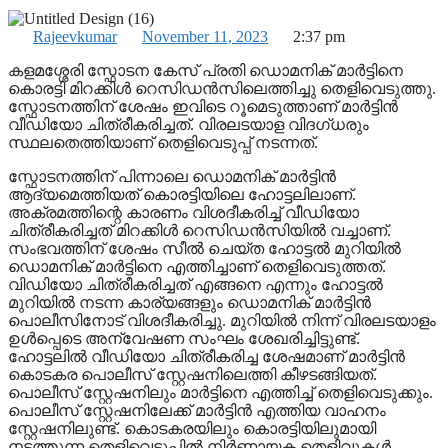
Rajeevkumar
November 11, 2023
2:37 pm
കളമശ്ശേരി സ്ഫോടന കേസ് പ്രതി ഡൊമനിക് മാർട്ടിനെ
കൊര‌ട്ടി മിറക്കിൾ റെസിഡൻസിലെത്തിച്ചു തെളിവെടുത്തു.
സ്ഫോടനത്തിന് ശേഷം ഇവിടെ റൂമെടുത്താണ് മാർട്ടിൻ
വീഡിയോ ചിത്രീകരിച്ചത്. വിരലടയാള വിദ​ഗ്ധരും
സ്ഥലതെത്തിയാണ് തെളിവെടുപ്പ് നടന്നത്.
സ്ഫോടനത്തിന് പിന്നാലെ ഡൊമനിക് മാർട്ടിൻ
ആദ്യമെത്തിയത് കൊരട്ടിയിലെ ഹോട്ടലിലാണ്.
അക്രമത്തിന്റെ കാരണം വിശദീകരിച്ച് വീഡിയോ
ചിത്രീകരിച്ചത് മിറക്കിൾ റെസിഡൻസിയിൽ വച്ചാണ്.
സംഭവത്തിന് ശേഷം സീൽ ചെയ്ത ഹോട്ടൽ മുറിയിൽ
ഡൊമനിക് മാർട്ടിനെ എത്തിച്ചാണ് തെളിവെടുത്തത്.
വിഡിയോ ചിത്രീകരിച്ചത് എങ്ങനെ എന്നും ഹോട്ടൽ
മുറിയിൽ നടന്ന കാര്യങ്ങളും ഡൊമനിക് മാർട്ടിൻ
പൊലീസിനോട് വിശദീകരിച്ചു. മുറിയിൽ നിന്ന് വിരലടയാളം
ഉൾപ്പെടെ അന്വേഷണ സംഘം ശേഖരിച്ചിട്ടുണ്ട്.
ഹോട്ടലിൽ വീഡിയോ ചിത്രീകരിച്ച ശേഷമാണ് മാർട്ടിൻ
കൊടകര പൊലീസ് സ്റ്റേഷനിലെത്തി കീഴടങ്ങിയത്.
പൊലീസ് സ്റ്റേഷനിലും മാർട്ടിനെ എത്തിച്ച് തെളിവെടുക്കും.
പൊലീസ് സ്റ്റേഷനിലേക്ക് മാർട്ടിൻ എത്തിയ വാഹനം
സ്റ്റേഷനിലുണ്ട്. കൊടകരയിലും കൊരട്ടിയിലുമായി
നടത്തുന്ന തെളിവെടുപ്പിൽ നി‍ർണായക തെളിവുകൾ