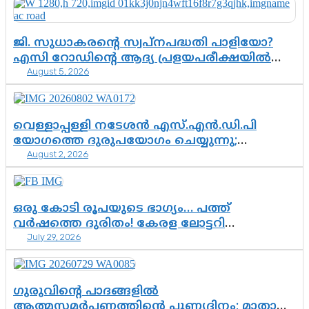
ജി. സുധാകരന്റെ സ്വപ്നപദ്ധതി പാളിയോ?
എസി റോഡിന്റെ ആദ്യ പ്രളയപരീക്ഷയിൽ
August 5, 2026
ഉയരുന്നത് ഗുരുതര ചോദ്യങ്ങൾ
വെള്ളാപ്പള്ളി നടേശൻ എസ്.എൻ.ഡി.പി
യോഗത്തെ ദുരുപയോഗം ചെയ്യുന്നു;
August 2, 2026
ശ്രീനാരായണ പ്രസ്ഥാനത്തെ കാർന്നുതിന്നുന്ന
വിഷവിത്ത്: ഗോകുലം ഗോപാലൻ
ഒരു കോടി രൂപയുടെ ഭാഗ്യം… പത്ത്
വർഷത്തെ ദുരിതം! കേരള ലോട്ടറി
July 29, 2026
സംവിധാനത്തെ ചോദ്യം ചെയ്ത് കോയയുടെ
പോരാട്ടം
ഗുരുവിന്റെ പാദങ്ങളിൽ
ആത്മസമർപ്പണത്തിന്റെ പുണ്യദിനം; മാതാ