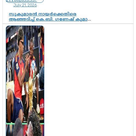
July 21, 2026
സുകുമാരൻ നായർക്കെതിരെ
ആഞ്ഞടിച്ച് കെ.ബി. ഗണേഷ് കുമാർ,
വി.ഡി. സതീശന് പൂർണ പിന്തുണ