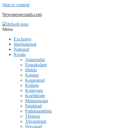
Skip to content
Newsperseconds.com
Menu
Exclusive
International
National
Kerala
Alappuzha
Eranakulam
Idukki
Kannur
Kasaragod
Kollam
Kottayam
Kozhikode
Malappuram
Palakkad
Pathanamthitta
Thrissur
Trivandrum
Wayanad