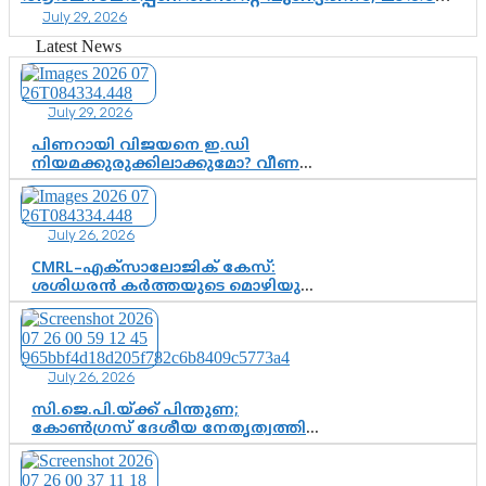
July 29, 2026
അമൃതാനന്ദമയി മഠത്തിൽ ഭക്തിസാന്ദ്രമായി
ഗുരുപൂർണിമ ആഘോഷം
Latest News
July 29, 2026
പിണറായി വിജയനെ ഇ.ഡി
നിയമക്കുരുക്കിലാക്കുമോ? വീണ
വിജയൻ മാപ്പുസാക്ഷിയാകുമോ?
കർത്തയുടെ മൊഴി നിർണായക
വഴിത്തിരിവാകുമോ?
July 26, 2026
CMRL–എക്‌സാലോജിക് കേസ്:
ശശിധരൻ കർത്തയുടെ മൊഴിയുടെ
അടിസ്ഥാനത്തിൽ പിണറായി
വിജയനെ ചോദ്യം ചെയ്യുന്നതിൽ ഉടൻ
തീരുമാനം; വീണയ്‌ക്കെതിരെ
കൂടുതൽ തെളിവുകൾ പരിശോധിച്ച്
July 26, 2026
ഇഡി
സി.ജെ.പി.യ്ക്ക് പിന്തുണ;
കോൺഗ്രസ് ദേശീയ നേതൃത്വത്തിൽ
ആശങ്കയോ? പാർട്ടിക്കുള്ളിൽ
ഭിന്നാഭിപ്രായമെന്ന വിലയിരുത്തൽ