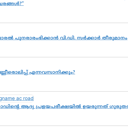
വരങ്ങൾ?”
വാരൽ പുനരാരംഭിക്കാൻ വി.ഡി. സർക്കാർ തീരുമാനം
ണ്ണീരൊലിപ്പ് എന്നവസാനിക്കും?
ോഡിന്റെ ആദ്യ പ്രളയപരീക്ഷയിൽ ഉയരുന്നത് ഗുരുത