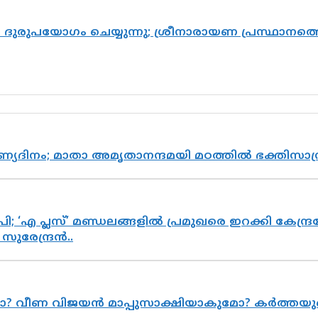
ുരുപയോഗം ചെയ്യുന്നു; ശ്രീനാരായണ പ്രസ്ഥാനത്തെ
ുണ്യദിനം; മാതാ അമൃതാനന്ദമയി മഠത്തിൽ ഭക്തിസ
; ‘എ പ്ലസ്’ മണ്ഡലങ്ങളിൽ പ്രമുഖരെ ഇറക്കി കേന്ദ്ര
ുരേന്ദ്രൻ..
മോ? വീണ വിജയൻ മാപ്പുസാക്ഷിയാകുമോ? കർത്തയ