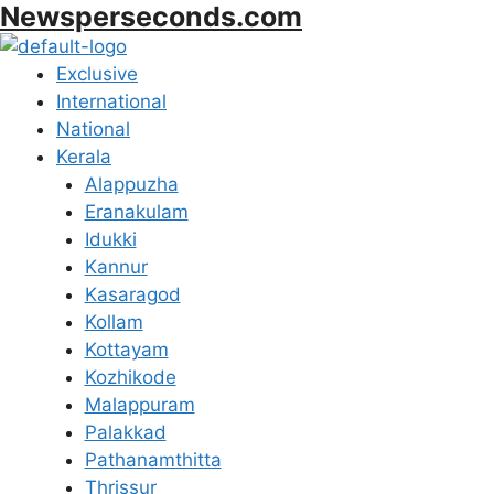
Newsperseconds.com
Skip
to
content
Menu
Exclusive
International
National
Kerala
Alappuzha
Eranakulam
Idukki
Kannur
Kasaragod
Kollam
Kottayam
Kozhikode
Malappuram
Palakkad
Pathanamthitta
Thrissur