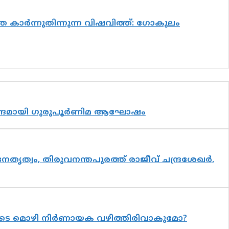
 കാർന്നുതിന്നുന്ന വിഷവിത്ത്: ഗോകുലം
ാന്ദ്രമായി ഗുരുപൂർണിമ ആഘോഷം
നേതൃത്വം, തിരുവനന്തപുരത്ത് രാജീവ് ചന്ദ്രശേഖർ,
ുടെ മൊഴി നിർണായക വഴിത്തിരിവാകുമോ?