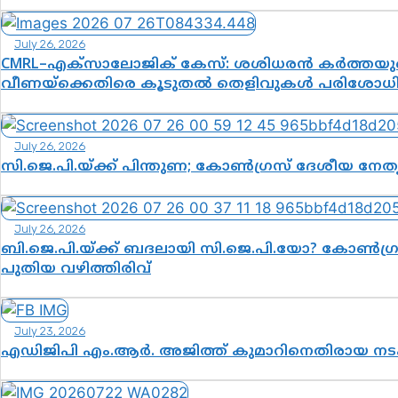
July 26, 2026
CMRL–എക്‌സാലോജിക് കേസ്: ശശിധരൻ കർത്തയുടെ
വീണയ്‌ക്കെതിരെ കൂടുതൽ തെളിവുകൾ പരിശോധിച്
July 26, 2026
സി.ജെ.പി.യ്ക്ക് പിന്തുണ; കോൺഗ്രസ് ദേശീയ നേതൃ
July 26, 2026
ബി.ജെ.പി.യ്ക്ക് ബദലായി സി.ജെ.പി.യോ? കോൺഗ്രസ
പുതിയ വഴിത്തിരിവ്
July 23, 2026
എഡിജിപി എം.ആർ. അജിത്ത് കുമാറിനെതിരായ ന