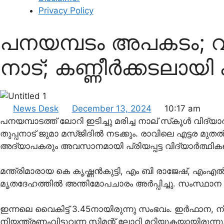
Privacy Policy
പനയമ്പടം അപകടം; വിദ
നാട്; കണ്ണീര്‍ക്കടലായി 
News Desk
December 13, 2024
10:17 am
പനയമ്പാടത്ത് ലോറി ഇടിച്ചു മരിച്ച നാല് സ്‌കൂള്‍ വിദ്യ
തുപ്പനാട് ജുമാ മസ്ജിദില്‍ നടക്കും. രാവിലെ എട്ടര മുതല
അദ്യാപകരും അവസാനമായി പ്രിയപ്പട്ട വിദ്യാര്‍ത്ഥി
മന്ത്രിമാരായ കെ കൃഷ്ണന്‍കുട്ടി, എം ബി രാജേഷ്, എംഎല്
മൃതദേഹത്തില്‍ അന്തിമോപചാരം അര്‍പ്പിച്ചു. സംസ്ഥാന സര
ഇന്നലെ വൈകിട്ട് 3.45നായിരുന്നു സംഭവം. ഇര്‍ഫാന, നി
നിയന്ത്രണംവിട്ടുവന്ന സിമന്റ് ലോറി മറിയുകയായിരുന്നു