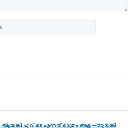
്യം ആയങ്കി എവിടെ എന്നത് മാത്രം അല്ല—ആയങ്കി