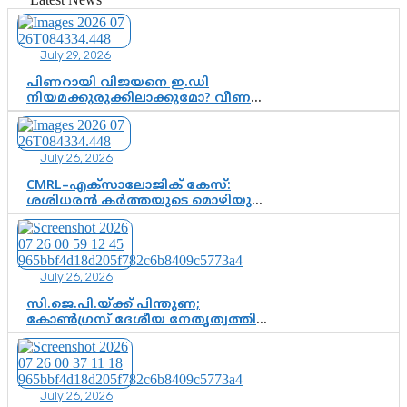
July 29, 2026
പിണറായി വിജയനെ ഇ.ഡി
നിയമക്കുരുക്കിലാക്കുമോ? വീണ
വിജയൻ മാപ്പുസാക്ഷിയാകുമോ?
കർത്തയുടെ മൊഴി നിർണായക
വഴിത്തിരിവാകുമോ?
July 26, 2026
CMRL–എക്‌സാലോജിക് കേസ്:
ശശിധരൻ കർത്തയുടെ മൊഴിയുടെ
അടിസ്ഥാനത്തിൽ പിണറായി
വിജയനെ ചോദ്യം ചെയ്യുന്നതിൽ ഉടൻ
തീരുമാനം; വീണയ്‌ക്കെതിരെ
കൂടുതൽ തെളിവുകൾ പരിശോധിച്ച്
July 26, 2026
ഇഡി
സി.ജെ.പി.യ്ക്ക് പിന്തുണ;
കോൺഗ്രസ് ദേശീയ നേതൃത്വത്തിൽ
ആശങ്കയോ? പാർട്ടിക്കുള്ളിൽ
ഭിന്നാഭിപ്രായമെന്ന വിലയിരുത്തൽ
July 26, 2026