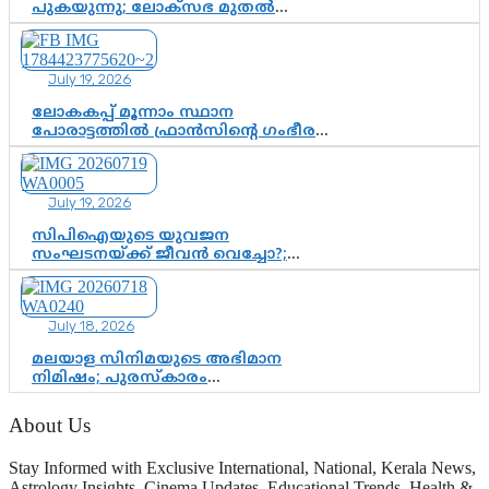
പുകയുന്നു; ലോക്സഭ മുതൽ
നിയമസഭ വരെ 140 മണ്ഡലങ്ങളിലെ
ഫണ്ട് വിനിയോഗം
പരിശോധിക്കുമോ? കേന്ദ്രത്തിനും
July 19, 2026
ആർഎസ്എസിനും കേരള
ഘടകത്തോട് അതൃപ്തി
ലോകകപ്പ് മൂന്നാം സ്ഥാന
പോരാട്ടത്തിൽ ഫ്രാൻസിന്റെ ഗംഭീര
തിരിച്ചുവരവ്; ഗോൾവേട്ടയിൽ
മെസ്സിയെ മറികടന്ന് എംബാപ്പെ
July 19, 2026
സിപിഐയുടെ യുവജന
സംഘടനയ്ക്ക് ജീവൻ വെച്ചോ?;
ജിസ്മോന്റെ വിമർശനം രാഷ്ട്രീയ
ഇരട്ടത്താപ്പെന്ന് ചർച്ച
July 18, 2026
മലയാള സിനിമയുടെ അഭിമാന
നിമിഷം; പുരസ്‌കാരം
ആഘോഷമാകട്ടെ, മികവ് ശീലമാകട്ടെ
About Us
Stay Informed with Exclusive International, National, Kerala News,
Astrology Insights, Cinema Updates, Educational Trends, Health &