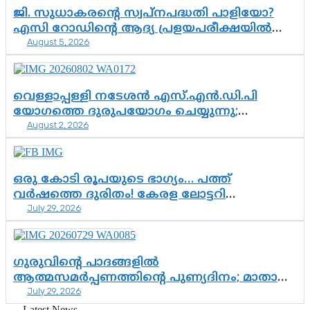
ജി. സുധാകരന്റെ സ്വപ്നപദ്ധതി പാളിയോ?
എസി റോഡിന്റെ ആദ്യ പ്രളയപരീക്ഷയിൽ
August 5, 2026
ഉയരുന്നത് ഗുരുതര ചോദ്യങ്ങൾ
വെള്ളാപ്പള്ളി നടേശൻ എസ്.എൻ.ഡി.പി
യോഗത്തെ ദുരുപയോഗം ചെയ്യുന്നു;
August 2, 2026
ശ്രീനാരായണ പ്രസ്ഥാനത്തെ കാർന്നുതിന്നുന്ന
വിഷവിത്ത്: ഗോകുലം ഗോപാലൻ
ഒരു കോടി രൂപയുടെ ഭാഗ്യം… പത്ത്
വർഷത്തെ ദുരിതം! കേരള ലോട്ടറി
July 29, 2026
സംവിധാനത്തെ ചോദ്യം ചെയ്ത് കോയയുടെ
പോരാട്ടം
ഗുരുവിന്റെ പാദങ്ങളിൽ
ആത്മസമർപ്പണത്തിന്റെ പുണ്യദിനം; മാതാ
July 29, 2026
അമൃതാനന്ദമയി മഠത്തിൽ ഭക്തിസാന്ദ്രമായി
ഗുരുപൂർണിമ ആഘോഷം
Latest News