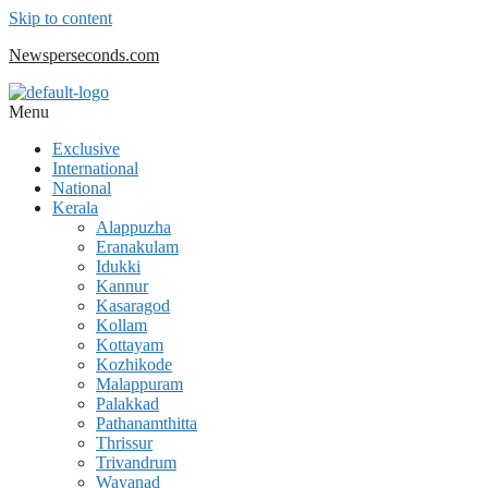
Skip to content
Newsperseconds.com
Menu
Exclusive
International
National
Kerala
Alappuzha
Eranakulam
Idukki
Kannur
Kasaragod
Kollam
Kottayam
Kozhikode
Malappuram
Palakkad
Pathanamthitta
Thrissur
Trivandrum
Wayanad