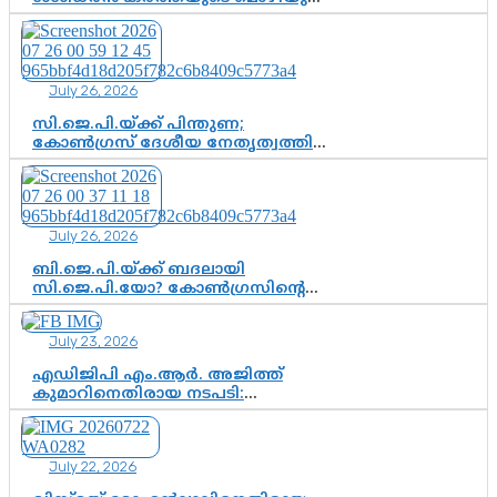
അടിസ്ഥാനത്തിൽ പിണറായി
വിജയനെ ചോദ്യം ചെയ്യുന്നതിൽ ഉടൻ
തീരുമാനം; വീണയ്‌ക്കെതിരെ
കൂടുതൽ തെളിവുകൾ പരിശോധിച്ച്
July 26, 2026
ഇഡി
സി.ജെ.പി.യ്ക്ക് പിന്തുണ;
കോൺഗ്രസ് ദേശീയ നേതൃത്വത്തിൽ
ആശങ്കയോ? പാർട്ടിക്കുള്ളിൽ
ഭിന്നാഭിപ്രായമെന്ന വിലയിരുത്തൽ
July 26, 2026
ബി.ജെ.പി.യ്ക്ക് ബദലായി
സി.ജെ.പി.യോ? കോൺഗ്രസിന്റെ
രാഷ്ട്രീയ ഇടം കൈവശപ്പെടുത്താൻ
സിജെപി ഉയർന്നുകഴിഞ്ഞോ?
July 23, 2026
ഇന്ത്യൻ രാഷ്ട്രീയത്തിലെ പുതിയ
വഴിത്തിരിവ്
എഡിജിപി എം.ആർ. അജിത്ത്
കുമാറിനെതിരായ നടപടി:
സസ്പെൻഷനിൽ ഒതുങ്ങുമോ,
അതോ കൂടുതൽ കടുത്ത
നടപടികളിലേക്കോ?
July 22, 2026