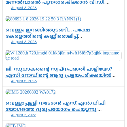
മണൽവാരൽ പുനരാരംഭിക്കാൻ വി.ഡി.
August 6, 2026
സർക്കാർ തീരുമാനം
വെള്ളം ഇറങ്ങിത്തുടങ്ങി… പക്ഷേ
കേരളത്തിന്റെ കണ്ണീരൊലിപ്പ്
August 6, 2026
എന്നവസാനിക്കും?
ജി. സുധാകരന്റെ സ്വപ്നപദ്ധതി പാളിയോ?
എസി റോഡിന്റെ ആദ്യ പ്രളയപരീക്ഷയിൽ
August 5, 2026
ഉയരുന്നത് ഗുരുതര ചോദ്യങ്ങൾ
വെള്ളാപ്പള്ളി നടേശൻ എസ്.എൻ.ഡി.പി
യോഗത്തെ ദുരുപയോഗം ചെയ്യുന്നു;
August 2, 2026
ശ്രീനാരായണ പ്രസ്ഥാനത്തെ കാർന്നുതിന്നുന്ന
വിഷവിത്ത്: ഗോകുലം ഗോപാലൻ